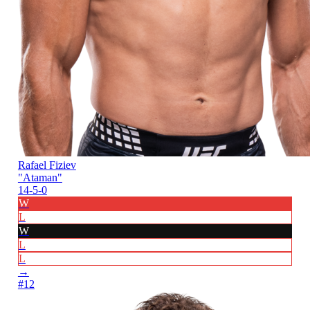
Rafael Fiziev
"Ataman"
14-5-0
W
L
W
L
L
→
#12