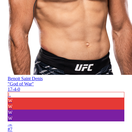
Benoit Saint Denis
"God of War"
17-4-0
L
W
W
W
W
→
#7