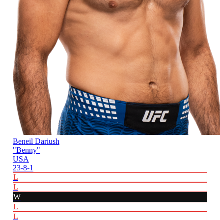
Beneil Dariush
"Benny"
USA
23-8-1
L
L
W
L
L