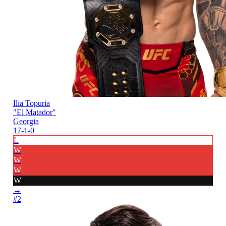
Ilia Topuria
"El Matador"
Georgia
17-1-0
L
W
W
W
W
→
#2