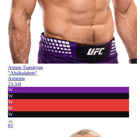
Arman Tsarukyan
"Ahalkalakets"
Armenia
23-3-0
W
W
W
W
W
→
#3