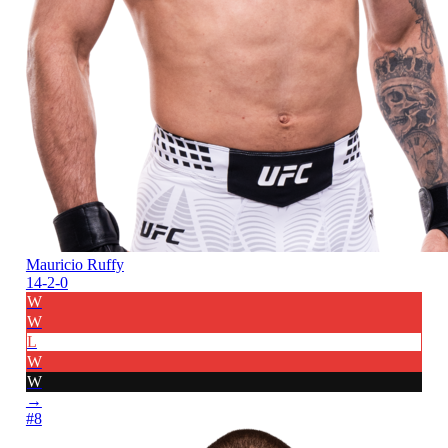
Mauricio Ruffy
14-2-0
W
W
L
W
W
→
#8