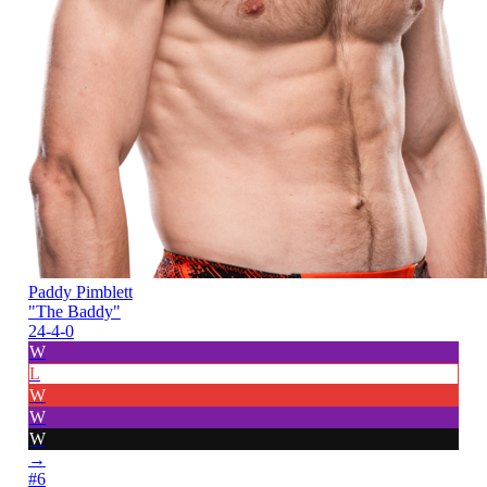
Paddy Pimblett
"The Baddy"
24-4-0
W
L
W
W
W
→
#6