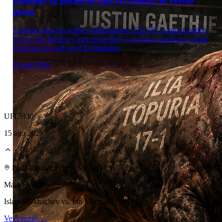
Gaethje: la noche en que el cazador se volvió
presa
Topuria ganó los golpes significativos 126-107 contra Gaethje
en la Casa Blanca y aun así perdió. Los datos round por round
explican por qué cayó El Matador.
16 jun 2026
UFC 330
15 ago 2026
Philadelphia, Pennsylvania, U.S.
Main Event
Islam Makhachev vs. Ian Machado Garry
Ver evento →