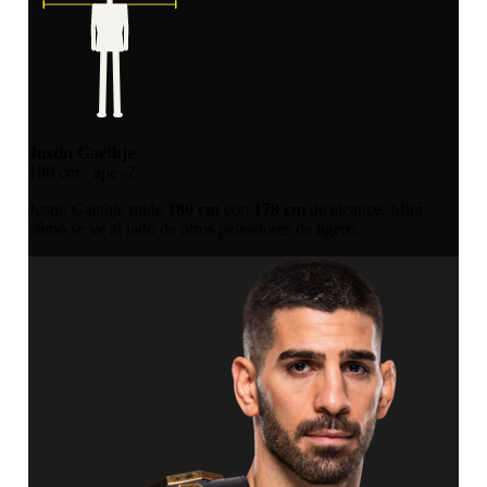
Justin Gaethje
180 cm · ape -2
Justin Gaethje mide
180 cm
con
178 cm
de alcance. Mirá
cómo se ve al lado de otros peleadores de ligero.