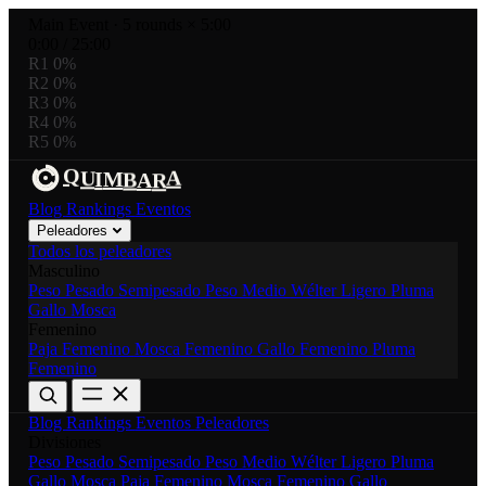
Main Event
·
5 rounds × 5:00
0:00
/
25:00
R1
0%
R2
0%
R3
0%
R4
0%
R5
0%
B
A
A
Q
U
M
I
R
Blog
Rankings
Eventos
Peleadores
Todos los peleadores
Masculino
Peso Pesado
Semipesado
Peso Medio
Wélter
Ligero
Pluma
Gallo
Mosca
Femenino
Paja Femenino
Mosca Femenino
Gallo Femenino
Pluma
Femenino
Blog
Rankings
Eventos
Peleadores
Divisiones
Peso Pesado
Semipesado
Peso Medio
Wélter
Ligero
Pluma
Gallo
Mosca
Paja Femenino
Mosca Femenino
Gallo