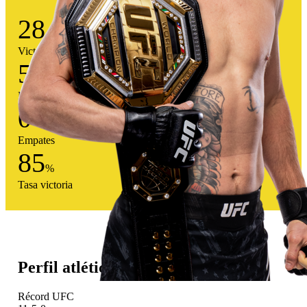
28
Victorias
5
Derrotas
0
Empates
85
%
Tasa victoria
Perfil atlético
Récord UFC