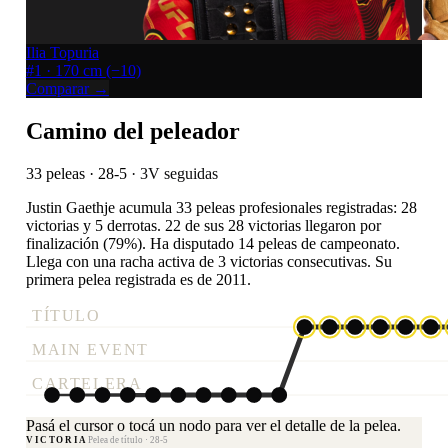
Ilia Topuria
#1 · 170 cm
(−10)
Comparar →
Camino del peleador
33 peleas · 28-5
· 3V seguidas
Justin Gaethje acumula 33 peleas profesionales registradas: 28
victorias y 5 derrotas. 22 de sus 28 victorias llegaron por
finalización (79%). Ha disputado 14 peleas de campeonato.
Llega con una racha activa de 3 victorias consecutivas. Su
primera pelea registrada es de 2011.
TÍTULO
MAIN EVENT
CARTELERA
Pasá el cursor o tocá un nodo para ver el detalle de la pelea.
VICTORIA
Pelea de título · 28-5