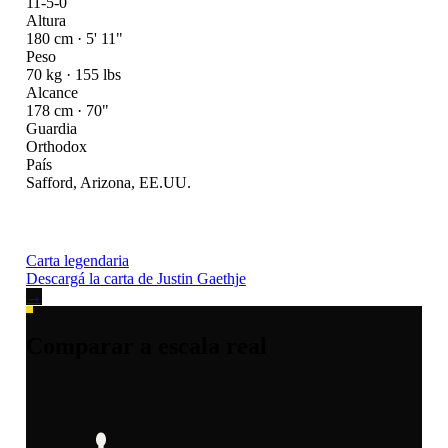
11-5-0
Altura
180 cm · 5' 11"
Peso
70 kg · 155 lbs
Alcance
178 cm · 70"
Guardia
Orthodox
País
Safford, Arizona, EE.UU.
Carta legendaria
Descargá la carta de Justin Gaethje
→
Comparar a escala real