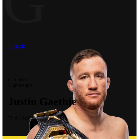
G
← Inicio
Campeón
Lightweight
Justin Gaethje
"The Highlight"