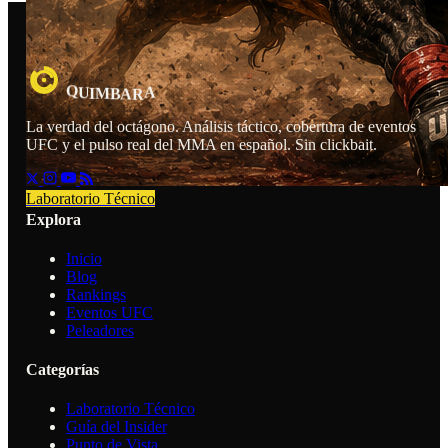
B
A
A
Q
U
M
I
R
La verdad del octágono. Análisis táctico, cobertura de eventos
UFC y el pulso real del MMA en español. Sin clickbait.
Laboratorio Técnico
Explora
Inicio
Blog
Rankings
Eventos UFC
Peleadores
Categorías
Laboratorio Técnico
Guía del Insider
Punto de Vista