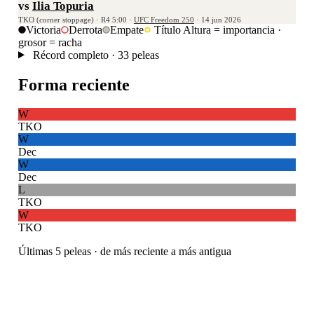
vs
Ilia Topuria
TKO (corner stoppage) · R4 5:00 ·
UFC Freedom 250
· 14 jun 2026
Victoria
Derrota
Empate
Título
Altura = importancia ·
grosor = racha
Récord completo · 33 peleas
Forma reciente
W
TKO
W
Dec
W
Dec
L
TKO
W
TKO
Últimas 5 peleas · de más reciente a más antigua