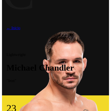
← Inicio
Lightweight
Michael Chandler
"Iron"
23