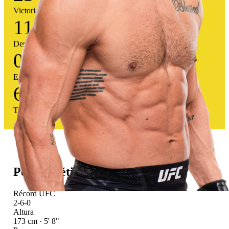
Victorias
11
Derrotas
0
Empates
68
%
Tasa victoria
Perfil atlético
Récord UFC
2-6-0
Altura
173 cm · 5' 8"