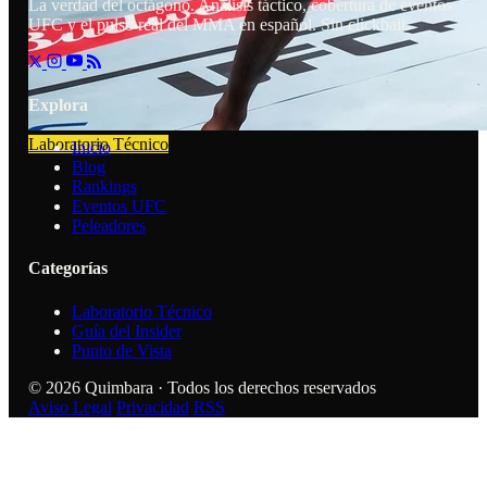
La verdad del octágono. Análisis táctico, cobertura de eventos
UFC y el pulso real del MMA en español. Sin clickbait.
Explora
Laboratorio Técnico
Inicio
Blog
Rankings
Eventos UFC
Peleadores
Categorías
Laboratorio Técnico
Guía del Insider
Punto de Vista
© 2026 Quimbara · Todos los derechos reservados
Aviso Legal
Privacidad
RSS