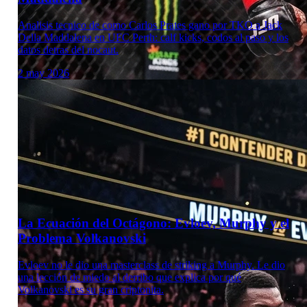
Analisis tecnico de como Carlos Prates gano por TKO a Jack
Della Maddalena en UFC Perth: calf kicks, codos al paso y los
datos detras del nocaut.
2 may 2026
Laboratorio Técnico
La Ecuación del Octágono: Evloev, Murphy y el
Problema Volkanovski
Evloev no le dio una masterclass de striking a Murphy. Le dio
una lección de miedo al derribo que explica por qué
Volkanovski es su gran criptonita.