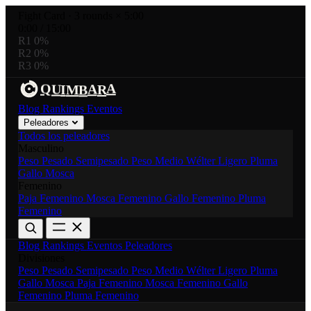
Fight Card
·
3 rounds × 5:00
0:00
/
15:00
R1
0%
R2
0%
R3
0%
A
A
B
U
R
I
M
Q
Blog
Rankings
Eventos
Peleadores
Todos los peleadores
Masculino
Peso Pesado
Semipesado
Peso Medio
Wélter
Ligero
Pluma
Gallo
Mosca
Femenino
Paja Femenino
Mosca Femenino
Gallo Femenino
Pluma
Femenino
Blog
Rankings
Eventos
Peleadores
Divisiones
Peso Pesado
Semipesado
Peso Medio
Wélter
Ligero
Pluma
Gallo
Mosca
Paja Femenino
Mosca Femenino
Gallo
Femenino
Pluma Femenino