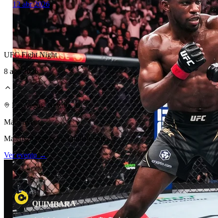
12 abr 2026
UFC Fight Night
8 ago 2026
Laboratorio Técnico
Las Vegas, Nevada, U.S.
Main Event
Mateusz Gamrot vs. Quillan Salkilld
Ver evento →
A
A
B
U
R
I
M
Q