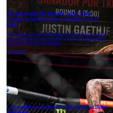
Por qué perdió Ilia Topuria contra Justin
Gaethje: la noche en que el cazador se volvió
presa
Topuria ganó los golpes significativos 126-107 contra Gaethje
en la Casa Blanca y aun así perdió. Los datos round por round
explican por qué cayó El Matador.
16 jun 2026
La pesadilla que nadie vio venir: Prates vs Della
Maddalena