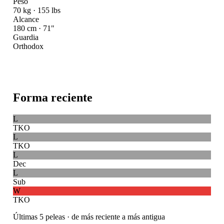
Peso
70 kg · 155 lbs
Alcance
180 cm · 71"
Guardia
Orthodox
Forma reciente
L
TKO
L
TKO
L
Dec
L
Sub
W
TKO
Últimas 5 peleas · de más reciente a más antigua