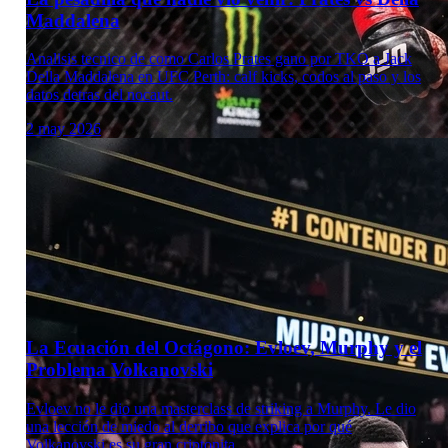
Maddalena
Analisis tecnico de como Carlos Prates gano por TKO a Jack
Della Maddalena en UFC Perth: calf kicks, codos al paso y los
datos detras del nocaut.
2 may 2026
Laboratorio Técnico
La Ecuación del Octágono: Evloev, Murphy y el
Problema Volkanovski
Evloev no le dio una masterclass de striking a Murphy. Le dio
una lección de miedo al derribo que explica por qué
Volkanovski es su gran criptonita.