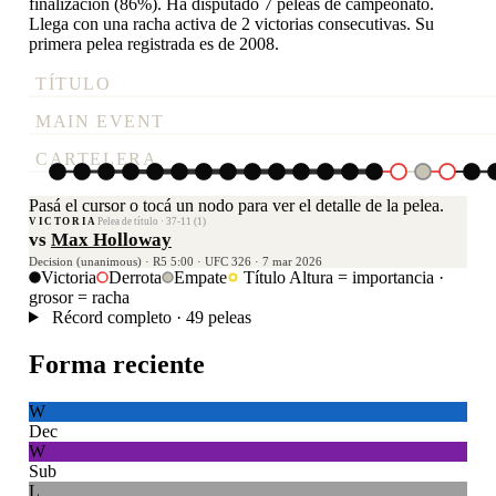
finalización (86%). Ha disputado 7 peleas de campeonato.
Llega con una racha activa de 2 victorias consecutivas. Su
primera pelea registrada es de 2008.
TÍTULO
MAIN EVENT
CARTELERA
Pasá el cursor o tocá un nodo para ver el detalle de la pelea.
VICTORIA
Pelea de título · 37-11 (1)
vs
Max Holloway
Decision (unanimous) · R5 5:00 · UFC 326 · 7 mar 2026
Victoria
Derrota
Empate
Título
Altura = importancia ·
grosor = racha
Récord completo · 49 peleas
Forma reciente
W
Dec
W
Sub
L