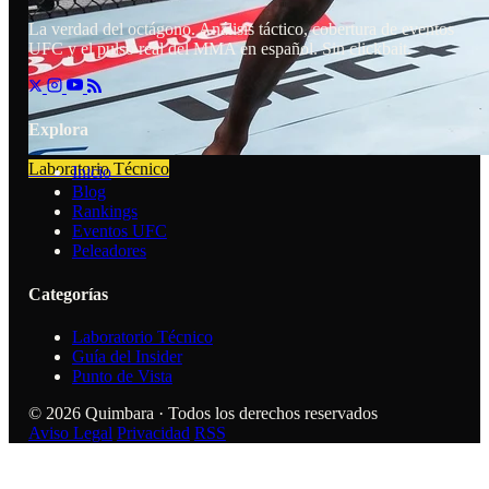
La verdad del octágono. Análisis táctico, cobertura de eventos
UFC y el pulso real del MMA en español. Sin clickbait.
Explora
Laboratorio Técnico
Inicio
Blog
Rankings
Eventos UFC
Peleadores
Categorías
Laboratorio Técnico
Guía del Insider
Punto de Vista
© 2026 Quimbara · Todos los derechos reservados
Aviso Legal
Privacidad
RSS