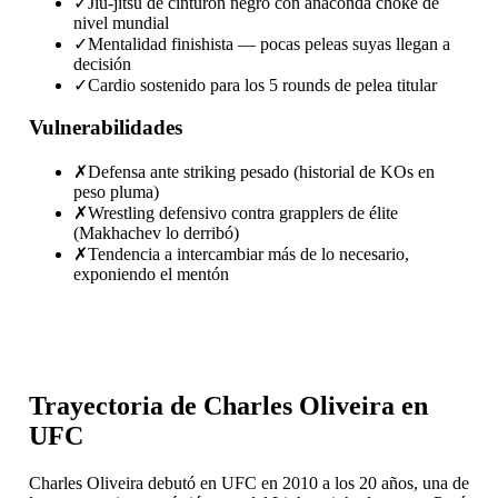
✓
Jiu-jitsu de cinturón negro con anaconda choke de
nivel mundial
✓
Mentalidad finishista — pocas peleas suyas llegan a
decisión
✓
Cardio sostenido para los 5 rounds de pelea titular
Vulnerabilidades
✗
Defensa ante striking pesado (historial de KOs en
peso pluma)
✗
Wrestling defensivo contra grapplers de élite
(Makhachev lo derribó)
✗
Tendencia a intercambiar más de lo necesario,
exponiendo el mentón
Trayectoria de Charles Oliveira en
UFC
Charles Oliveira debutó en UFC en 2010 a los 20 años, una de