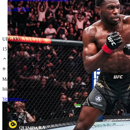
12 abr 2026
UFC 330
15 ago 2026
Laboratorio Técnico
Philadelphia, Pennsylvania, U.S.
Main Event
Islam Makhachev vs. Ian Machado Garry
Ver evento →
A
B
Q
R
M
U
I
A