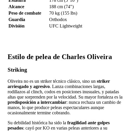
Estatura
178 cm (5' 10")
Alcance
188 cm (74")
Peso de combate
70 kg (155 lbs)
Guardia
Orthodox
División
UFC Lightweight
Estilo de pelea de Charles Oliveira
Striking
Oliveira no es un striker técnico clásico, sino un
striker
arriesgado y agresivo
. Lanza combinaciones largas,
rodillazos al clinch, codos en posiciones inusuales, y patadas
altas que sorprenden por la velocidad. Su mayor fortaleza es la
predisposición a intercambiar
: nunca rechaza un cambio de
manos, lo que produce peleas espectaculares aunque
ocasionalmente termine cobrando.
Su debilidad histórica ha sido la
fragilidad ante golpes
pesados
: cayó por KO en varias peleas anteriores a su