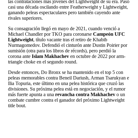
las contrataciones más jóvenes del Lightweight de su era. Pasó
casi una década oscilando entre Featherweight y Lightweight,
ganando peleas espectaculares pero también cayendo ante
rivales superiores.
Su consagración llegó en mayo de 2021, cuando venció a
Michael Chandler por TKO para coronarse
Campeón UFC
Lightweight
, título vacante tras el retiro de Khabib
Nurmagomedov. Defendió el cinturón ante Dustin Poirier por
sumisión (otra para los libros de récords), pero perdió la
corona ante
Islam Makhachev
en octubre de 2022 por arm-
triangle choke en el segundo round.
Desde entonces, Do Bronx se ha mantenido en el top 5 con
peleas memorables contra Beneil Dariush, Arman Tsarukyan e
Ilia Topuria, este último en una pelea histórica que cruzó las
divisiones. Su próxima pelea está en negociación, y el rumor
más fuerte apunta a una
revancha contra Makhachev
o un
combate cumbre contra el ganador del próximo Lightweight
title bout.