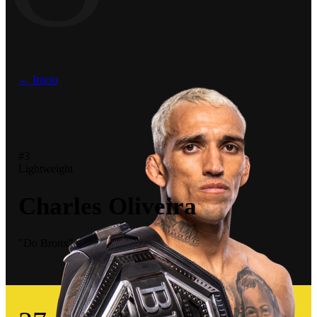
← Inicio
#3
Lightweight
Charles Oliveira
"Do Bronx"