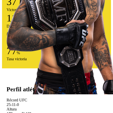
37
Victorias
11
Derrotas
0
Empates
77
%
Tasa victoria
Perfil atlético
Récord UFC
25-11-0
Altura