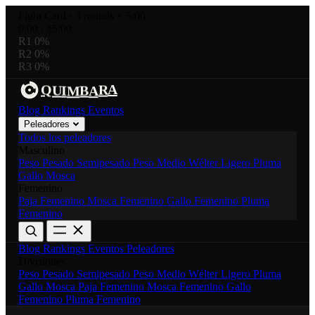
Fight Card
·
3 rounds × 5:00
0:00
/
15:00
R1
0%
R2
0%
R3
0%
A
B
Q
R
M
U
I
A
Blog
Rankings
Eventos
Peleadores
Todos los peleadores
Masculino
Peso Pesado
Semipesado
Peso Medio
Wélter
Ligero
Pluma
Gallo
Mosca
Femenino
Paja Femenino
Mosca Femenino
Gallo Femenino
Pluma
Femenino
Blog
Rankings
Eventos
Peleadores
Divisiones
Peso Pesado
Semipesado
Peso Medio
Wélter
Ligero
Pluma
Gallo
Mosca
Paja Femenino
Mosca Femenino
Gallo
Femenino
Pluma Femenino