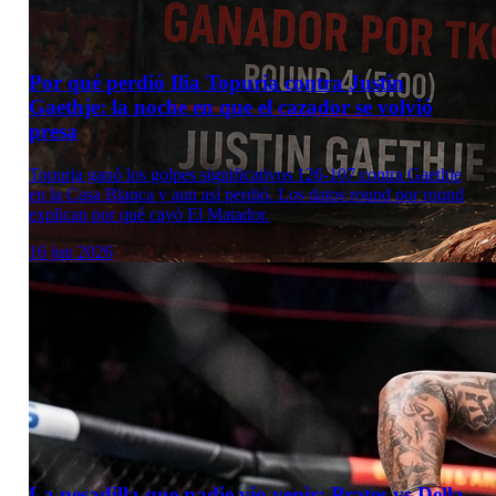
Por qué perdió Ilia Topuria contra Justin
Gaethje: la noche en que el cazador se volvió
presa
Topuria ganó los golpes significativos 126-107 contra Gaethje
en la Casa Blanca y aun así perdió. Los datos round por round
explican por qué cayó El Matador.
16 jun 2026
La pesadilla que nadie vio venir: Prates vs Della