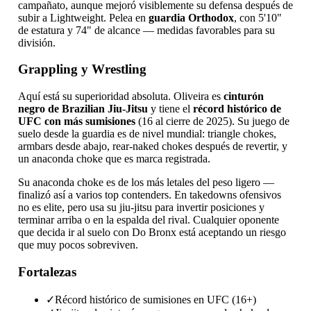
campañato, aunque mejoró visiblemente su defensa después de
subir a Lightweight. Pelea en
guardia Orthodox
, con 5'10"
de estatura y 74" de alcance — medidas favorables para su
división.
Grappling y Wrestling
Aquí está su superioridad absoluta. Oliveira es
cinturón
negro de Brazilian Jiu-Jitsu
y tiene el
récord histórico de
UFC con más sumisiones
(16 al cierre de 2025). Su juego de
suelo desde la guardia es de nivel mundial: triangle chokes,
armbars desde abajo, rear-naked chokes después de revertir, y
un anaconda choke que es marca registrada.
Su anaconda choke es de los más letales del peso ligero —
finalizó así a varios top contenders. En takedowns ofensivos
no es elite, pero usa su jiu-jitsu para invertir posiciones y
terminar arriba o en la espalda del rival. Cualquier oponente
que decida ir al suelo con Do Bronx está aceptando un riesgo
que muy pocos sobreviven.
Fortalezas
✓
Récord histórico de sumisiones en UFC (16+)