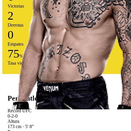
Victorias
2
Derrotas
0
Empates
75
%
Tasa victoria
Perfil atlético
Récord UFC
0-2-0
Altura
173 cm · 5' 8"