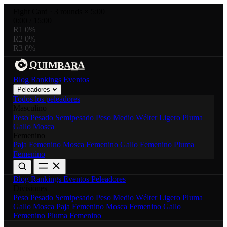
Fight Card
·
3 rounds × 5:00
0:00
/
15:00
R1
0%
R2
0%
R3
0%
A
R
A
M
I
Q
U
B
Blog
Rankings
Eventos
Peleadores
Todos los peleadores
Masculino
Peso Pesado
Semipesado
Peso Medio
Wélter
Ligero
Pluma
Gallo
Mosca
Femenino
Paja Femenino
Mosca Femenino
Gallo Femenino
Pluma
Femenino
Blog
Rankings
Eventos
Peleadores
Divisiones
Peso Pesado
Semipesado
Peso Medio
Wélter
Ligero
Pluma
Gallo
Mosca
Paja Femenino
Mosca Femenino
Gallo
Femenino
Pluma Femenino