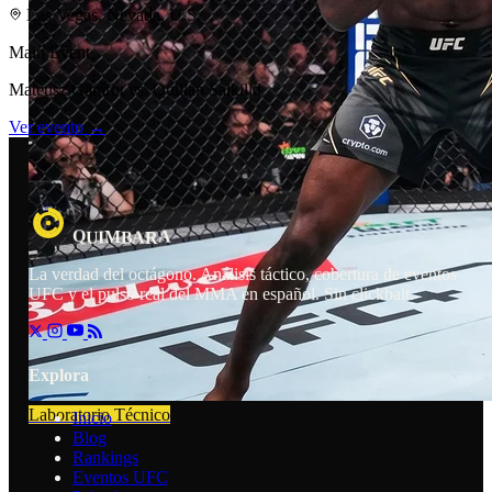
Las Vegas, Nevada, U.S.
Main Event
Mateusz Gamrot vs. Quillan Salkilld
Ver evento →
A
R
A
M
I
Q
U
B
La verdad del octágono. Análisis táctico, cobertura de eventos
UFC y el pulso real del MMA en español. Sin clickbait.
Explora
Laboratorio Técnico
Inicio
Blog
Rankings
Eventos UFC