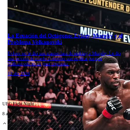
Laboratorio Técnico
La Ecuación del Octágono: Evloev, Murphy y el
Problema Volkanovski
Evloev no le dio una masterclass de striking a Murphy. Le dio
una lección de miedo al derribo que explica por qué
Volkanovski es su gran criptonita.
12 abr 2026
UFC Fight Night
8 ago 2026
Laboratorio Técnico