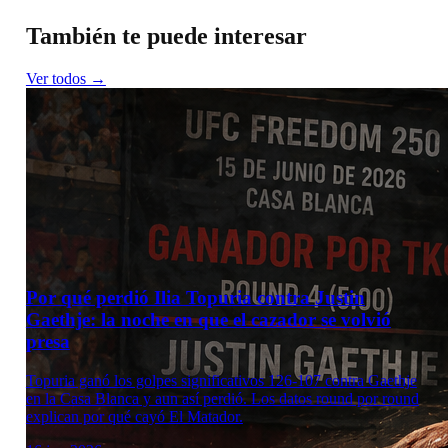
También te puede interesar
Ver todos →
Por qué perdió Ilia Topuria contra Justin
Gaethje: la noche en que el cazador se volvió
presa
Topuria ganó los golpes significativos 126-107 contra Gaethje
en la Casa Blanca y aun así perdió. Los datos round por round
explican por qué cayó El Matador.