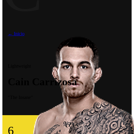
← Inicio
Lightweight
Cain Carrizosa
"The Insane"
6