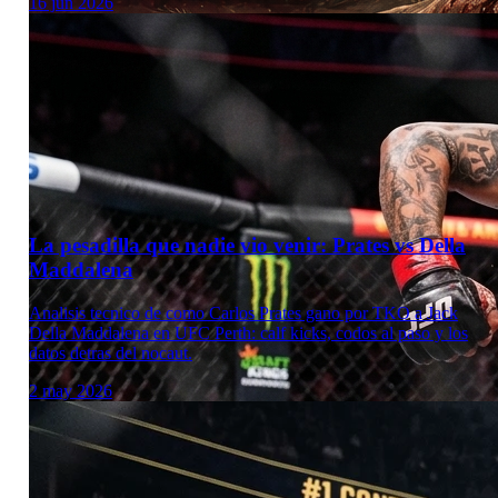
16 jun 2026
La pesadilla que nadie vio venir: Prates vs Della
Maddalena
Analisis tecnico de como Carlos Prates gano por TKO a Jack
Della Maddalena en UFC Perth: calf kicks, codos al paso y los
datos detras del nocaut.
2 may 2026