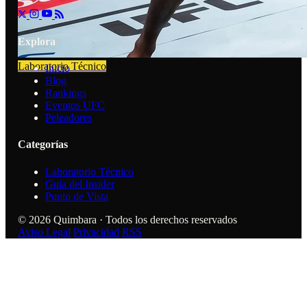
Explora
Laboratorio Técnico
Inicio
Blog
Rankings
Eventos UFC
Peleadores
Categorías
Laboratorio Técnico
Guía del Insider
Punto de Vista
© 2026 Quimbara · Todos los derechos reservados
Aviso Legal
Privacidad
RSS