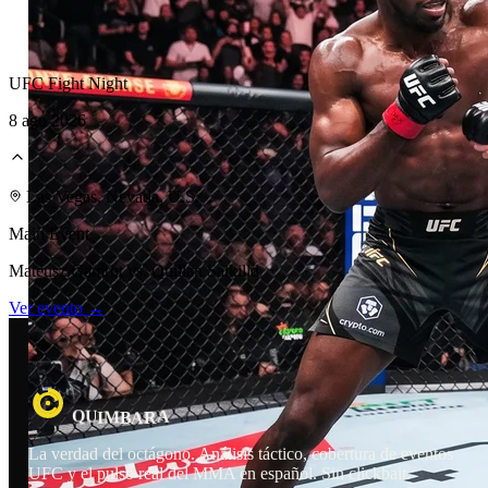
UFC Fight Night
8 ago 2026
Laboratorio Técnico
Las Vegas, Nevada, U.S.
Main Event
Mateusz Gamrot vs. Quillan Salkilld
Ver evento →
R
U
A
A
M
Q
I
B
La verdad del octágono. Análisis táctico, cobertura de eventos
UFC y el pulso real del MMA en español. Sin clickbait.