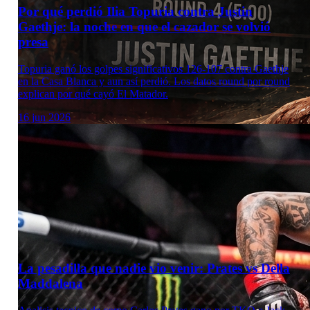
Por qué perdió Ilia Topuria contra Justin
Gaethje: la noche en que el cazador se volvió
presa
Topuria ganó los golpes significativos 126-107 contra Gaethje
en la Casa Blanca y aun así perdió. Los datos round por round
explican por qué cayó El Matador.
16 jun 2026
La pesadilla que nadie vio venir: Prates vs Della
Maddalena