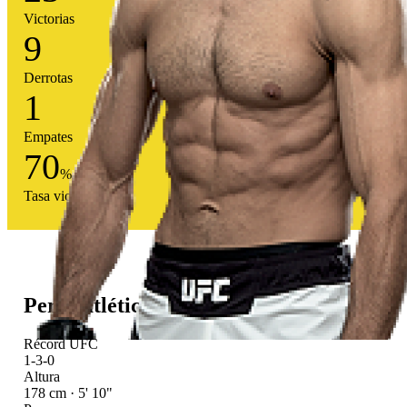
Victorias
9
Derrotas
1
Empates
70
%
Tasa victoria
Perfil atlético
Récord UFC
1-3-0
Altura
178 cm · 5' 10"