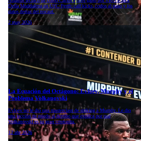
Analisis tecnico de como Carlos Prates gano por TKO a Jack
Della Maddalena en UFC Perth: calf kicks, codos al paso y los
datos detras del nocaut.
2 may 2026
Laboratorio Técnico
La Ecuación del Octágono: Evloev, Murphy y el
Problema Volkanovski
Evloev no le dio una masterclass de striking a Murphy. Le dio
una lección de miedo al derribo que explica por qué
Volkanovski es su gran criptonita.
12 abr 2026