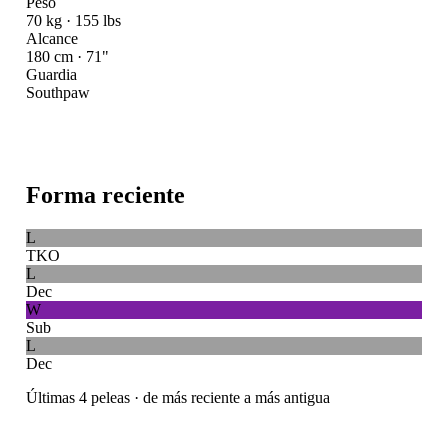
Peso
70 kg · 155 lbs
Alcance
180 cm · 71"
Guardia
Southpaw
Forma reciente
L
TKO
L
Dec
W
Sub
L
Dec
Últimas 4 peleas · de más reciente a más antigua