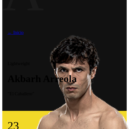
← Inicio
Lightweight
Akbarh Arreola
"El Caballero"
23