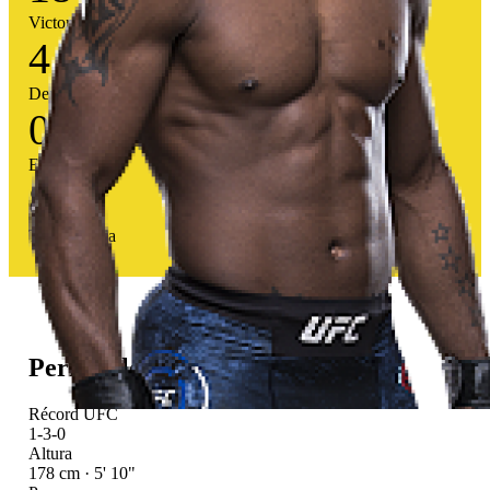
Victorias
4
Derrotas
0
Empates
82
%
Tasa victoria
Perfil atlético
Récord UFC
1-3-0
Altura
178 cm · 5' 10"