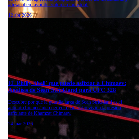
artesanal en favor del volumen industrial.
12 abr 2026
Laboratorio Técnico
El 'Philly Shell' que puede asfixiar a Chimaev:
Análisis de Sean Strickland para UFC 328
Descubre por qué la guardia larga de Sean Strickland es el
antídoto biomecánico perfecto para sobrevivir a la presión
asfixiante de Khamzat Chimaev.
24 mar 2026