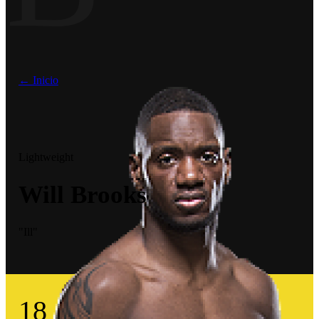
← Inicio
Lightweight
Will Brooks
"Ill"
18