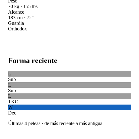
Peso
70 kg · 155 lbs
Alcance
183 cm · 72"
Guardia
Orthodox
Forma reciente
L
Sub
L
Sub
L
TKO
W
Dec
Últimas 4 peleas · de más reciente a más antigua