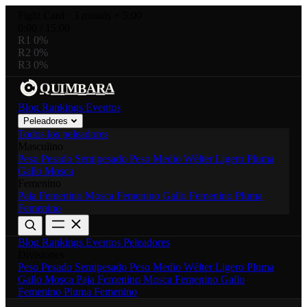
Fight Card
·
3 rounds × 5:00
0:00
/
15:00
R1
0%
R2
0%
R3
0%
R
A
A
M
U
I
B
Q
Blog
Rankings
Eventos
Peleadores
Todos los peleadores
Masculino
Peso Pesado
Semipesado
Peso Medio
Wélter
Ligero
Pluma
Gallo
Mosca
Femenino
Paja Femenino
Mosca Femenino
Gallo Femenino
Pluma
Femenino
Blog
Rankings
Eventos
Peleadores
Divisiones
Peso Pesado
Semipesado
Peso Medio
Wélter
Ligero
Pluma
Gallo
Mosca
Paja Femenino
Mosca Femenino
Gallo
Femenino
Pluma Femenino