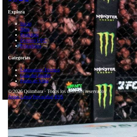
Explora
Inicio
Blog
Rankings
Eventos UFC
Peleadores
Categorías
Laboratorio Técnico
Guía del Insider
Punto de Vista
© 2026 Quimbara · Todos los derechos reservados
Aviso Legal
Privacidad
RSS