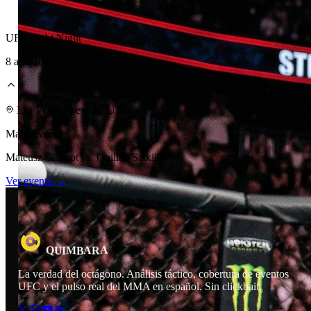
UFC Fight Night
8 ago 2026
Las Vegas, Nevada, U.S.
Punto de Vista
Main Event
Mateusz Gamrot vs. Quillan Salkilld
Ver evento →
R
A
A
M
U
I
B
Q
La verdad del octágono. Análisis táctico, cobertura de eventos
UFC y el pulso real del MMA en español. Sin clickbait.