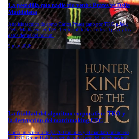
La pesadilla que nadie vio venir: Prates vs Della
Maddalena
Analisis tecnico de como Carlos Prates gano por TKO a Jack
Della Maddalena en UFC Perth: calf kicks, codos al paso y los
datos detras del nocaut.
2 may 2026
La frialdad del algoritmo corporativo: TKO y
la destrucción del matchmaking UFC
Cómo un acuerdo de $7.700 millones y el mandato financiero
de TKO Group Holdings sepultaron el arte del matchmaking