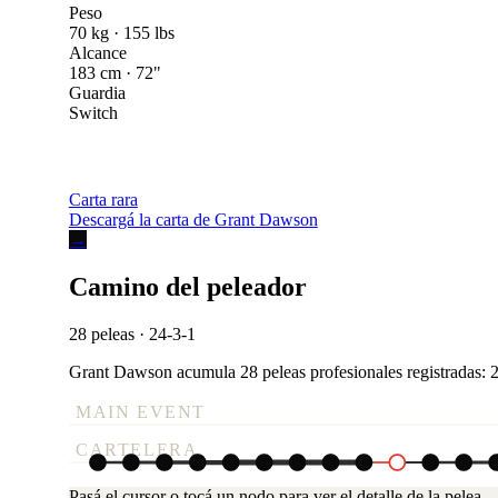
Peso
70 kg · 155 lbs
Alcance
183 cm · 72"
Guardia
Switch
Carta rara
Descargá la carta de Grant Dawson
→
Camino del peleador
28 peleas · 24-3-1
Grant Dawson acumula 28 peleas profesionales registradas: 24 
MAIN EVENT
CARTELERA
Pasá el cursor o tocá un nodo para ver el detalle de la pelea.