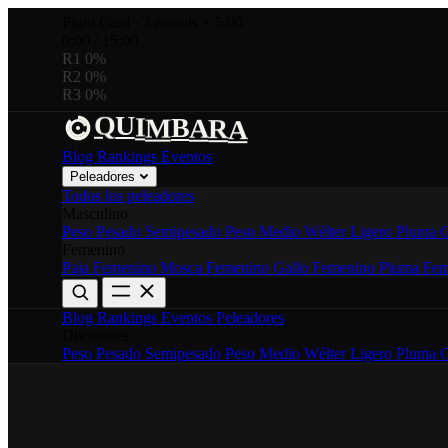
Fight Card
·
3 rounds × 5:00
0:00
/
15:00
R1
0%
R2
0%
R3
0%
A
B
I
Q
U
A
R
M
Blog
Rankings
Eventos
Peleadores
Todos los peleadores
Masculino
Peso Pesado
Semipesado
Peso Medio
Wélter
Ligero
Pluma
G
Femenino
Paja Femenino
Mosca Femenino
Gallo Femenino
Pluma Fem
Blog
Rankings
Eventos
Peleadores
Divisiones
Peso Pesado
Semipesado
Peso Medio
Wélter
Ligero
Pluma
G