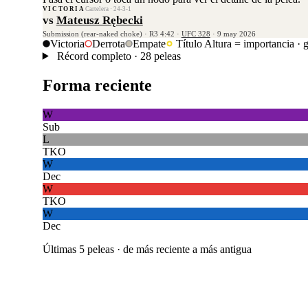
VICTORIA
Cartelera · 24-3-1
vs
Mateusz Rębecki
Submission (rear-naked choke) · R3 4:42 ·
UFC 328
· 9 may 2026
Victoria
Derrota
Empate
Título
Altura = importancia · 
Récord completo · 28 peleas
Forma reciente
W
Sub
L
TKO
W
Dec
W
TKO
W
Dec
Últimas 5 peleas · de más reciente a más antigua