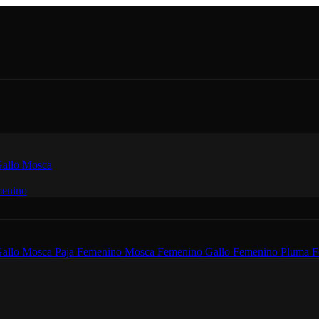
allo
Mosca
enino
allo
Mosca
Paja Femenino
Mosca Femenino
Gallo Femenino
Pluma F