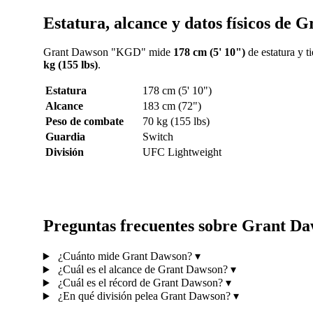
Estatura, alcance y datos físicos de 
Grant Dawson "KGD" mide
178 cm (5' 10")
de estatura y t
kg (155 lbs)
.
Estatura
178 cm (5' 10")
Alcance
183 cm (72")
Peso de combate
70 kg (155 lbs)
Guardia
Switch
División
UFC Lightweight
Preguntas frecuentes sobre Grant D
¿Cuánto mide Grant Dawson?
▾
¿Cuál es el alcance de Grant Dawson?
▾
¿Cuál es el récord de Grant Dawson?
▾
¿En qué división pelea Grant Dawson?
▾