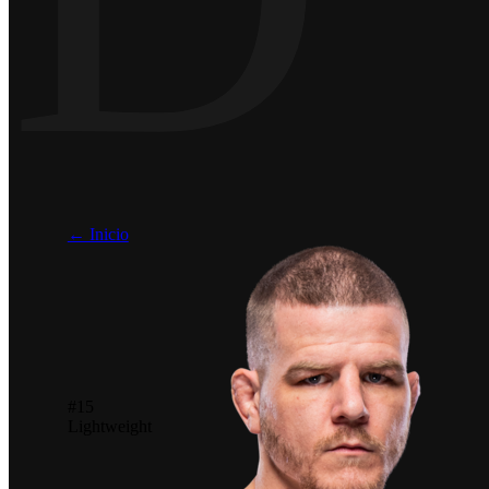
← Inicio
#15
Lightweight