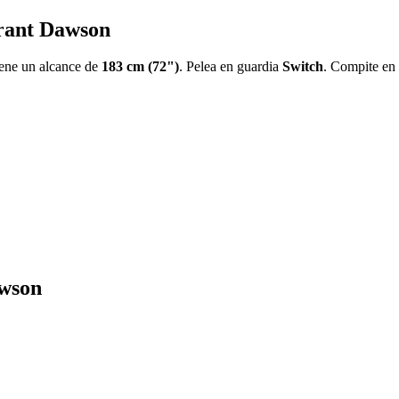
Grant Dawson
iene un alcance de
183 cm (72")
. Pelea en guardia
Switch
. Compite en 
awson