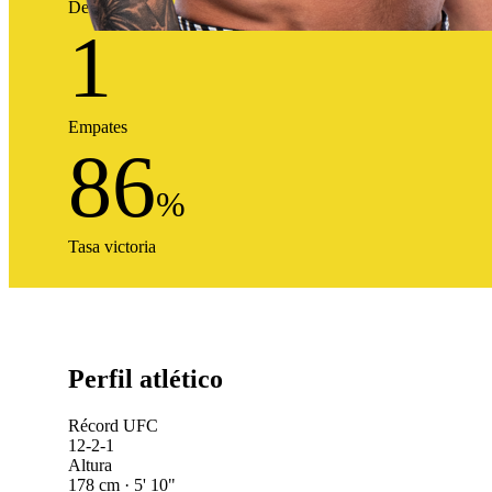
Derrotas
1
Empates
86
%
Tasa victoria
Perfil atlético
Récord UFC
12-2-1
Altura
178 cm · 5' 10"