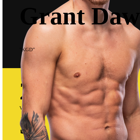
Grant Daw
"KGD"
24
Victorias
3