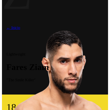
← Inicio
Lightweight
Fares Ziam
"The Smile Killer"
18