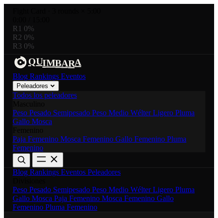
Fight Card
·
3 rounds × 5:00
0:00
/
15:00
R1
0%
R2
0%
R3
0%
U
R
A
Q
M
I
B
A
Blog
Rankings
Eventos
Peleadores
Todos los peleadores
Masculino
Peso Pesado
Semipesado
Peso Medio
Wélter
Ligero
Pluma
Gallo
Mosca
Femenino
Paja Femenino
Mosca Femenino
Gallo Femenino
Pluma
Femenino
Blog
Rankings
Eventos
Peleadores
Divisiones
Peso Pesado
Semipesado
Peso Medio
Wélter
Ligero
Pluma
Gallo
Mosca
Paja Femenino
Mosca Femenino
Gallo
Femenino
Pluma Femenino