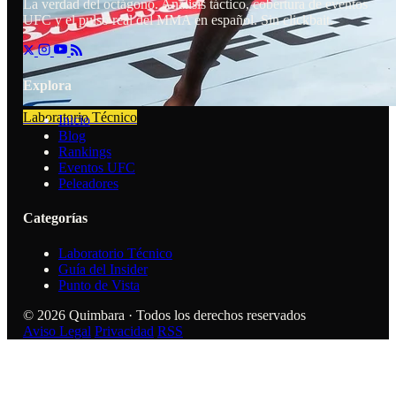
La verdad del octágono. Análisis táctico, cobertura de eventos
UFC y el pulso real del MMA en español. Sin clickbait.
Explora
Laboratorio Técnico
Inicio
Blog
Rankings
Eventos UFC
Peleadores
Categorías
Laboratorio Técnico
Guía del Insider
Punto de Vista
© 2026 Quimbara · Todos los derechos reservados
Aviso Legal
Privacidad
RSS