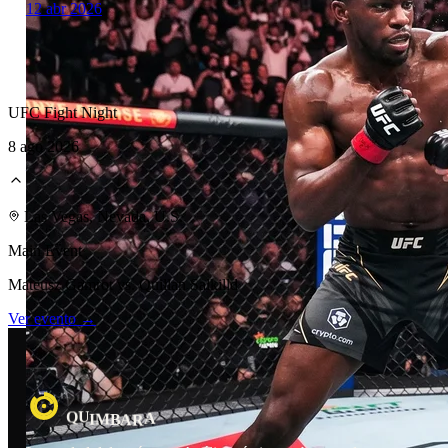
12 abr 2026
UFC Fight Night
8 ago 2026
Laboratorio Técnico
Las Vegas, Nevada, U.S.
Main Event
Mateusz Gamrot vs. Quillan Salkilld
Ver evento →
U
R
A
Q
M
I
B
A