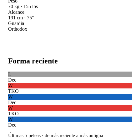
Peso
70 kg · 155 lbs
Alcance
191 cm · 75"
Guardia
Orthodox
Forma reciente
L
Dec
W
TKO
W
Dec
W
TKO
W
Dec
Últimas 5 peleas · de más reciente a más antigua