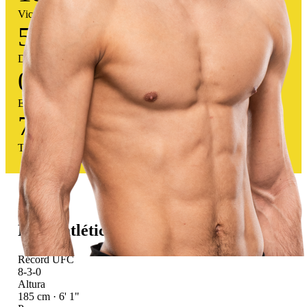
Victorias
5
Derrotas
0
Empates
78
%
Tasa victoria
Perfil atlético
Récord UFC
8-3-0
Altura
185 cm · 6' 1"