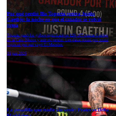
Por qué perdió Ilia Topuria contra Justin
Gaethje: la noche en que el cazador se volvió
presa
Topuria ganó los golpes significativos 126-107 contra Gaethje
en la Casa Blanca y aun así perdió. Los datos round por round
explican por qué cayó El Matador.
16 jun 2026
La pesadilla que nadie vio venir: Prates vs Della
Maddalena