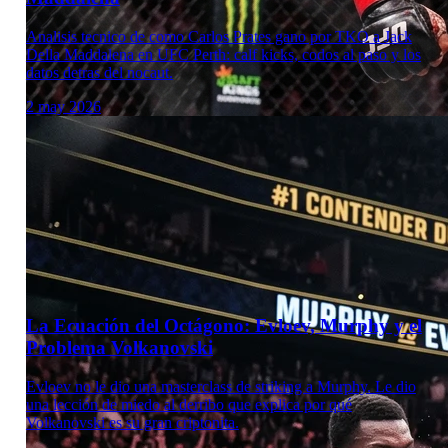
Analisis tecnico de como Carlos Prates gano por TKO a Jack
Della Maddalena en UFC Perth: calf kicks, codos al paso y los
datos detras del nocaut.
2 may 2026
Laboratorio Técnico
La Ecuación del Octágono: Evloev, Murphy y el
Problema Volkanovski
Evloev no le dio una masterclass de striking a Murphy. Le dio
una lección de miedo al derribo que explica por qué
Volkanovski es su gran criptonita.