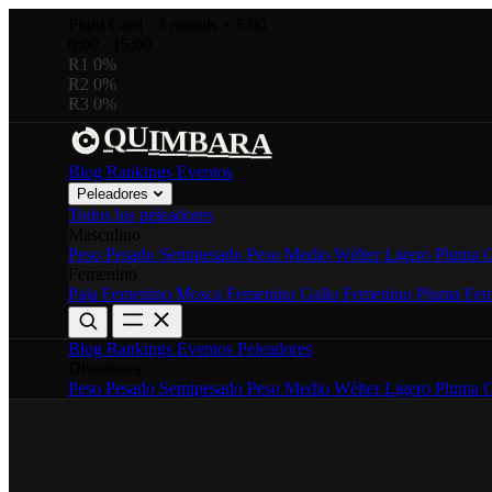
Fight Card
·
3 rounds × 5:00
0:00
/
15:00
R1
0%
R2
0%
R3
0%
B
Q
R
M
I
A
U
A
Blog
Rankings
Eventos
Peleadores
Todos los peleadores
Masculino
Peso Pesado
Semipesado
Peso Medio
Wélter
Ligero
Pluma
G
Femenino
Paja Femenino
Mosca Femenino
Gallo Femenino
Pluma Fem
Blog
Rankings
Eventos
Peleadores
Divisiones
Peso Pesado
Semipesado
Peso Medio
Wélter
Ligero
Pluma
G