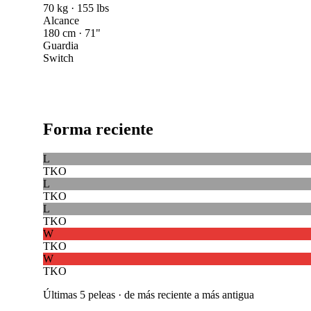
70 kg · 155 lbs
Alcance
180 cm · 71"
Guardia
Switch
Forma reciente
L
TKO
L
TKO
L
TKO
W
TKO
W
TKO
Últimas 5 peleas · de más reciente a más antigua