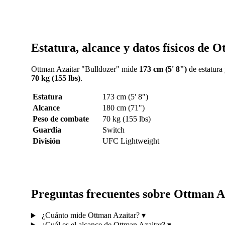
Estatura, alcance y datos físicos de 
Ottman Azaitar "Bulldozer" mide
173 cm (5' 8")
de estatura
70 kg (155 lbs)
.
Estatura
173 cm (5' 8")
Alcance
180 cm (71")
Peso de combate
70 kg (155 lbs)
Guardia
Switch
División
UFC Lightweight
Preguntas frecuentes sobre Ottman A
¿Cuánto mide Ottman Azaitar?
▾
¿Cuál es el alcance de Ottman Azaitar?
▾