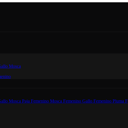
allo
Mosca
enino
allo
Mosca
Paja Femenino
Mosca Femenino
Gallo Femenino
Pluma F