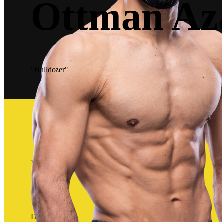
Ottman Az
"Bulldozer"
13
Victorias
3
Derrotas