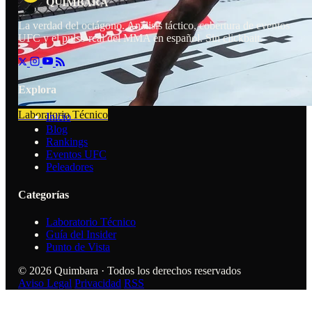
R
U
Q
B
I
M
A
A
La verdad del octágono. Análisis táctico, cobertura de eventos
UFC y el pulso real del MMA en español. Sin clickbait.
Explora
Laboratorio Técnico
Inicio
Blog
Rankings
Eventos UFC
Peleadores
Categorías
Laboratorio Técnico
Guía del Insider
Punto de Vista
© 2026 Quimbara · Todos los derechos reservados
Aviso Legal
Privacidad
RSS