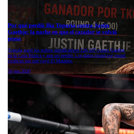
Por qué perdió Ilia Topuria contra Justin
Gaethje: la noche en que el cazador se volvió
presa
Topuria ganó los golpes significativos 126-107 contra Gaethje
en la Casa Blanca y aun así perdió. Los datos round por round
explican por qué cayó El Matador.
16 jun 2026