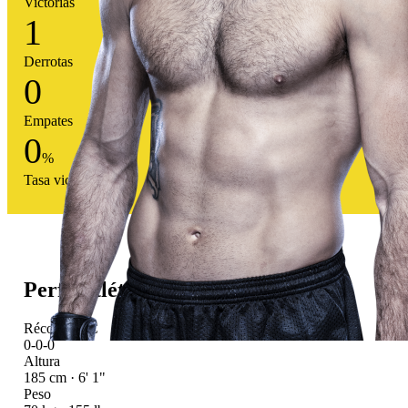
Victorias
1
Derrotas
0
Empates
0
%
Tasa victoria
Perfil atlético
Récord UFC
0-0-0
Altura
185 cm · 6' 1"
Peso