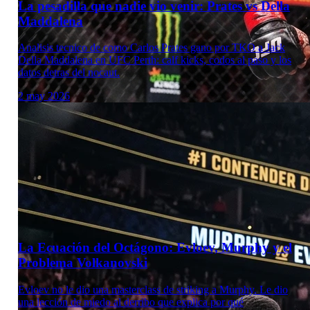
La pesadilla que nadie vio venir: Prates vs Della
Maddalena
Analisis tecnico de como Carlos Prates gano por TKO a Jack
Della Maddalena en UFC Perth: calf kicks, codos al paso y los
datos detras del nocaut.
2 may 2026
Laboratorio Técnico
La Ecuación del Octágono: Evloev, Murphy y el
Problema Volkanovski
Evloev no le dio una masterclass de striking a Murphy. Le dio
una lección de miedo al derribo que explica por qué