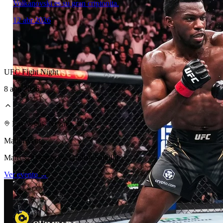
Volkanovski es su gran criptonita.
12 abr 2026
UFC Fight Night
8 ago 2026
Laboratorio Técnico
Las Vegas, Nevada, U.S.
Main Event
Mateusz Gamrot vs. Quillan Salkilld
Ver evento →