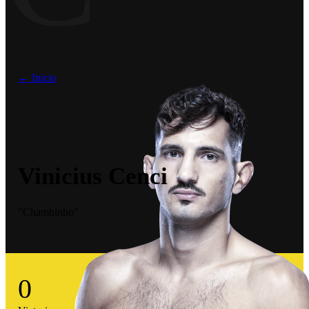
← Inicio
Vinicius Cenci
"Chambinho"
0