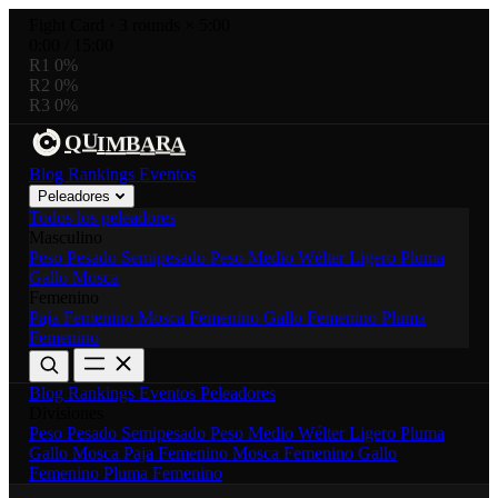
Fight Card
·
3 rounds × 5:00
0:00
/
15:00
R1
0%
R2
0%
R3
0%
R
U
Q
B
I
M
A
A
Blog
Rankings
Eventos
Peleadores
Todos los peleadores
Masculino
Peso Pesado
Semipesado
Peso Medio
Wélter
Ligero
Pluma
Gallo
Mosca
Femenino
Paja Femenino
Mosca Femenino
Gallo Femenino
Pluma
Femenino
Blog
Rankings
Eventos
Peleadores
Divisiones
Peso Pesado
Semipesado
Peso Medio
Wélter
Ligero
Pluma
Gallo
Mosca
Paja Femenino
Mosca Femenino
Gallo
Femenino
Pluma Femenino