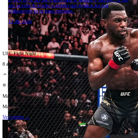
una lección de miedo al derribo que explica por qué
Volkanovski es su gran criptonita.
12 abr 2026
UFC Fight Night
8 ago 2026
Laboratorio Técnico
Las Vegas, Nevada, U.S.
Main Event
Mateusz Gamrot vs. Quillan Salkilld
Ver evento →