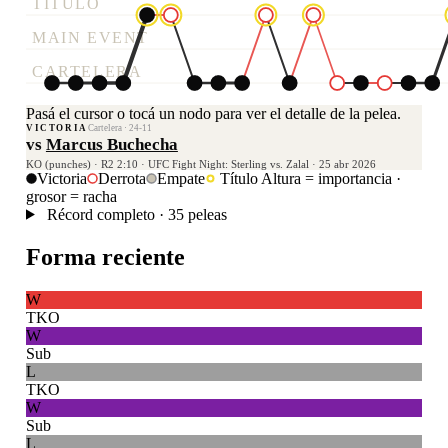
TÍTULO
MAIN EVENT
CARTELERA
Pasá el cursor o tocá un nodo para ver el detalle de la pelea.
VICTORIA
Cartelera · 24-11
vs
Marcus Buchecha
KO (punches) · R2 2:10 · UFC Fight Night: Sterling vs. Zalal · 25 abr 2026
Victoria
Derrota
Empate
Título
Altura = importancia ·
grosor = racha
Récord completo · 35 peleas
Forma reciente
W
TKO
W
Sub
L
TKO
W
Sub
L