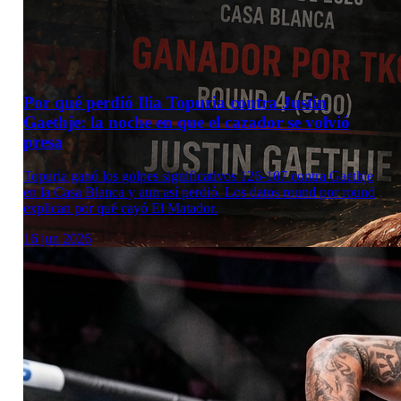
Por qué perdió Ilia Topuria contra Justin
Gaethje: la noche en que el cazador se volvió
presa
Topuria ganó los golpes significativos 126-107 contra Gaethje
en la Casa Blanca y aun así perdió. Los datos round por round
explican por qué cayó El Matador.
16 jun 2026