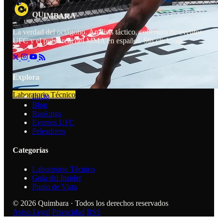
U
R
Q
I
M
A
B
A
La verdad del octágono. Análisis táctico, cobertura de eventos
UFC y el pulso real del MMA en español. Sin clickbait.
Explora
Laboratorio Técnico
Inicio
Blog
Rankings
Eventos UFC
Peleadores
Categorías
Laboratorio Técnico
Guía del Insider
Punto de Vista
© 2026 Quimbara · Todos los derechos reservados
Aviso Legal
Privacidad
RSS