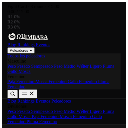
Fight Card
·
3 rounds × 5:00
0:00
/
15:00
R1
0%
R2
0%
R3
0%
U
R
Q
I
M
A
B
A
Blog
Rankings
Eventos
Peleadores
Todos los peleadores
Masculino
Peso Pesado
Semipesado
Peso Medio
Wélter
Ligero
Pluma
Gallo
Mosca
Femenino
Paja Femenino
Mosca Femenino
Gallo Femenino
Pluma
Femenino
Blog
Rankings
Eventos
Peleadores
Divisiones
Peso Pesado
Semipesado
Peso Medio
Wélter
Ligero
Pluma
Gallo
Mosca
Paja Femenino
Mosca Femenino
Gallo
Femenino
Pluma Femenino