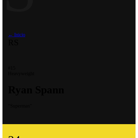
← Inicio
RS
#15
Heavyweight
Ryan Spann
"Superman"