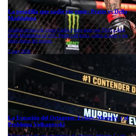
La pesadilla que nadie vio venir: Prates vs Della
Maddalena
Analisis tecnico de como Carlos Prates gano por TKO a Jack
Della Maddalena en UFC Perth: calf kicks, codos al paso y los
datos detras del nocaut.
2 may 2026
Laboratorio Técnico
La Ecuación del Octágono: Evloev, Murphy y el
Problema Volkanovski
Evloev no le dio una masterclass de striking a Murphy. Le dio