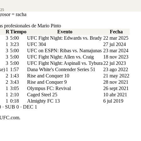
025
grosor = racha
as profesionales de Mario Pinto
R
Tiempo
Evento
Fecha
3
5:00
UFC Fight Night: Edwards vs. Brady
22 mar 2025
1
3:23
UFC 304
27 jul 2024
3
5:00
UFC on ESPN: Ribas vs. Namajunas
23 mar 2024
3
5:00
UFC Fight Night: Allen vs. Craig
18 nov 2023
3
5:00
UFC Fight Night: Aspinall vs. Tybura
22 jul 2023
ke)
1
1:57
Dana White's Contender Series 51
23 ago 2022
2
1:43
Rise and Conquer 10
21 may 2022
2
3:43
Rise and Conquer 9
28 nov 2021
1
3:05
Olympus FC: Revival
26 sept 2021
1
2:10
Caged Steel 25
10 abr 2021
1
0:18
Almighty FC 13
6 jul 2019
0 · SUB 0 · DEC 1
de UFC.com.