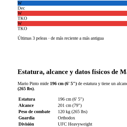
W
Dec
W
TKO
W
TKO
Últimas 3 peleas · de más reciente a más antigua
Estatura, alcance y datos físicos de M
Mario Pinto mide
196 cm (6' 5")
de estatura y tiene un alca
(265 lbs)
.
Estatura
196 cm (6' 5")
Alcance
201 cm (79")
Peso de combate
120 kg (265 lbs)
Guardia
Orthodox
División
UFC Heavyweight