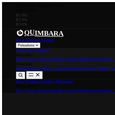
Fight Card
·
3 rounds × 5:00
0:00
/
15:00
R1
0%
R2
0%
R3
0%
U
Q
A
R
I
M
B
A
Blog
Rankings
Eventos
Peleadores
Todos los peleadores
Masculino
Peso Pesado
Semipesado
Peso Medio
Wélter
Ligero
Pluma
G
Femenino
Paja Femenino
Mosca Femenino
Gallo Femenino
Pluma Fem
Blog
Rankings
Eventos
Peleadores
Divisiones
Peso Pesado
Semipesado
Peso Medio
Wélter
Ligero
Pluma
G