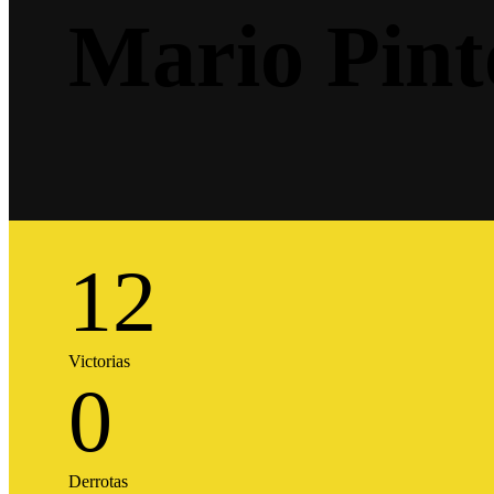
Mario Pint
12
Victorias
0
Derrotas