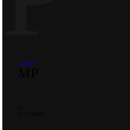
← Inicio
MP
#13
Heavyweight