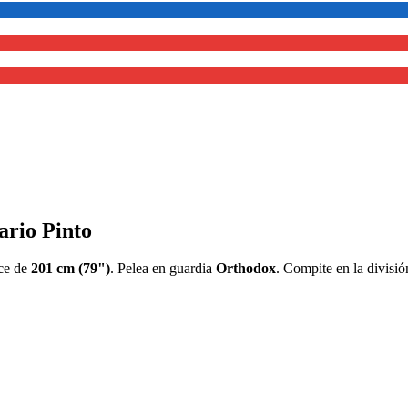
ario Pinto
nce de
201 cm (79")
. Pelea en guardia
Orthodox
. Compite en la divisi