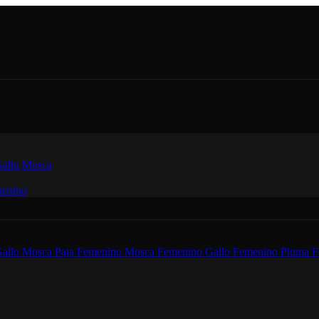
allo
Mosca
enino
allo
Mosca
Paja Femenino
Mosca Femenino
Gallo Femenino
Pluma F