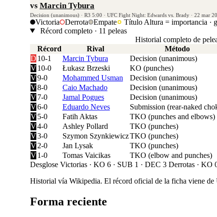
vs
Marcin Tybura
Decision (unanimous) · R3 5:00 · UFC Fight Night: Edwards vs. Brady · 22 mar 2
Victoria
Derrota
Empate
Título
Altura = importancia · 
Récord completo · 11 peleas
Historial completo de pele
Récord
Rival
Método
D
10-1
Marcin Tybura
Decision (unanimous)
V
10-0
Łukasz Brzeski
KO (punches)
V
9-0
Mohammed Usman
Decision (unanimous)
V
8-0
Caio Machado
Decision (unanimous)
V
7-0
Jamal Pogues
Decision (unanimous)
V
6-0
Eduardo Neves
Submission (rear-naked cho
V
5-0
Fatih Aktas
TKO (punches and elbows)
V
4-0
Ashley Pollard
TKO (punches)
V
3-0
Szymon Szynkiewicz
TKO (punches)
V
2-0
Jan Lysak
TKO (punches)
V
1-0
Tomas Vaicikas
TKO (elbow and punches)
Desglose
Victorias · KO 6 · SUB 1 · DEC 3
Derrotas · KO 
Historial vía Wikipedia. El récord oficial de la ficha viene 
Forma reciente