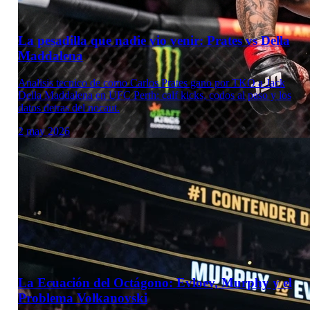
La pesadilla que nadie vio venir: Prates vs Della
Maddalena
Analisis tecnico de como Carlos Prates gano por TKO a Jack
Della Maddalena en UFC Perth: calf kicks, codos al paso y los
datos detras del nocaut.
2 may 2026
Laboratorio Técnico
La Ecuación del Octágono: Evloev, Murphy y el
Problema Volkanovski