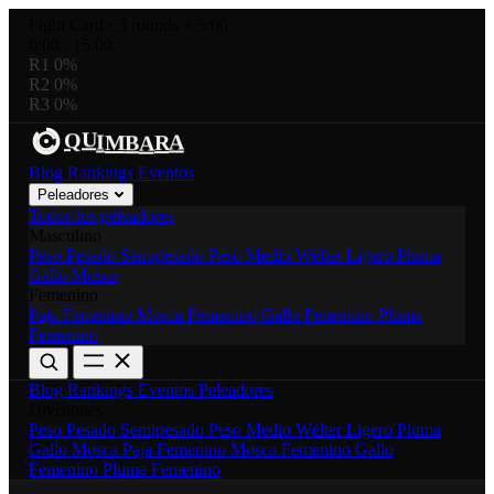
Fight Card
·
3 rounds × 5:00
0:00
/
15:00
R1
0%
R2
0%
R3
0%
U
R
I
A
Q
M
B
A
Blog
Rankings
Eventos
Peleadores
Todos los peleadores
Masculino
Peso Pesado
Semipesado
Peso Medio
Wélter
Ligero
Pluma
Gallo
Mosca
Femenino
Paja Femenino
Mosca Femenino
Gallo Femenino
Pluma
Femenino
Blog
Rankings
Eventos
Peleadores
Divisiones
Peso Pesado
Semipesado
Peso Medio
Wélter
Ligero
Pluma
Gallo
Mosca
Paja Femenino
Mosca Femenino
Gallo
Femenino
Pluma Femenino