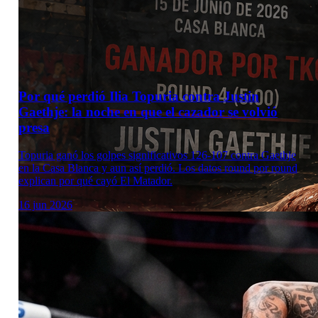
Por qué perdió Ilia Topuria contra Justin
Gaethje: la noche en que el cazador se volvió
presa
Topuria ganó los golpes significativos 126-107 contra Gaethje
en la Casa Blanca y aun así perdió. Los datos round por round
explican por qué cayó El Matador.
16 jun 2026