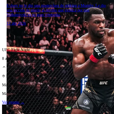
Evloev no le dio una masterclass de striking a Murphy. Le dio
una lección de miedo al derribo que explica por qué
Volkanovski es su gran criptonita.
12 abr 2026
UFC Fight Night
8 ago 2026
Laboratorio Técnico
Las Vegas, Nevada, U.S.
Main Event
Mateusz Gamrot vs. Quillan Salkilld
Ver evento →