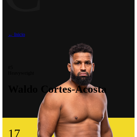
← Inicio
#5
Heavyweight
Waldo Cortes-Acosta
17