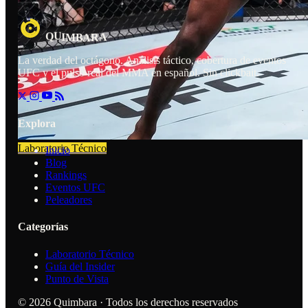
U
R
I
A
Q
M
B
A
La verdad del octágono. Análisis táctico, cobertura de eventos
UFC y el pulso real del MMA en español. Sin clickbait.
Explora
Laboratorio Técnico
Inicio
Blog
Rankings
Eventos UFC
Peleadores
Categorías
Laboratorio Técnico
Guía del Insider
Punto de Vista
© 2026 Quimbara · Todos los derechos reservados