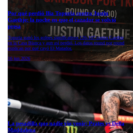
Por qué perdió Ilia Topuria contra Justin
Gaethje: la noche en que el cazador se volvió
presa
Topuria ganó los golpes significativos 126-107 contra Gaethje
en la Casa Blanca y aun así perdió. Los datos round por round
explican por qué cayó El Matador.
16 jun 2026
La pesadilla que nadie vio venir: Prates vs Della
Maddalena