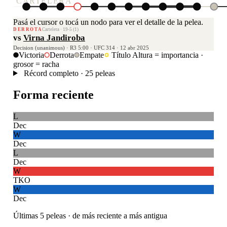
CARTELERA
Pasá el cursor o tocá un nodo para ver el detalle de la pelea.
DERROTA
Cartelera · 19-5 (1)
vs
Virna Jandiroba
Decision (unanimous) · R3 5:00 · UFC 314 · 12 abr 2025
Victoria
Derrota
Empate
Título
Altura = importancia ·
grosor = racha
Récord completo · 25 peleas
Forma reciente
L
Dec
W
Dec
L
Dec
W
TKO
W
Dec
Últimas 5 peleas · de más reciente a más antigua