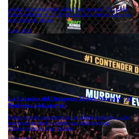
Analisis tecnico de como Carlos Prates gano por TKO a Jack
Della Maddalena en UFC Perth: calf kicks, codos al paso y los
datos detras del nocaut.
2 may 2026
Laboratorio Técnico
La Ecuación del Octágono: Evloev, Murphy y el
Problema Volkanovski
Evloev no le dio una masterclass de striking a Murphy. Le dio
una lección de miedo al derribo que explica por qué
Volkanovski es su gran criptonita.
12 abr 2026