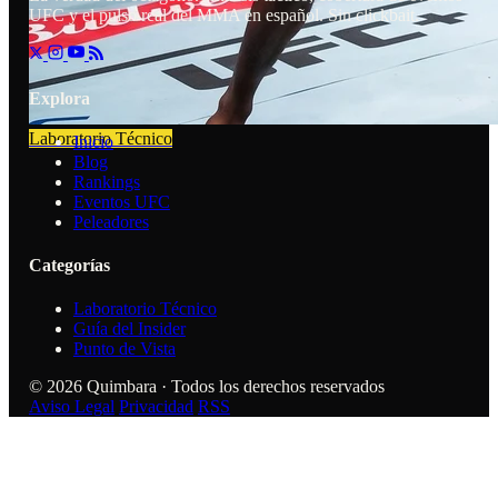
UFC y el pulso real del MMA en español. Sin clickbait.
Explora
Laboratorio Técnico
Inicio
Blog
Rankings
Eventos UFC
Peleadores
Categorías
Laboratorio Técnico
Guía del Insider
Punto de Vista
© 2026 Quimbara · Todos los derechos reservados
Aviso Legal
Privacidad
RSS