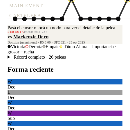
MAIN EVENT
CARTELERA
Pasá el cursor o tocá un nodo para ver el detalle de la pelea.
DERROTA
Pelea de título · 22-4
vs
Mackenzie Dern
Decision (unanimous) · R5 5:00 · UFC 321 · 25 oct 2025
Victoria
Derrota
Empate
Título
Altura = importancia ·
grosor = racha
Récord completo · 26 peleas
Forma reciente
W
Dec
L
Dec
W
Dec
W
Sub
W
Dec