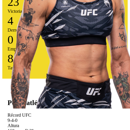
23
Victorias
4
Derrotas
0
Empates
85
%
Tasa victoria
Perfil atlético
Récord UFC
9-4-0
Altura