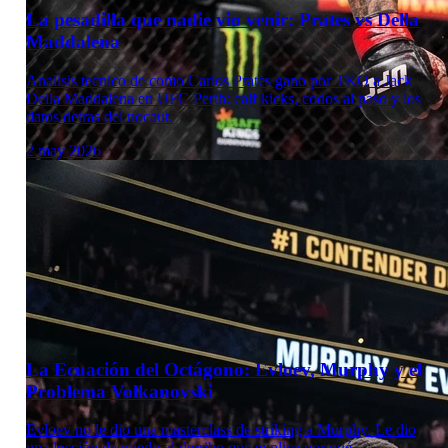
La pesadilla que nadie vio venir: Prates vs Della
Maddalena
Analisis tecnico de como Carlos Prates gano por TKO a Jack
Della Maddalena en UFC Perth: calf kicks, codos al paso y los
datos detras del nocaut.
2 may 2026
Laboratorio Técnico
La Ecuación del Octágono: Evloev, Murphy y el
Problema Volkanovski
Evloev no le dio una masterclass de striking a Murphy. Le dio
una lección de miedo al derribo que explica por qué