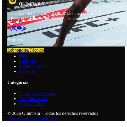
U
R
A
Q
B
I
M
A
La verdad del octágono. Análisis táctico, cobertura de eventos
UFC y el pulso real del MMA en español. Sin clickbait.
Explora
Laboratorio Técnico
Inicio
Blog
Rankings
Eventos UFC
Peleadores
Categorías
Laboratorio Técnico
Guía del Insider
Punto de Vista
© 2026 Quimbara · Todos los derechos reservados
Aviso Legal
Privacidad
RSS