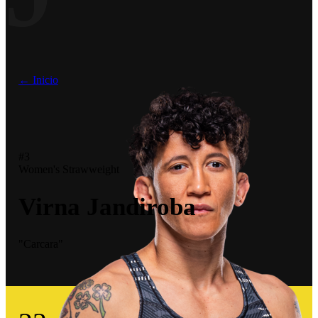
← Inicio
#3
Women's Strawweight
Virna Jandiroba
"Carcara"