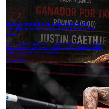
Por qué perdió Ilia Topuria contra Justin
Gaethje: la noche en que el cazador se volvió
presa
Topuria ganó los golpes significativos 126-107 contra Gaethje
en la Casa Blanca y aun así perdió. Los datos round por round
explican por qué cayó El Matador.
16 jun 2026