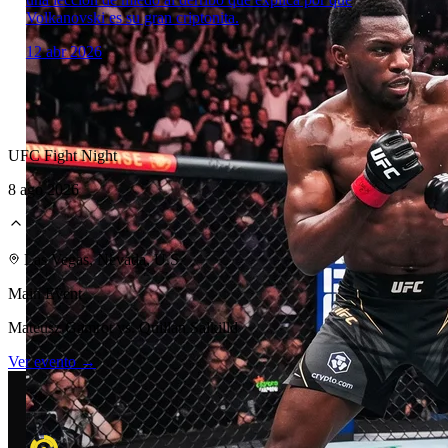
Volkanovski es su gran criptonita.
12 abr 2026
UFC Fight Night
8 ago 2026
Laboratorio Técnico
Las Vegas, Nevada, U.S.
Main Event
Mateusz Gamrot vs. Quillan Salkilld
Ver evento →