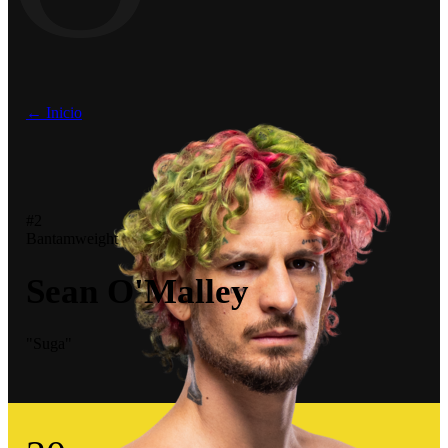
← Inicio
#2
Bantamweight
Sean O'Malley
"Suga"