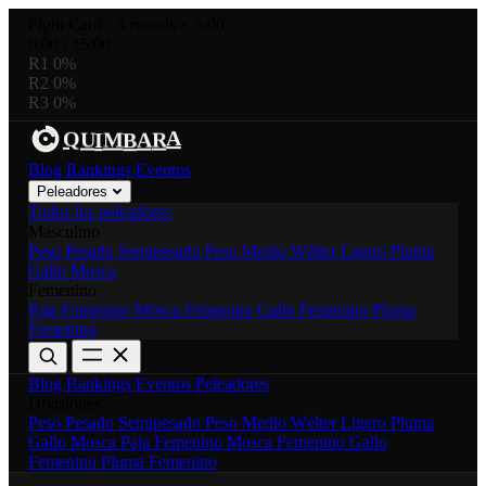
Fight Card
·
3 rounds × 5:00
0:00
/
15:00
R1
0%
R2
0%
R3
0%
A
R
U
M
A
Q
I
B
Blog
Rankings
Eventos
Peleadores
Todos los peleadores
Masculino
Peso Pesado
Semipesado
Peso Medio
Wélter
Ligero
Pluma
Gallo
Mosca
Femenino
Paja Femenino
Mosca Femenino
Gallo Femenino
Pluma
Femenino
Blog
Rankings
Eventos
Peleadores
Divisiones
Peso Pesado
Semipesado
Peso Medio
Wélter
Ligero
Pluma
Gallo
Mosca
Paja Femenino
Mosca Femenino
Gallo
Femenino
Pluma Femenino