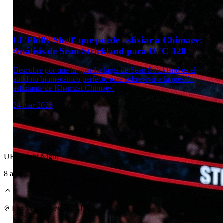
El 'Philly Shell' que puede asfixiar a Chimaev:
Análisis de Sean Strickland para UFC 328
Descubre por qué la guardia larga de Sean Strickland es el
antídoto biomecánico perfecto para sobrevivir a la presión
asfixiante de Khamzat Chimaev.
24 mar 2026
UFC Fight Night
8 ago 2026
Las Vegas, Nevada, U.S.