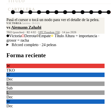
TÍTULO
CARTELERA
Pasá el cursor o tocá un nodo para ver el detalle de la pelea.
VICTORIA
Cartelera · 20-3 (1)
vs
Aiemann Zahabi
TKO (punches) · R2 4:02 ·
UFC Freedom 250
· 14 jun 2026
Victoria
Derrota
Empate
Título
Altura = importancia ·
grosor = racha
Récord completo · 24 peleas
Forma reciente
W
TKO
W
Dec
L
Sub
L
Dec
W
Dec