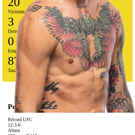
20
Victorias
3
Derrotas
0
Empates
87
%
Tasa victoria
Perfil atlético
Récord UFC
12-3-0
Altura