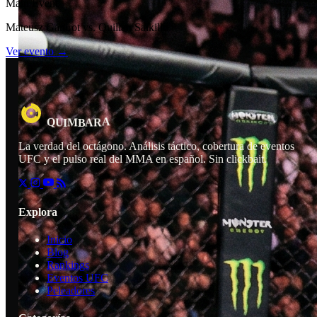
Main Event
Mateusz Gamrot vs. Quillan Salkilld
Ver evento →
A
R
U
M
A
Q
I
B
La verdad del octágono. Análisis táctico, cobertura de eventos
UFC y el pulso real del MMA en español. Sin clickbait.
Explora
Inicio
Blog
Rankings
Eventos UFC
Peleadores