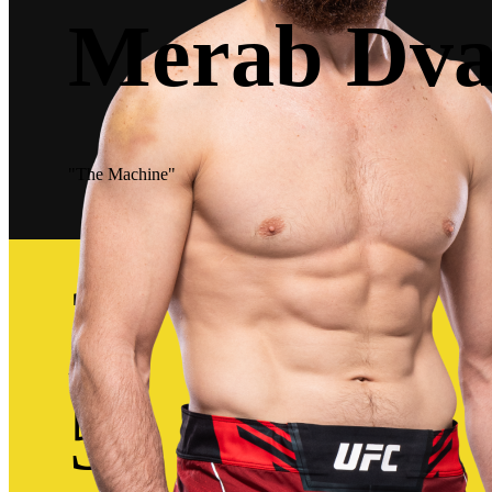
Merab Dval
"The Machine"
21
Victorias
5