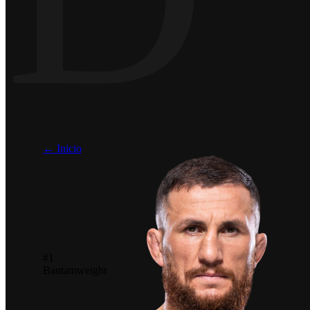
← Inicio
#1
Bantamweight