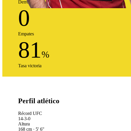
Derrotas
0
Empates
81
%
Tasa victoria
Perfil atlético
Récord UFC
14-3-0
Altura
168 cm · 5' 6"