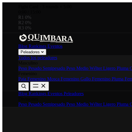
Fight Card
·
3 rounds × 5:00
0:00
/
15:00
R1
0%
R2
0%
R3
0%
U
R
M
A
I
Q
A
B
Blog
Rankings
Eventos
Peleadores
Todos los peleadores
Masculino
Peso Pesado
Semipesado
Peso Medio
Wélter
Ligero
Pluma
G
Femenino
Paja Femenino
Mosca Femenino
Gallo Femenino
Pluma Fem
Blog
Rankings
Eventos
Peleadores
Divisiones
Peso Pesado
Semipesado
Peso Medio
Wélter
Ligero
Pluma
G