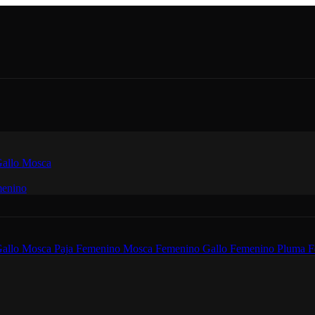
allo
Mosca
enino
allo
Mosca
Paja Femenino
Mosca Femenino
Gallo Femenino
Pluma F