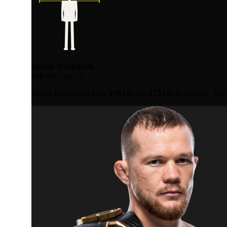
Merab Dvalishvili
168 cm · ape +5
Merab Dvalishvili mide
168 cm
con
173 cm
de alcance. Mirá