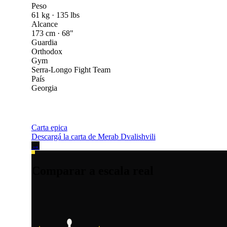
Peso
61 kg · 135 lbs
Alcance
173 cm · 68"
Guardia
Orthodox
Gym
Serra-Longo Fight Team
País
Georgia
Carta epica
Descargá la carta de Merab Dvalishvili
→
Comparar a escala real