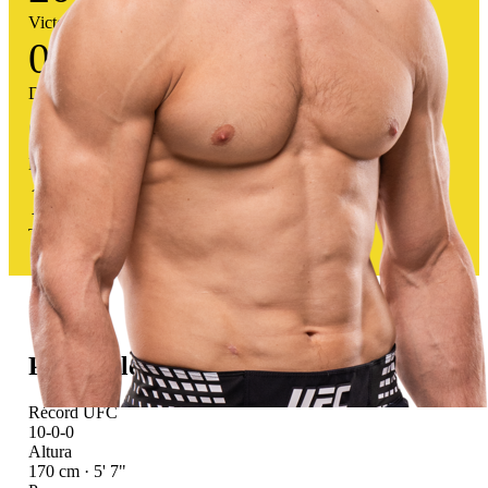
Victorias
0
Derrotas
0
Empates
100
%
Tasa victoria
Perfil atlético
Récord UFC
10-0-0
Altura
170 cm · 5' 7"