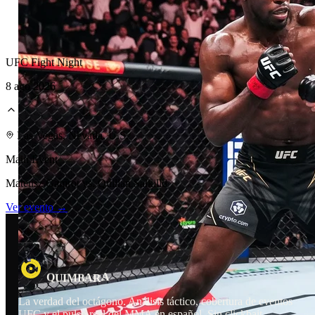
UFC Fight Night
8 ago 2026
Las Vegas, Nevada, U.S.
Main Event
Mateusz Gamrot vs. Quillan Salkilld
Ver evento →
A
A
B
M
U
I
R
Q
La verdad del octágono. Análisis táctico, cobertura de eventos
UFC y el pulso real del MMA en español. Sin clickbait.