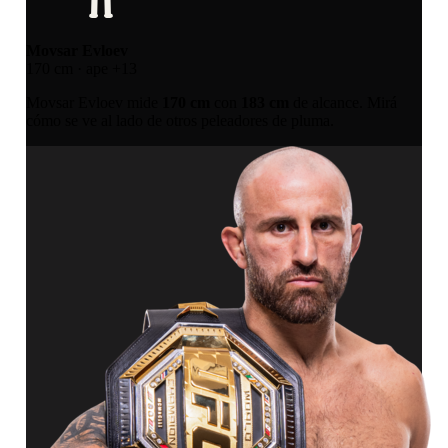
Movsar Evloev
170 cm · ape +13
Movsar Evloev mide
170 cm
con
183 cm
de alcance. Mirá
cómo se ve al lado de otros peleadores de pluma.