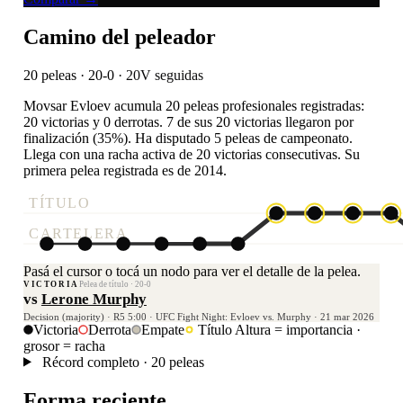
Camino del peleador
20 peleas · 20-0
· 20V seguidas
Movsar Evloev acumula 20 peleas profesionales registradas:
20 victorias y 0 derrotas. 7 de sus 20 victorias llegaron por
finalización (35%). Ha disputado 5 peleas de campeonato.
Llega con una racha activa de 20 victorias consecutivas. Su
primera pelea registrada es de 2014.
TÍTULO
CARTELERA
Pasá el cursor o tocá un nodo para ver el detalle de la pelea.
VICTORIA
Pelea de título · 20-0
vs
Lerone Murphy
Decision (majority) · R5 5:00 · UFC Fight Night: Evloev vs. Murphy · 21 mar 2026
Victoria
Derrota
Empate
Título
Altura = importancia ·
grosor = racha
Récord completo · 20 peleas
Forma reciente