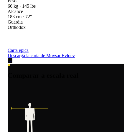
Peso
66 kg · 145 lbs
Alcance
183 cm · 72"
Guardia
Orthodox
Carta epica
Descargá la carta de Movsar Evloev
→
Comparar a escala real