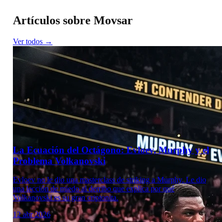
Artículos sobre Movsar
Ver todos →
La Ecuación del Octágono: Evloev, Murphy y el
Problema Volkanovski
Evloev no le dio una masterclass de striking a Murphy. Le dio
una lección de miedo al derribo que explica por qué
Volkanovski es su gran criptonita.
12 abr 2026