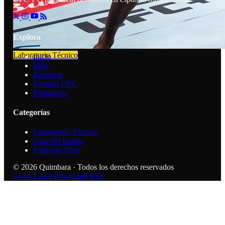
Explora
Laboratorio Técnico
Inicio
Blog
Rankings
Eventos UFC
Peleadores
Categorías
Laboratorio Técnico
Guía del Insider
Punto de Vista
© 2026 Quimbara · Todos los derechos reservados
Aviso Legal
Privacidad
RSS