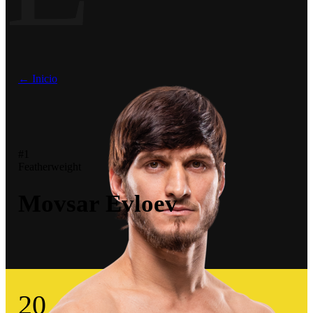
← Inicio
#1
Featherweight
Movsar Evloev
20