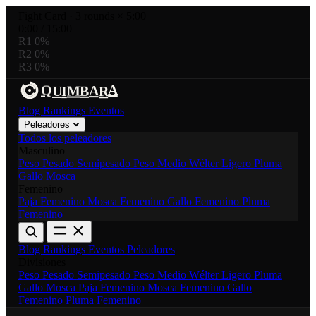
Fight Card
·
3 rounds × 5:00
0:00
/
15:00
R1
0%
R2
0%
R3
0%
A
A
B
M
U
I
R
Q
Blog
Rankings
Eventos
Peleadores
Todos los peleadores
Masculino
Peso Pesado
Semipesado
Peso Medio
Wélter
Ligero
Pluma
Gallo
Mosca
Femenino
Paja Femenino
Mosca Femenino
Gallo Femenino
Pluma
Femenino
Blog
Rankings
Eventos
Peleadores
Divisiones
Peso Pesado
Semipesado
Peso Medio
Wélter
Ligero
Pluma
Gallo
Mosca
Paja Femenino
Mosca Femenino
Gallo
Femenino
Pluma Femenino