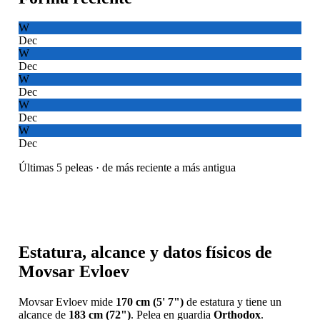
W
Dec
W
Dec
W
Dec
W
Dec
W
Dec
Últimas 5 peleas · de más reciente a más antigua
Estatura, alcance y datos físicos de
Movsar Evloev
Movsar Evloev mide
170 cm (5' 7")
de estatura y tiene un
alcance de
183 cm (72")
. Pelea en guardia
Orthodox
.