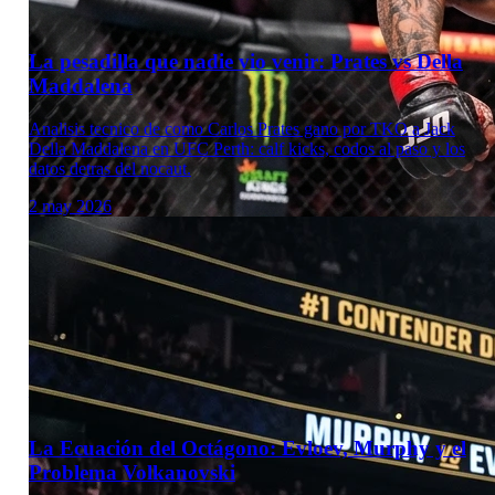
La pesadilla que nadie vio venir: Prates vs Della
Maddalena
Analisis tecnico de como Carlos Prates gano por TKO a Jack
Della Maddalena en UFC Perth: calf kicks, codos al paso y los
datos detras del nocaut.
2 may 2026
Laboratorio Técnico
La Ecuación del Octágono: Evloev, Murphy y el
Problema Volkanovski