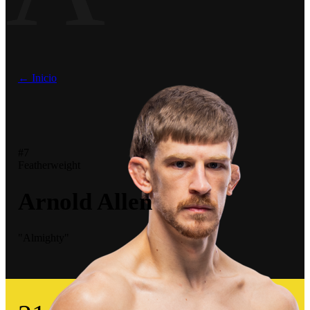
← Inicio
#7
Featherweight
Arnold Allen
"Almighty"