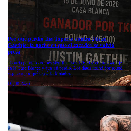
Por qué perdió Ilia Topuria contra Justin
Gaethje: la noche en que el cazador se volvió
presa
Topuria ganó los golpes significativos 126-107 contra Gaethje
en la Casa Blanca y aun así perdió. Los datos round por round
explican por qué cayó El Matador.
16 jun 2026