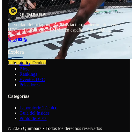
A
A
R
U
M
Q
I
B
La verdad del octágono. Análisis táctico, cobertura de eventos
UFC y el pulso real del MMA en español. Sin clickbait.
Explora
Laboratorio Técnico
Inicio
Blog
Rankings
Eventos UFC
Peleadores
Categorías
Laboratorio Técnico
Guía del Insider
Punto de Vista
© 2026 Quimbara · Todos los derechos reservados