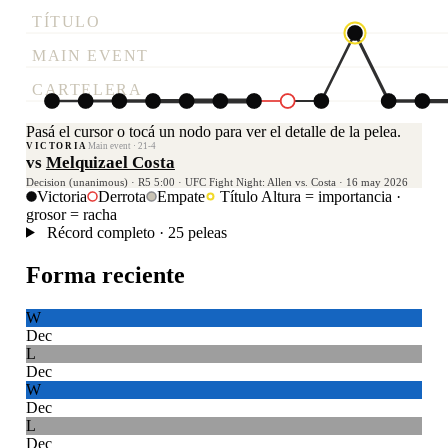
TÍTULO
MAIN EVENT
CARTELERA
Pasá el cursor o tocá un nodo para ver el detalle de la pelea.
VICTORIA
Main event · 21-4
vs
Melquizael Costa
Decision (unanimous) · R5 5:00 · UFC Fight Night: Allen vs. Costa · 16 may 2026
Victoria
Derrota
Empate
Título
Altura = importancia ·
grosor = racha
Récord completo · 25 peleas
Forma reciente
W
Dec
L
Dec
W
Dec
L
Dec