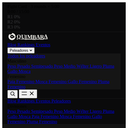
Fight Card
·
3 rounds × 5:00
0:00
/
15:00
R1
0%
R2
0%
R3
0%
A
A
R
U
M
Q
I
B
Blog
Rankings
Eventos
Peleadores
Todos los peleadores
Masculino
Peso Pesado
Semipesado
Peso Medio
Wélter
Ligero
Pluma
Gallo
Mosca
Femenino
Paja Femenino
Mosca Femenino
Gallo Femenino
Pluma
Femenino
Blog
Rankings
Eventos
Peleadores
Divisiones
Peso Pesado
Semipesado
Peso Medio
Wélter
Ligero
Pluma
Gallo
Mosca
Paja Femenino
Mosca Femenino
Gallo
Femenino
Pluma Femenino