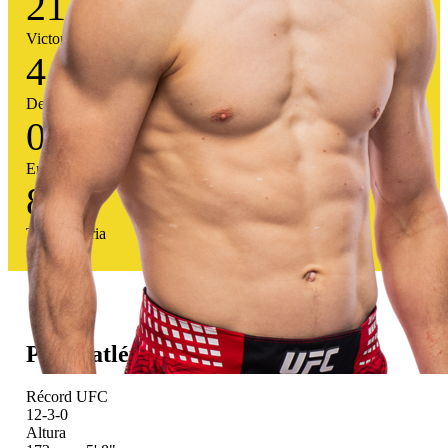
21
Victorias
4
Derrotas
0
Empates
84
%
Tasa victoria
Perfil atlético
Récord UFC
12-3-0
Altura