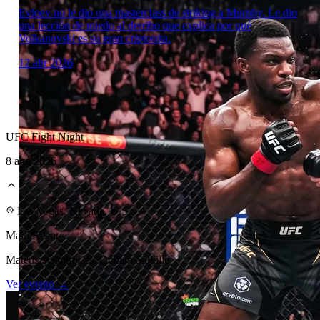
Evloev no le dio una masterclass de striking a Murphy. Le dio
una lección de miedo al derribo que explica por qué
Volkanovski es su gran criptonita.
12 abr 2026
UFC Fight Night
8 ago 2026
Laboratorio Técnico
Las Vegas, Nevada, U.S.
Main Event
Mateusz Gamrot vs. Quillan Salkilld
Ver evento →