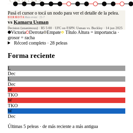
CARTELERA
Pasá el cursor o tocá un nodo para ver el detalle de la pelea.
DERROTA
Main event · 21-7
vs
Kamaru Usman
Decision (unanimous) · R5 5:00 · UFC on ESPN: Usman vs. Buckley · 14 jun 2025
Victoria
Derrota
Empate
Título
Altura = importancia ·
grosor = racha
Récord completo · 28 peleas
Forma reciente
L
Dec
L
Dec
W
TKO
W
TKO
W
Dec
Últimas 5 peleas · de más reciente a más antigua