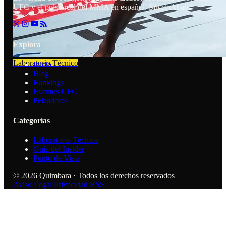
UFC y el pulso real del MMA en español. Sin clickbait.
Explora
Laboratorio Técnico
Inicio
Blog
Rankings
Eventos UFC
Peleadores
Categorías
Laboratorio Técnico
Guía del Insider
Punto de Vista
© 2026 Quimbara · Todos los derechos reservados
Aviso Legal
Privacidad
RSS