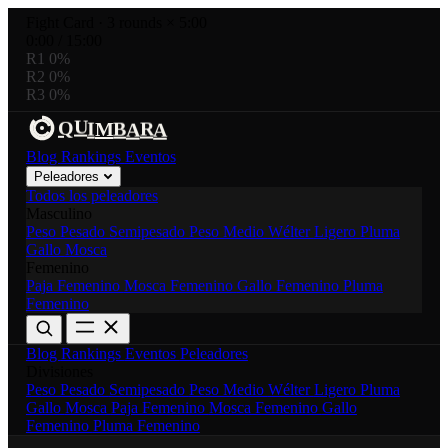
Fight Card
·
3 rounds × 5:00
0:00
/
15:00
R1
0%
R2
0%
R3
0%
U
R
Q
A
I
B
M
A
Blog
Rankings
Eventos
Peleadores
Todos los peleadores
Masculino
Peso Pesado
Semipesado
Peso Medio
Wélter
Ligero
Pluma
Gallo
Mosca
Femenino
Paja Femenino
Mosca Femenino
Gallo Femenino
Pluma
Femenino
Blog
Rankings
Eventos
Peleadores
Divisiones
Peso Pesado
Semipesado
Peso Medio
Wélter
Ligero
Pluma
Gallo
Mosca
Paja Femenino
Mosca Femenino
Gallo
Femenino
Pluma Femenino