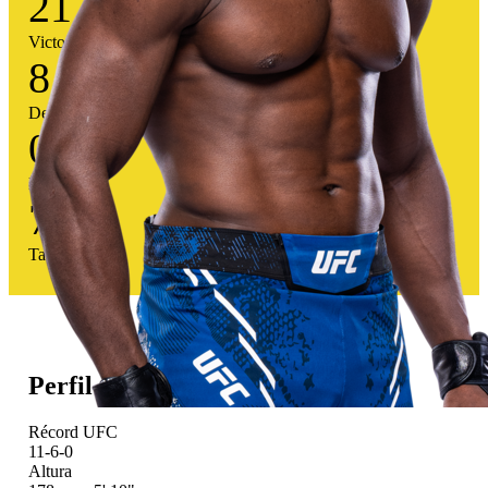
21
Victorias
8
Derrotas
0
Empates
72
%
Tasa victoria
Perfil atlético
Récord UFC
11-6-0
Altura