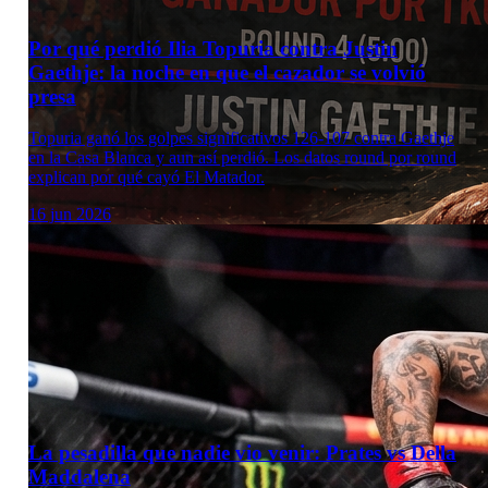
Por qué perdió Ilia Topuria contra Justin
Gaethje: la noche en que el cazador se volvió
presa
Topuria ganó los golpes significativos 126-107 contra Gaethje
en la Casa Blanca y aun así perdió. Los datos round por round
explican por qué cayó El Matador.
16 jun 2026
La pesadilla que nadie vio venir: Prates vs Della
Maddalena