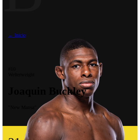
← Inicio
#10
Welterweight
Joaquin Buckley
"New Mansa"