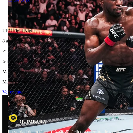
UFC Fight Night
8 ago 2026
Laboratorio Técnico
Las Vegas, Nevada, U.S.
Main Event
Mateusz Gamrot vs. Quillan Salkilld
Ver evento →
U
R
Q
A
I
B
M
A
La verdad del octágono. Análisis táctico, cobertura de eventos