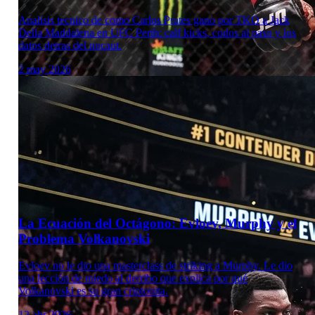
Analisis tecnico de como Carlos Prates gano por TKO a Jack
Della Maddalena en UFC Perth: calf kicks, codos al paso y los
datos detras del nocaut.
2 may 2026
Laboratorio Técnico
La Ecuación del Octágono: Evloev, Murphy y el
Problema Volkanovski
Evloev no le dio una masterclass de striking a Murphy. Le dio
una lección de miedo al derribo que explica por qué
Volkanovski es su gran criptonita.
12 abr 2026