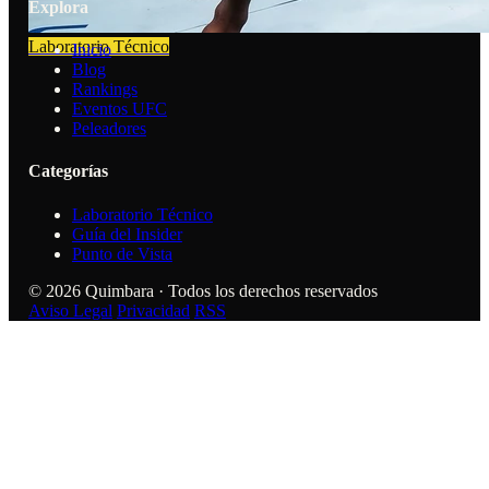
Explora
Laboratorio Técnico
Inicio
Blog
Rankings
Eventos UFC
Peleadores
Categorías
Laboratorio Técnico
Guía del Insider
Punto de Vista
© 2026 Quimbara · Todos los derechos reservados
Aviso Legal
Privacidad
RSS