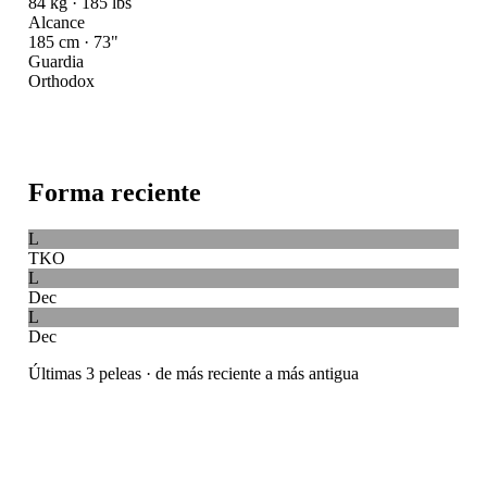
84 kg · 185 lbs
Alcance
185 cm · 73"
Guardia
Orthodox
Forma reciente
L
TKO
L
Dec
L
Dec
Últimas 3 peleas · de más reciente a más antigua