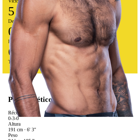
Victorias
5
Derrotas
0
Empates
64
%
Tasa victoria
Perfil atlético
Récord UFC
0-3-0
Altura
191 cm · 6' 3"
Peso