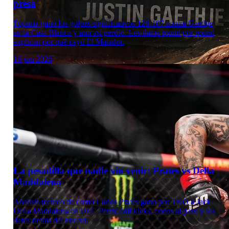
presa
Topuria ganó los golpes significativos 126-107 contra Gaethje
en la Casa Blanca y aun así perdió. Los datos round por round
explican por qué cayó El Matador.
16 jun 2026
La pesadilla que nadie vio venir: Prates vs Della
Maddalena
Analisis tecnico de como Carlos Prates gano por TKO a Jack
Della Maddalena en UFC Perth: calf kicks, codos al paso y los
datos detras del nocaut.