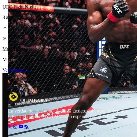
UFC Fight Night
8 ago 2026
Laboratorio Técnico
Las Vegas, Nevada, U.S.
Main Event
Mateusz Gamrot vs. Quillan Salkilld
Ver evento →
R
A
A
M
I
Q
U
B
La verdad del octágono. Análisis táctico, cobertura de eventos
UFC y el pulso real del MMA en español. Sin clickbait.