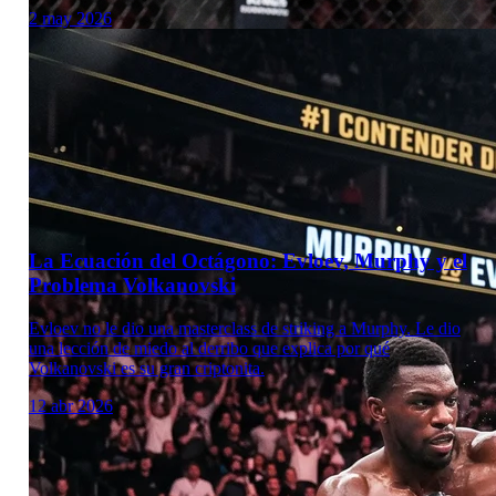
2 may 2026
Laboratorio Técnico
La Ecuación del Octágono: Evloev, Murphy y el
Problema Volkanovski
Evloev no le dio una masterclass de striking a Murphy. Le dio
una lección de miedo al derribo que explica por qué
Volkanovski es su gran criptonita.
12 abr 2026