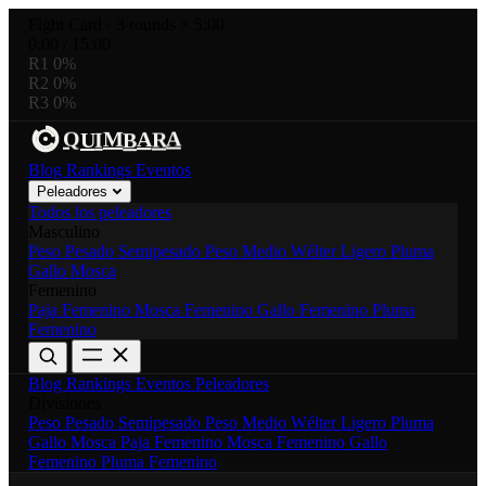
Fight Card
·
3 rounds × 5:00
0:00
/
15:00
R1
0%
R2
0%
R3
0%
R
A
A
M
I
Q
U
B
Blog
Rankings
Eventos
Peleadores
Todos los peleadores
Masculino
Peso Pesado
Semipesado
Peso Medio
Wélter
Ligero
Pluma
Gallo
Mosca
Femenino
Paja Femenino
Mosca Femenino
Gallo Femenino
Pluma
Femenino
Blog
Rankings
Eventos
Peleadores
Divisiones
Peso Pesado
Semipesado
Peso Medio
Wélter
Ligero
Pluma
Gallo
Mosca
Paja Femenino
Mosca Femenino
Gallo
Femenino
Pluma Femenino