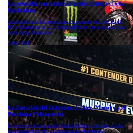
La pesadilla que nadie vio venir: Prates vs Della
Maddalena
Analisis tecnico de como Carlos Prates gano por TKO a Jack
Della Maddalena en UFC Perth: calf kicks, codos al paso y los
datos detras del nocaut.
2 may 2026
Laboratorio Técnico
La Ecuación del Octágono: Evloev, Murphy y el
Problema Volkanovski
Evloev no le dio una masterclass de striking a Murphy. Le dio
una lección de miedo al derribo que explica por qué