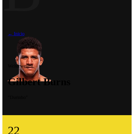
← Inicio
Welterweight
Gilbert Burns
"Durinho"
22