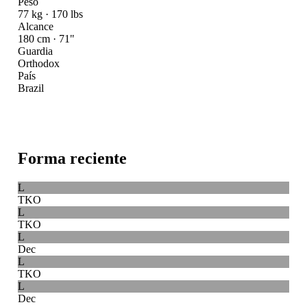
Peso
77 kg · 170 lbs
Alcance
180 cm · 71"
Guardia
Orthodox
País
Brazil
Forma reciente
L
TKO
L
TKO
L
Dec
L
TKO
L
Dec