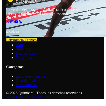
U
R
A
I
M
B
Q
A
La verdad del octágono. Análisis táctico, cobertura de eventos
UFC y el pulso real del MMA en español. Sin clickbait.
Explora
Laboratorio Técnico
Inicio
Blog
Rankings
Eventos UFC
Peleadores
Categorías
Laboratorio Técnico
Guía del Insider
Punto de Vista
© 2026 Quimbara · Todos los derechos reservados
Aviso Legal
Privacidad
RSS