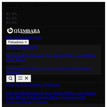
Fight Card
·
3 rounds × 5:00
0:00
/
15:00
R1
0%
R2
0%
R3
0%
U
R
A
I
M
B
Q
A
Blog
Rankings
Eventos
Peleadores
Todos los peleadores
Masculino
Peso Pesado
Semipesado
Peso Medio
Wélter
Ligero
Pluma
Gallo
Mosca
Femenino
Paja Femenino
Mosca Femenino
Gallo Femenino
Pluma
Femenino
Blog
Rankings
Eventos
Peleadores
Divisiones
Peso Pesado
Semipesado
Peso Medio
Wélter
Ligero
Pluma
Gallo
Mosca
Paja Femenino
Mosca Femenino
Gallo
Femenino
Pluma Femenino