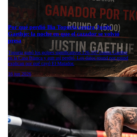
Por qué perdió Ilia Topuria contra Justin
Gaethje: la noche en que el cazador se volvió
presa
Topuria ganó los golpes significativos 126-107 contra Gaethje
en la Casa Blanca y aun así perdió. Los datos round por round
explican por qué cayó El Matador.
16 jun 2026