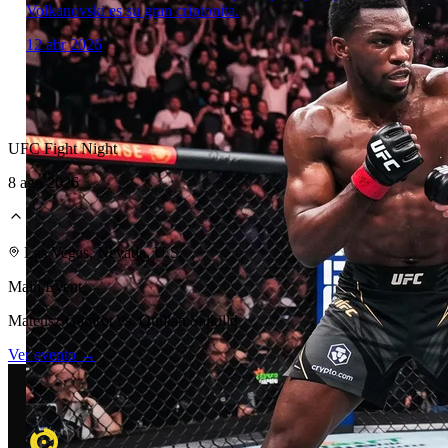
Volkanovski es su gran criptonita.
12 abr 2026
UFC Fight Night
8 ago 2026
Laboratorio Técnico
Las Vegas, Nevada, U.S.
Main Event
Mateusz Gamrot vs. Quillan Salkilld
Ver evento →