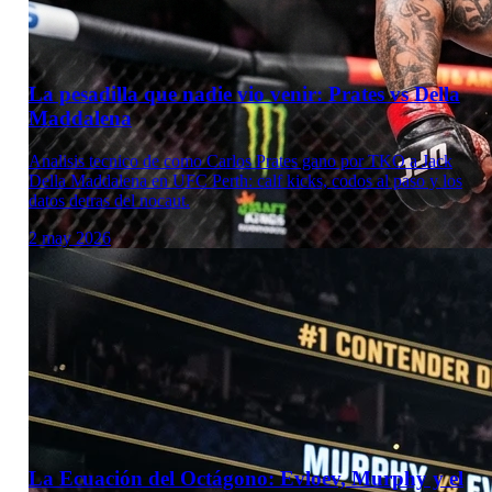
La pesadilla que nadie vio venir: Prates vs Della
Maddalena
Analisis tecnico de como Carlos Prates gano por TKO a Jack
Della Maddalena en UFC Perth: calf kicks, codos al paso y los
datos detras del nocaut.
2 may 2026
Laboratorio Técnico
La Ecuación del Octágono: Evloev, Murphy y el