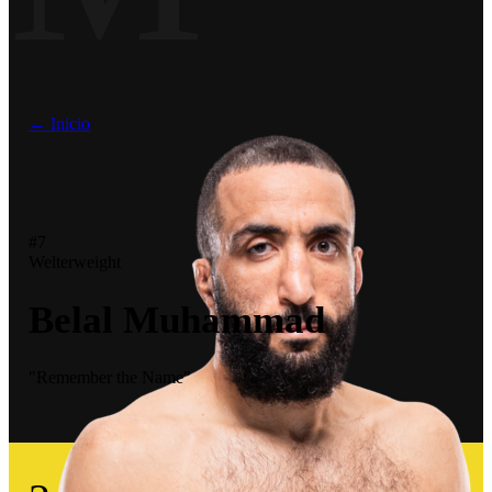
← Inicio
#7
Welterweight
Belal Muhammad
"Remember the Name"