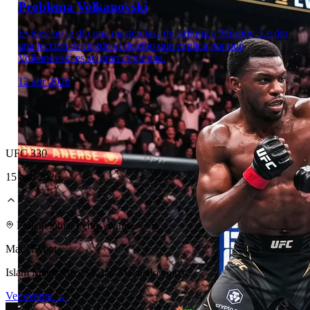
Problema Volkanovski
Evloev no le dio una masterclass de striking a Murphy. Le dio
una lección de miedo al derribo que explica por qué
Volkanovski es su gran criptonita.
12 abr 2026
UFC 330
15 ago 2026
Laboratorio Técnico
Philadelphia, Pennsylvania, U.S.
Main Event
Islam Makhachev vs. Ian Machado Garry
Ver evento →