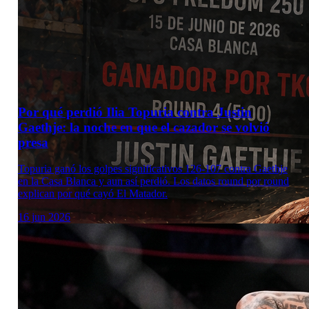
Por qué perdió Ilia Topuria contra Justin
Gaethje: la noche en que el cazador se volvió
presa
Topuria ganó los golpes significativos 126-107 contra Gaethje
en la Casa Blanca y aun así perdió. Los datos round por round
explican por qué cayó El Matador.
16 jun 2026