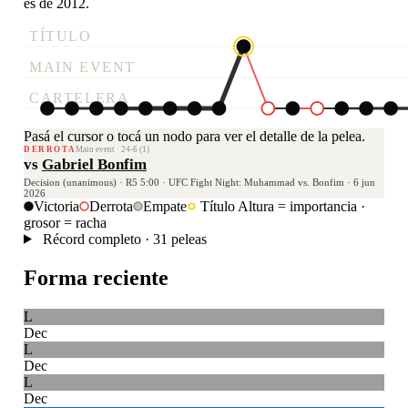
es de 2012.
TÍTULO
MAIN EVENT
CARTELERA
Pasá el cursor o tocá un nodo para ver el detalle de la pelea.
DERROTA
Main event · 24-6 (1)
vs
Gabriel Bonfim
Decision (unanimous) · R5 5:00 · UFC Fight Night: Muhammad vs. Bonfim · 6 jun
2026
Victoria
Derrota
Empate
Título
Altura = importancia ·
grosor = racha
Récord completo · 31 peleas
Forma reciente
L
Dec
L
Dec
L
Dec