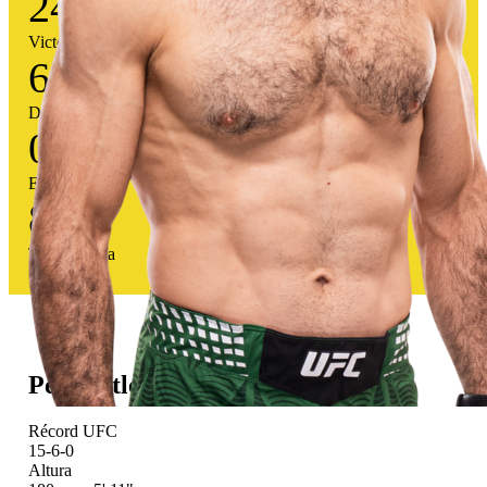
24
Victorias
6
Derrotas
0
Empates
80
%
Tasa victoria
Perfil atlético
Récord UFC
15-6-0
Altura