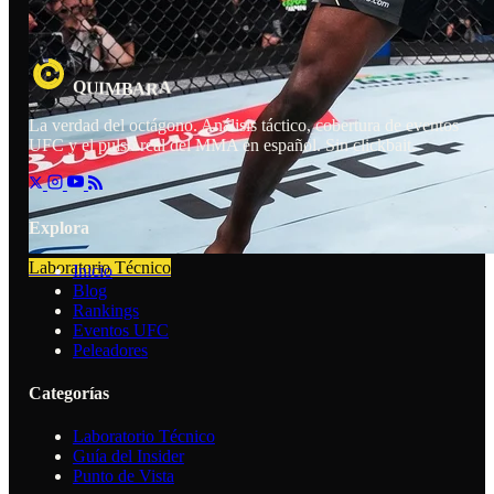
Q
A
B
A
U
I
M
R
La verdad del octágono. Análisis táctico, cobertura de eventos
UFC y el pulso real del MMA en español. Sin clickbait.
Explora
Laboratorio Técnico
Inicio
Blog
Rankings
Eventos UFC
Peleadores
Categorías
Laboratorio Técnico
Guía del Insider
Punto de Vista