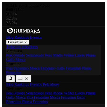
Fight Card
·
3 rounds × 5:00
0:00
/
15:00
R1
0%
R2
0%
R3
0%
Q
A
B
A
U
I
M
R
Blog
Rankings
Eventos
Peleadores
Todos los peleadores
Masculino
Peso Pesado
Semipesado
Peso Medio
Wélter
Ligero
Pluma
Gallo
Mosca
Femenino
Paja Femenino
Mosca Femenino
Gallo Femenino
Pluma
Femenino
Blog
Rankings
Eventos
Peleadores
Divisiones
Peso Pesado
Semipesado
Peso Medio
Wélter
Ligero
Pluma
Gallo
Mosca
Paja Femenino
Mosca Femenino
Gallo
Femenino
Pluma Femenino