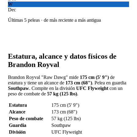
W
Dec
Últimas 5 peleas · de más reciente a más antigua
Estatura, alcance y datos físicos de
Brandon Royval
Brandon Royval "Raw Dawg" mide
175 cm (5' 9")
de
estatura y tiene un alcance de
173 cm (68")
. Pelea en guardia
Southpaw
. Compite en la división
UFC Flyweight
con un
peso de combate de
57 kg (125 lbs)
.
Estatura
175 cm (5' 9")
Alcance
173 cm (68")
Peso de combate
57 kg (125 lbs)
Guardia
Southpaw
División
UFC Flyweight