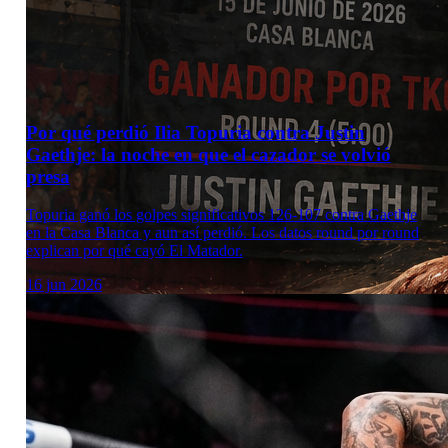
Por qué perdió Ilia Topuria contra Justin
Gaethje: la noche en que el cazador se volvió
presa
Topuria ganó los golpes significativos 126-107 contra Gaethje
en la Casa Blanca y aun así perdió. Los datos round por round
explican por qué cayó El Matador.
16 jun 2026