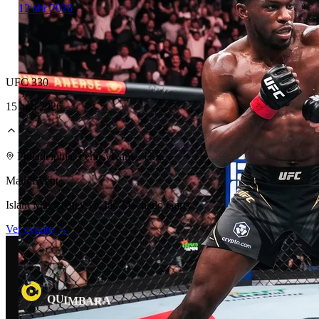
12 abr 2026
UFC 330
15 ago 2026
Laboratorio Técnico
Philadelphia, Pennsylvania, U.S.
Main Event
Islam Makhachev vs. Ian Machado Garry
Ver evento →
U
R
Q
I
A
M
B
A