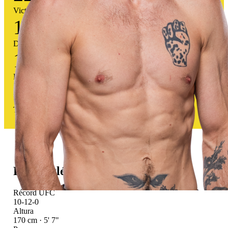
Victorias
14
Derrotas
1
Empates
59
%
Tasa victoria
Perfil atlético
Récord UFC
10-12-0
Altura
170 cm · 5' 7"