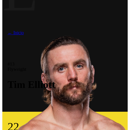
← Inicio
#13
Flyweight
Tim Elliott
22