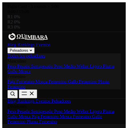
Fight Card
·
3 rounds × 5:00
0:00
/
15:00
R1
0%
R2
0%
R3
0%
U
R
Q
I
A
M
B
A
Blog
Rankings
Eventos
Peleadores
Todos los peleadores
Masculino
Peso Pesado
Semipesado
Peso Medio
Wélter
Ligero
Pluma
Gallo
Mosca
Femenino
Paja Femenino
Mosca Femenino
Gallo Femenino
Pluma
Femenino
Blog
Rankings
Eventos
Peleadores
Divisiones
Peso Pesado
Semipesado
Peso Medio
Wélter
Ligero
Pluma
Gallo
Mosca
Paja Femenino
Mosca Femenino
Gallo
Femenino
Pluma Femenino