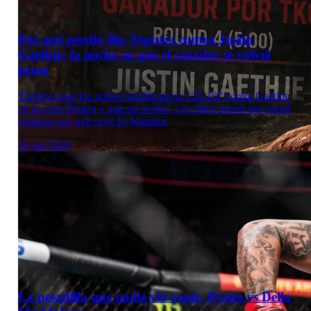
Por qué perdió Ilia Topuria contra Justin
Gaethje: la noche en que el cazador se volvió
presa
Topuria ganó los golpes significativos 126-107 contra Gaethje
en la Casa Blanca y aun así perdió. Los datos round por round
explican por qué cayó El Matador.
16 jun 2026
La pesadilla que nadie vio venir: Prates vs Della