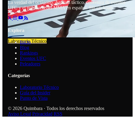
La verdad del octágono. Análisis táctico, cobertura de eventos
UFC y el pulso real del MMA en español. Sin clickbait.
Explora
Laboratorio Técnico
Inicio
Blog
Rankings
Eventos UFC
Peleadores
Categorías
Laboratorio Técnico
Guía del Insider
Punto de Vista
© 2026 Quimbara · Todos los derechos reservados
Aviso Legal
Privacidad
RSS