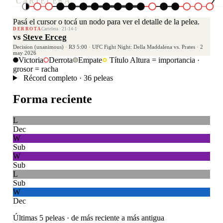
CARTELERA
Pasá el cursor o tocá un nodo para ver el detalle de la pelea.
DERROTA
Cartelera · 21-14-1
vs
Steve Erceg
Decision (unanimous) · R3 5:00 · UFC Fight Night: Della Maddalena vs. Prates · 2
may 2026
Victoria
Derrota
Empate
Título
Altura = importancia ·
grosor = racha
Récord completo · 36 peleas
Forma reciente
L
Dec
W
Sub
W
Sub
L
Sub
W
Dec
Últimas 5 peleas · de más reciente a más antigua