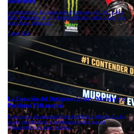
Maddalena
Analisis tecnico de como Carlos Prates gano por TKO a Jack
Della Maddalena en UFC Perth: calf kicks, codos al paso y los
datos detras del nocaut.
2 may 2026
Laboratorio Técnico
La Ecuación del Octágono: Evloev, Murphy y el
Problema Volkanovski
Evloev no le dio una masterclass de striking a Murphy. Le dio
una lección de miedo al derribo que explica por qué
Volkanovski es su gran criptonita.