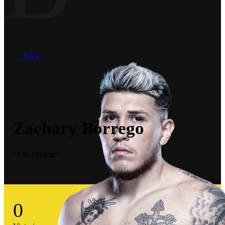
← Inicio
Zachary Borrego
"The Dragon"
0