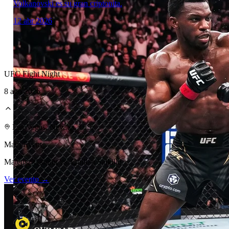
Volkanovski es su gran criptonita.
12 abr 2026
UFC Fight Night
8 ago 2026
Laboratorio Técnico
Las Vegas, Nevada, U.S.
Main Event
Mateusz Gamrot vs. Quillan Salkilld
Ver evento →