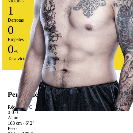
Victorias
1
Derrotas
0
Empates
0
%
Tasa victoria
Perfil atlético
Récord UFC
0-0-0
Altura
188 cm · 6' 2"
Peso