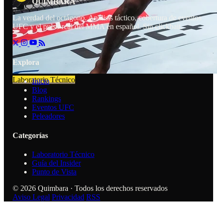
R
Q
I
U
A
M
B
A
La verdad del octágono. Análisis táctico, cobertura de eventos
UFC y el pulso real del MMA en español. Sin clickbait.
Explora
Laboratorio Técnico
Inicio
Blog
Rankings
Eventos UFC
Peleadores
Categorías
Laboratorio Técnico
Guía del Insider
Punto de Vista
© 2026 Quimbara · Todos los derechos reservados
Aviso Legal
Privacidad
RSS