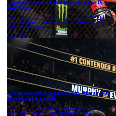
La pesadilla que nadie vio venir: Prates vs Della
Maddalena
Analisis tecnico de como Carlos Prates gano por TKO a Jack
Della Maddalena en UFC Perth: calf kicks, codos al paso y los
datos detras del nocaut.
2 may 2026
Laboratorio Técnico
La Ecuación del Octágono: Evloev, Murphy y el
Problema Volkanovski
Evloev no le dio una masterclass de striking a Murphy. Le dio
una lección de miedo al derribo que explica por qué