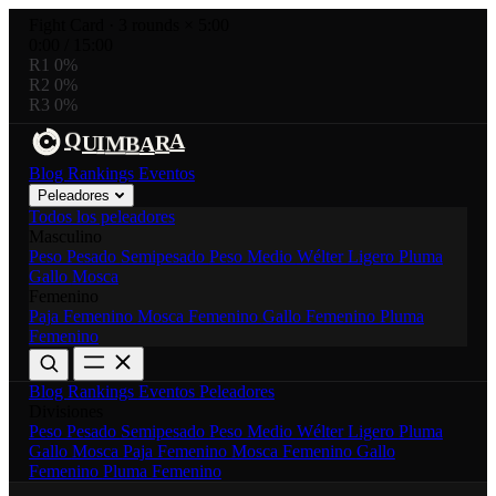
Fight Card
·
3 rounds × 5:00
0:00
/
15:00
R1
0%
R2
0%
R3
0%
Q
A
B
A
R
U
I
M
Blog
Rankings
Eventos
Peleadores
Todos los peleadores
Masculino
Peso Pesado
Semipesado
Peso Medio
Wélter
Ligero
Pluma
Gallo
Mosca
Femenino
Paja Femenino
Mosca Femenino
Gallo Femenino
Pluma
Femenino
Blog
Rankings
Eventos
Peleadores
Divisiones
Peso Pesado
Semipesado
Peso Medio
Wélter
Ligero
Pluma
Gallo
Mosca
Paja Femenino
Mosca Femenino
Gallo
Femenino
Pluma Femenino