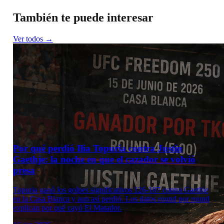
También te puede interesar
Ver todos →
Por qué perdió Ilia Topuria contra Justin
Gaethje: la noche en que el cazador se volvió
presa
Topuria ganó los golpes significativos 126-107 contra Gaethje
en la Casa Blanca y aun así perdió. Los datos round por round
explican por qué cayó El Matador.