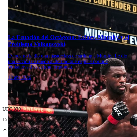
Laboratorio Técnico
La Ecuación del Octágono: Evloev, Murphy y el
Problema Volkanovski
Evloev no le dio una masterclass de striking a Murphy. Le dio
una lección de miedo al derribo que explica por qué
Volkanovski es su gran criptonita.
12 abr 2026
UFC 330
15 ago 2026
Laboratorio Técnico