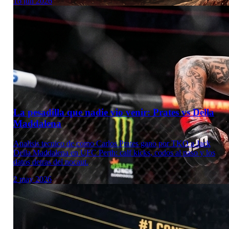
16 jun 2026
La pesadilla que nadie vio venir: Prates vs Della
Maddalena
Analisis tecnico de como Carlos Prates gano por TKO a Jack
Della Maddalena en UFC Perth: calf kicks, codos al paso y los
datos detras del nocaut.
2 may 2026