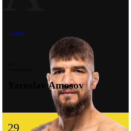
← Inicio
#11
Welterweight
Yaroslav Amosov
29