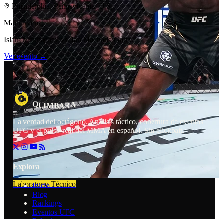
Philadelphia, Pennsylvania, U.S.
Main Event
Islam Makhachev vs. Ian Machado Garry
Ver evento →
Q
A
B
A
R
U
I
M
La verdad del octágono. Análisis táctico, cobertura de eventos
UFC y el pulso real del MMA en español. Sin clickbait.
Explora
Laboratorio Técnico
Inicio
Blog
Rankings
Eventos UFC