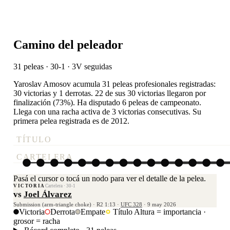
Camino del peleador
31 peleas · 30-1
· 3V seguidas
Yaroslav Amosov acumula 31 peleas profesionales registradas:
30 victorias y 1 derrotas. 22 de sus 30 victorias llegaron por
finalización (73%). Ha disputado 6 peleas de campeonato.
Llega con una racha activa de 3 victorias consecutivas. Su
primera pelea registrada es de 2012.
TÍTULO
CARTELERA
Pasá el cursor o tocá un nodo para ver el detalle de la pelea.
VICTORIA
Cartelera · 30-1
vs
Joel Álvarez
Submission (arm-triangle choke) · R2 1:13 ·
UFC 328
· 9 may 2026
Victoria
Derrota
Empate
Título
Altura = importancia ·
grosor = racha