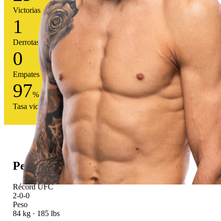
Victorias
1
Derrotas
0
Empates
97
%
Tasa victoria
Perfil atlético
Récord UFC
2-0-0
Peso
84 kg · 185 lbs