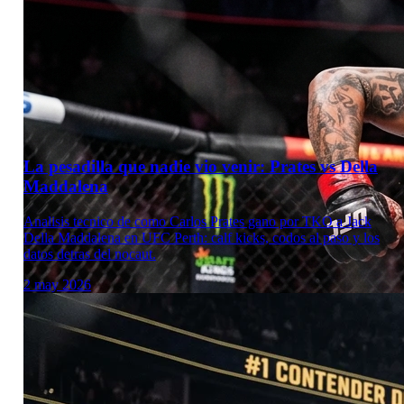
La pesadilla que nadie vio venir: Prates vs Della
Maddalena
Analisis tecnico de como Carlos Prates gano por TKO a Jack
Della Maddalena en UFC Perth: calf kicks, codos al paso y los
datos detras del nocaut.
2 may 2026