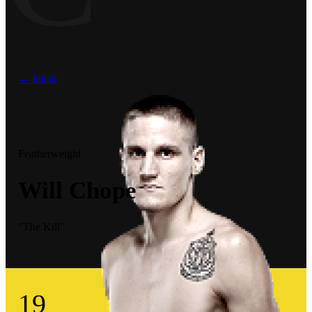
← Inicio
Featherweight
Will Chope
"The Kill"
19