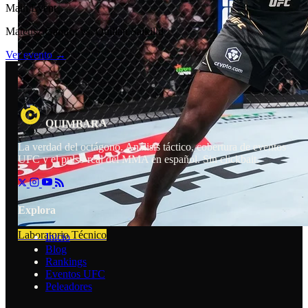
Main Event
Mateusz Gamrot vs. Quillan Salkilld
Ver evento →
A
A
B
M
I
R
U
Q
La verdad del octágono. Análisis táctico, cobertura de eventos
UFC y el pulso real del MMA en español. Sin clickbait.
Explora
Laboratorio Técnico
Inicio
Blog
Rankings
Eventos UFC
Peleadores