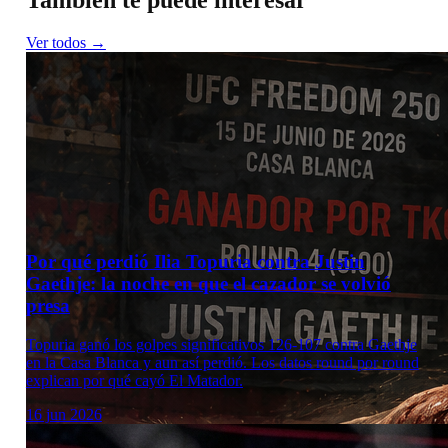
También te puede interesar
Ver todos →
Por qué perdió Ilia Topuria contra Justin
Gaethje: la noche en que el cazador se volvió
presa
Topuria ganó los golpes significativos 126-107 contra Gaethje
en la Casa Blanca y aun así perdió. Los datos round por round
explican por qué cayó El Matador.
16 jun 2026