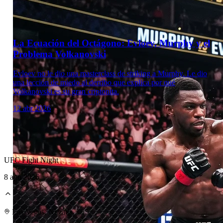
Laboratorio Técnico
La Ecuación del Octágono: Evloev, Murphy y el
Problema Volkanovski
Evloev no le dio una masterclass de striking a Murphy. Le dio
una lección de miedo al derribo que explica por qué
Volkanovski es su gran criptonita.
12 abr 2026
UFC Fight Night
8 ago 2026
Laboratorio Técnico
Las Vegas, Nevada, U.S.