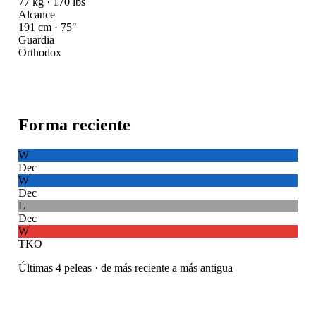
77 kg · 170 lbs
Alcance
191 cm · 75"
Guardia
Orthodox
Forma reciente
W
Dec
W
Dec
L
Dec
W
TKO
Últimas 4 peleas · de más reciente a más antigua