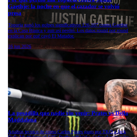
Gaethje: la noche en que el cazador se volvió
presa
Topuria ganó los golpes significativos 126-107 contra Gaethje
en la Casa Blanca y aun así perdió. Los datos round por round
explican por qué cayó El Matador.
16 jun 2026
La pesadilla que nadie vio venir: Prates vs Della
Maddalena
Analisis tecnico de como Carlos Prates gano por TKO a Jack