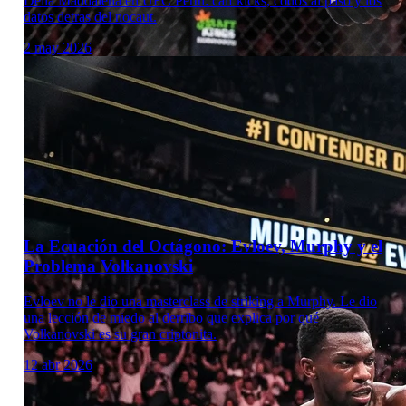
Della Maddalena en UFC Perth: calf kicks, codos al paso y los
datos detras del nocaut.
2 may 2026
Laboratorio Técnico
La Ecuación del Octágono: Evloev, Murphy y el
Problema Volkanovski
Evloev no le dio una masterclass de striking a Murphy. Le dio
una lección de miedo al derribo que explica por qué
Volkanovski es su gran criptonita.
12 abr 2026