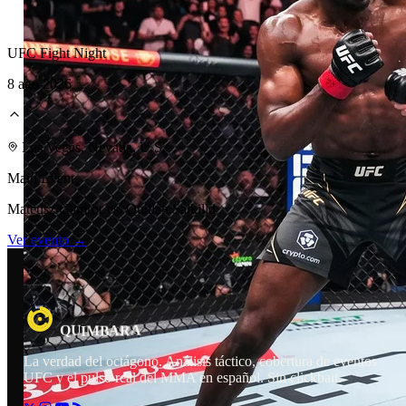
UFC Fight Night
8 ago 2026
Laboratorio Técnico
Las Vegas, Nevada, U.S.
Main Event
Mateusz Gamrot vs. Quillan Salkilld
Ver evento →
R
A
U
A
M
B
I
Q
La verdad del octágono. Análisis táctico, cobertura de eventos
UFC y el pulso real del MMA en español. Sin clickbait.