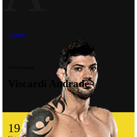
← Inicio
Welterweight
Viscardi Andrade
19