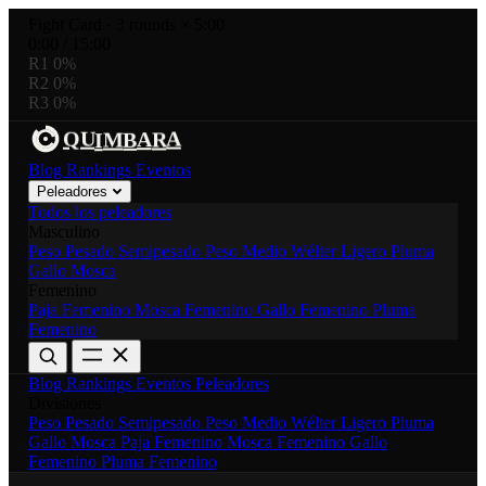
Fight Card
·
3 rounds × 5:00
0:00
/
15:00
R1
0%
R2
0%
R3
0%
R
A
U
A
M
B
I
Q
Blog
Rankings
Eventos
Peleadores
Todos los peleadores
Masculino
Peso Pesado
Semipesado
Peso Medio
Wélter
Ligero
Pluma
Gallo
Mosca
Femenino
Paja Femenino
Mosca Femenino
Gallo Femenino
Pluma
Femenino
Blog
Rankings
Eventos
Peleadores
Divisiones
Peso Pesado
Semipesado
Peso Medio
Wélter
Ligero
Pluma
Gallo
Mosca
Paja Femenino
Mosca Femenino
Gallo
Femenino
Pluma Femenino