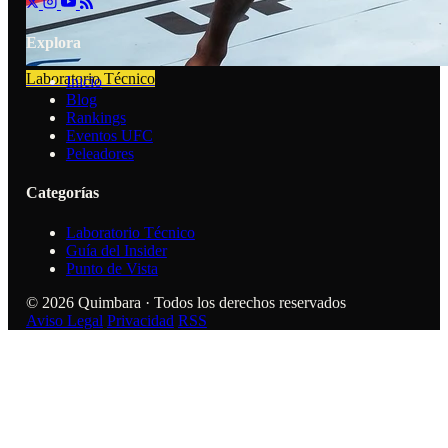
Explora
Laboratorio Técnico
Inicio
Blog
Rankings
Eventos UFC
Peleadores
Categorías
Laboratorio Técnico
Guía del Insider
Punto de Vista
© 2026 Quimbara · Todos los derechos reservados
Aviso Legal
Privacidad
RSS