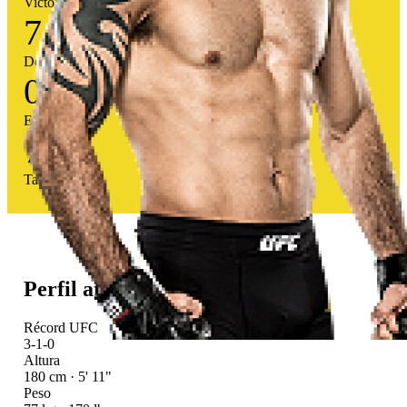
Victorias
7
Derrotas
0
Empates
73
%
Tasa victoria
Perfil atlético
Récord UFC
3-1-0
Altura
180 cm · 5' 11"
Peso