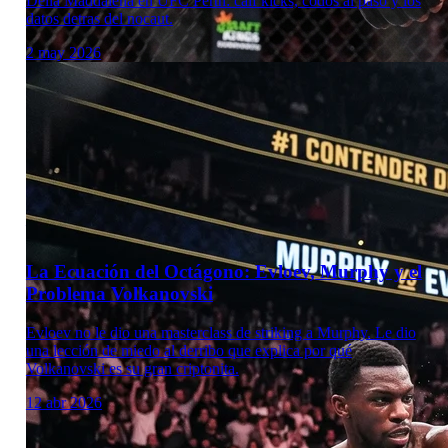
Della Maddalena en UFC Perth: calf kicks, codos al paso y los
datos detras del nocaut.
2 may 2026
Laboratorio Técnico
La Ecuación del Octágono: Evloev, Murphy y el
Problema Volkanovski
Evloev no le dio una masterclass de striking a Murphy. Le dio
una lección de miedo al derribo que explica por qué
Volkanovski es su gran criptonita.
12 abr 2026