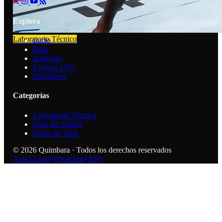
Explora
Laboratorio Técnico
Inicio
Blog
Rankings
Eventos UFC
Peleadores
Categorías
Laboratorio Técnico
Guía del Insider
Punto de Vista
© 2026 Quimbara · Todos los derechos reservados
Aviso Legal
Privacidad
RSS