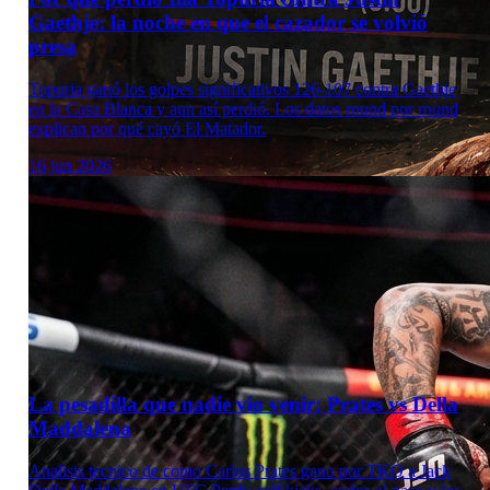
Gaethje: la noche en que el cazador se volvió
presa
Topuria ganó los golpes significativos 126-107 contra Gaethje
en la Casa Blanca y aun así perdió. Los datos round por round
explican por qué cayó El Matador.
16 jun 2026
La pesadilla que nadie vio venir: Prates vs Della
Maddalena
Analisis tecnico de como Carlos Prates gano por TKO a Jack