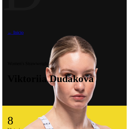
← Inicio
Women's Strawweight
Viktoriia Dudakova
8