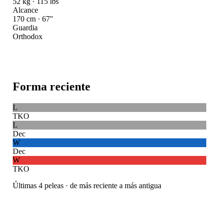
52 kg · 115 lbs
Alcance
170 cm · 67"
Guardia
Orthodox
Forma reciente
L
TKO
L
Dec
W
Dec
W
TKO
Últimas 4 peleas · de más reciente a más antigua