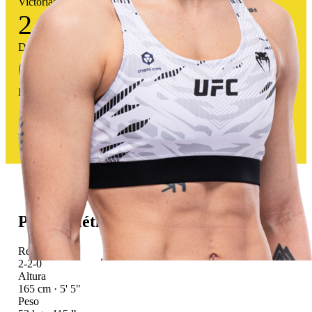
Victorias
2
Derrotas
0
Empates
80
%
Tasa victoria
Perfil atlético
Récord UFC
2-2-0
Altura
165 cm · 5' 5"
Peso