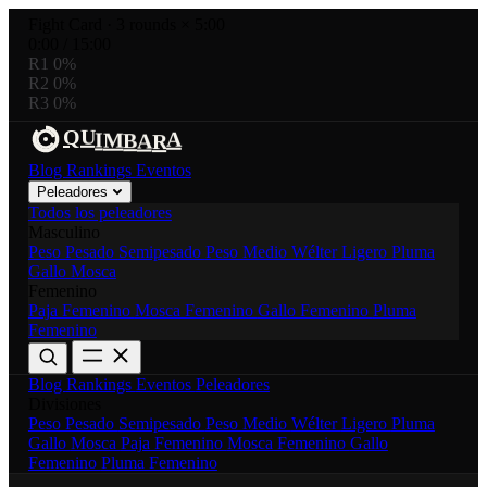
Fight Card
·
3 rounds × 5:00
0:00
/
15:00
R1
0%
R2
0%
R3
0%
U
A
R
A
Q
I
M
B
Blog
Rankings
Eventos
Peleadores
Todos los peleadores
Masculino
Peso Pesado
Semipesado
Peso Medio
Wélter
Ligero
Pluma
Gallo
Mosca
Femenino
Paja Femenino
Mosca Femenino
Gallo Femenino
Pluma
Femenino
Blog
Rankings
Eventos
Peleadores
Divisiones
Peso Pesado
Semipesado
Peso Medio
Wélter
Ligero
Pluma
Gallo
Mosca
Paja Femenino
Mosca Femenino
Gallo
Femenino
Pluma Femenino