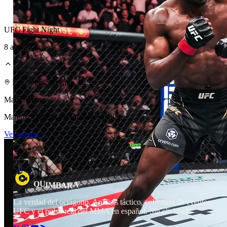
UFC Fight Night
8 ago 2026
Laboratorio Técnico
Las Vegas, Nevada, U.S.
Main Event
Mateusz Gamrot vs. Quillan Salkilld
Ver evento →
U
A
R
A
Q
I
M
B
La verdad del octágono. Análisis táctico, cobertura de eventos
UFC y el pulso real del MMA en español. Sin clickbait.