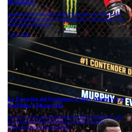
Maddalena
Analisis tecnico de como Carlos Prates gano por TKO a Jack
Della Maddalena en UFC Perth: calf kicks, codos al paso y los
datos detras del nocaut.
2 may 2026
Laboratorio Técnico
La Ecuación del Octágono: Evloev, Murphy y el
Problema Volkanovski
Evloev no le dio una masterclass de striking a Murphy. Le dio
una lección de miedo al derribo que explica por qué
Volkanovski es su gran criptonita.