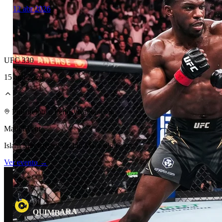
12 abr 2026
UFC 330
15 ago 2026
Laboratorio Técnico
Philadelphia, Pennsylvania, U.S.
Main Event
Islam Makhachev vs. Ian Machado Garry
Ver evento →
A
R
B
M
A
U
Q
I