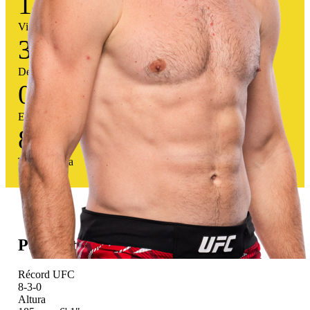
14
Victorias
3
Derrotas
0
Empates
82
%
Tasa victoria
Perfil atlético
Récord UFC
8-3-0
Altura