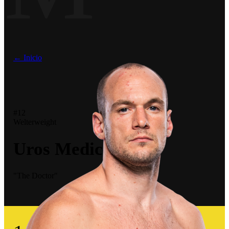
← Inicio
#12
Welterweight
Uros Medic
"The Doctor"