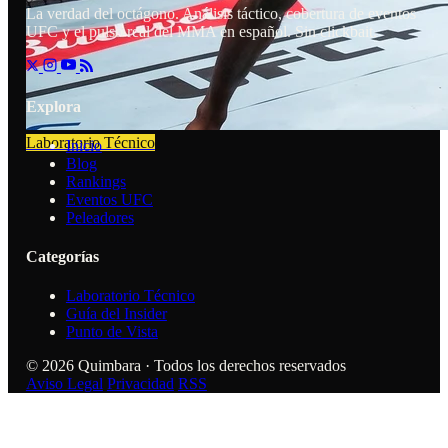
La verdad del octágono. Análisis táctico, cobertura de eventos
UFC y el pulso real del MMA en español. Sin clickbait.
Explora
Laboratorio Técnico
Inicio
Blog
Rankings
Eventos UFC
Peleadores
Categorías
Laboratorio Técnico
Guía del Insider
Punto de Vista
© 2026 Quimbara · Todos los derechos reservados
Aviso Legal
Privacidad
RSS