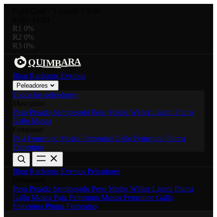
Fight Card
·
3 rounds × 5:00
0:00
/
15:00
R1
0%
R2
0%
R3
0%
A
R
B
M
A
U
Q
I
Blog
Rankings
Eventos
Peleadores
Todos los peleadores
Masculino
Peso Pesado
Semipesado
Peso Medio
Wélter
Ligero
Pluma
Gallo
Mosca
Femenino
Paja Femenino
Mosca Femenino
Gallo Femenino
Pluma
Femenino
Blog
Rankings
Eventos
Peleadores
Divisiones
Peso Pesado
Semipesado
Peso Medio
Wélter
Ligero
Pluma
Gallo
Mosca
Paja Femenino
Mosca Femenino
Gallo
Femenino
Pluma Femenino