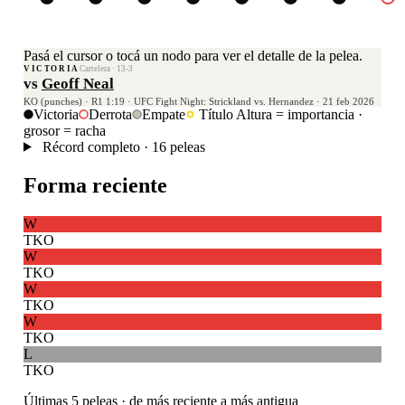
Pasá el cursor o tocá un nodo para ver el detalle de la pelea.
VICTORIA
Cartelera · 13-3
vs
Geoff Neal
KO (punches) · R1 1:19 · UFC Fight Night: Strickland vs. Hernandez · 21 feb 2026
Victoria
Derrota
Empate
Título
Altura = importancia ·
grosor = racha
Récord completo · 16 peleas
Forma reciente
W
TKO
W
TKO
W
TKO
W
TKO
L
TKO
Últimas 5 peleas · de más reciente a más antigua