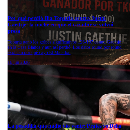
Por qué perdió Ilia Topuria contra Justin
Gaethje: la noche en que el cazador se volvió
presa
Topuria ganó los golpes significativos 126-107 contra Gaethje
en la Casa Blanca y aun así perdió. Los datos round por round
explican por qué cayó El Matador.
16 jun 2026
La pesadilla que nadie vio venir: Prates vs Della