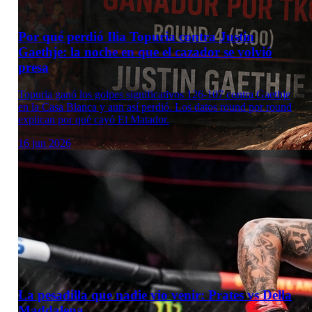
Por qué perdió Ilia Topuria contra Justin
Gaethje: la noche en que el cazador se volvió
presa
Topuria ganó los golpes significativos 126-107 contra Gaethje
en la Casa Blanca y aun así perdió. Los datos round por round
explican por qué cayó El Matador.
16 jun 2026
La pesadilla que nadie vio venir: Prates vs Della
Maddalena