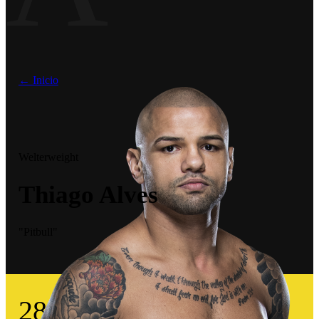
← Inicio
Welterweight
Thiago Alves
"Pitbull"
28