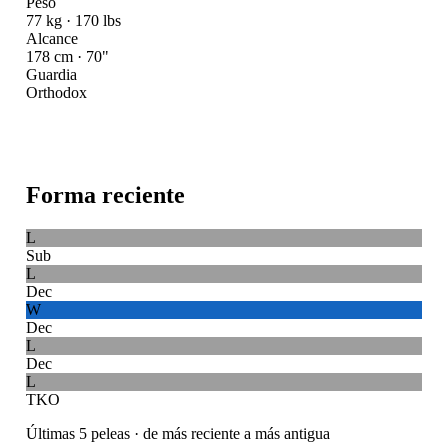
Peso
77 kg · 170 lbs
Alcance
178 cm · 70"
Guardia
Orthodox
Forma reciente
L
Sub
L
Dec
W
Dec
L
Dec
L
TKO
Últimas 5 peleas · de más reciente a más antigua