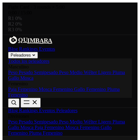
Fight Card
·
3 rounds × 5:00
0:00
/
15:00
R1
0%
R2
0%
R3
0%
U
R
M
B
Q
I
A
A
Blog
Rankings
Eventos
Peleadores
Todos los peleadores
Masculino
Peso Pesado
Semipesado
Peso Medio
Wélter
Ligero
Pluma
Gallo
Mosca
Femenino
Paja Femenino
Mosca Femenino
Gallo Femenino
Pluma
Femenino
Blog
Rankings
Eventos
Peleadores
Divisiones
Peso Pesado
Semipesado
Peso Medio
Wélter
Ligero
Pluma
Gallo
Mosca
Paja Femenino
Mosca Femenino
Gallo
Femenino
Pluma Femenino