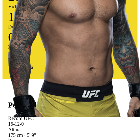
Victorias
15
Derrotas
0
Empates
65
%
Tasa victoria
Perfil atlético
Récord UFC
15-12-0
Altura
175 cm · 5' 9"