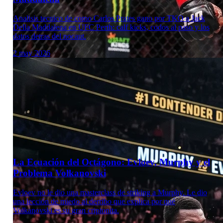
Analisis tecnico de como Carlos Prates gano por TKO a Jack
Della Maddalena en UFC Perth: calf kicks, codos al paso y los
datos detras del nocaut.
2 may 2026
Laboratorio Técnico
La Ecuación del Octágono: Evloev, Murphy y el
Problema Volkanovski
Evloev no le dio una masterclass de striking a Murphy. Le dio
una lección de miedo al derribo que explica por qué
Volkanovski es su gran criptonita.