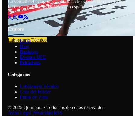
La verdad del octágono. Análisis táctico, cobertura de eventos
UFC y el pulso real del MMA en español. Sin clickbait.
Explora
Laboratorio Técnico
Inicio
Blog
Rankings
Eventos UFC
Peleadores
Categorías
Laboratorio Técnico
Guía del Insider
Punto de Vista
© 2026 Quimbara · Todos los derechos reservados
Aviso Legal
Privacidad
RSS