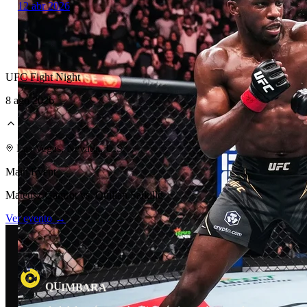
12 abr 2026
UFC Fight Night
8 ago 2026
Laboratorio Técnico
Las Vegas, Nevada, U.S.
Main Event
Mateusz Gamrot vs. Quillan Salkilld
Ver evento →
U
R
M
B
Q
I
A
A