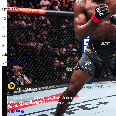
UFC 330
15 ago 2026
Laboratorio Técnico
Philadelphia, Pennsylvania, U.S.
Main Event
Islam Makhachev vs. Ian Machado Garry
Ver evento →
A
A
R
U
I
M
Q
B
La verdad del octágono. Análisis táctico, cobertura de eventos
UFC y el pulso real del MMA en español. Sin clickbait.