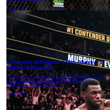
2 may 2026
Laboratorio Técnico
La Ecuación del Octágono: Evloev, Murphy y el
Problema Volkanovski
Evloev no le dio una masterclass de striking a Murphy. Le dio
una lección de miedo al derribo que explica por qué
Volkanovski es su gran criptonita.
12 abr 2026