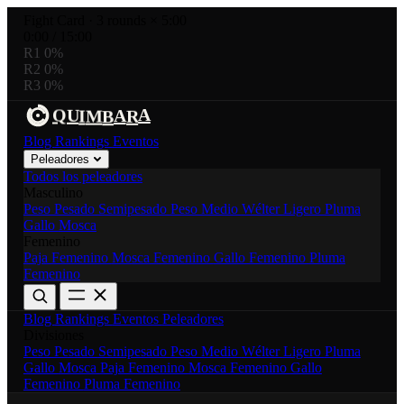
Fight Card
·
3 rounds × 5:00
0:00
/
15:00
R1
0%
R2
0%
R3
0%
A
A
R
U
I
M
Q
B
Blog
Rankings
Eventos
Peleadores
Todos los peleadores
Masculino
Peso Pesado
Semipesado
Peso Medio
Wélter
Ligero
Pluma
Gallo
Mosca
Femenino
Paja Femenino
Mosca Femenino
Gallo Femenino
Pluma
Femenino
Blog
Rankings
Eventos
Peleadores
Divisiones
Peso Pesado
Semipesado
Peso Medio
Wélter
Ligero
Pluma
Gallo
Mosca
Paja Femenino
Mosca Femenino
Gallo
Femenino
Pluma Femenino