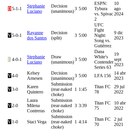
ESPN:
10
Stephanie
Decision
D
5-1-1
3
5:00
Tybura
ago
Luciano
(unanimous)
vs. Spivac
2024
2
UFC
Fight
Rayanne
Decision
9 dic
V
5-0-1
3
5:00
Night:
dos Santos
(split)
2023
Song vs.
Gutiérrez
Dana
19
Stephanie
Draw
White's
E
4-0-1
3
5:00
sept
Luciano
(unanimous)
Contender
2023
Series 63
Kelsey
Decision
14 abr
V
4-0
3
5:00
LFA 156
Arnesen
(unanimous)
2023
Submission
Karen
Titan FC
29 jul
V
3-0
(rear-naked
1
1:45
Quintero
78
2022
choke)
Laura
Submission
Titan FC
10 abr
V
2-0
Milena
(rear-naked
3
3:39
75
2022
Contreras
choke)
Submission
Titan FC
2 jul
V
1-0
Staci Vega
(rear-naked
1
4:14
70
2021
choke)