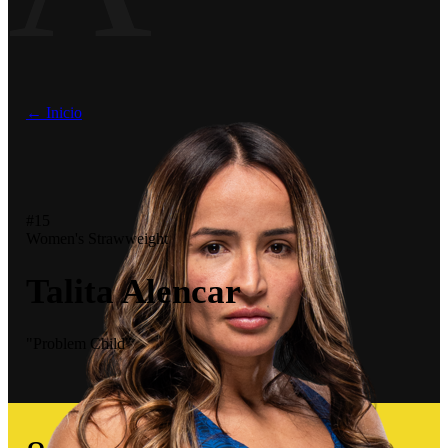
← Inicio
#15
Women's Strawweight
Talita Alencar
"Problem Child"