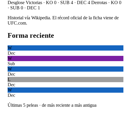
Desglose
Victorias · KO 0 · SUB 4 · DEC 4
Derrotas · KO 0
· SUB 0 · DEC 1
Historial vía Wikipedia. El récord oficial de la ficha viene de
UFC.com.
Forma reciente
W
Dec
W
Sub
W
Dec
L
Dec
W
Dec
Últimas 5 peleas · de más reciente a más antigua