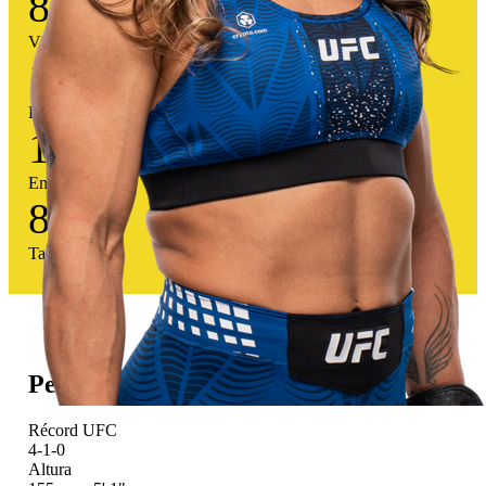
8
Victorias
1
Derrotas
1
Empates
80
%
Tasa victoria
Perfil atlético
Récord UFC
4-1-0
Altura