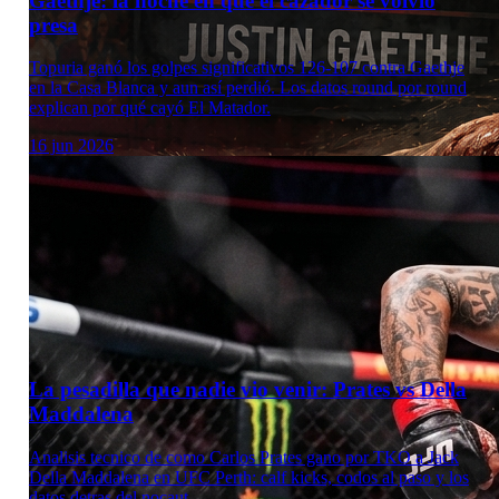
Gaethje: la noche en que el cazador se volvió
presa
Topuria ganó los golpes significativos 126-107 contra Gaethje
en la Casa Blanca y aun así perdió. Los datos round por round
explican por qué cayó El Matador.
16 jun 2026
La pesadilla que nadie vio venir: Prates vs Della
Maddalena
Analisis tecnico de como Carlos Prates gano por TKO a Jack
Della Maddalena en UFC Perth: calf kicks, codos al paso y los
datos detras del nocaut.