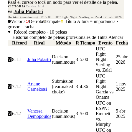
Pasá el cursor o tocá un nodo para ver el detalle de la pelea.
VICTORIA
Cartelera · 8-1-1
vs
Julia Polastri
Decision (unanimous) · R3 5:00 · UFC Fight Night: Sterling vs. Zalal · 25 abr 2026
Victoria
Derrota
Empate
Título
Altura = importancia ·
grosor = racha
Récord completo · 10 peleas
Historial completo de peleas profesionales de Talita Alencar
Récord
Rival
Método
R
Tiempo
Evento
Fecha
UFC
Fight
Decision
25 abr
V
8-1-1
Julia Polastri
3
5:00
Night:
(unanimous)
2026
Sterling
vs. Zalal
UFC
Submission
Fight
Ariane
1 nov
V
7-1-1
(rear-naked
3
4:36
Night:
Carnelossi
2025
choke)
Garcia vs.
Onama
UFC on
ESPN:
Vanessa
Decision
5 abr
V
6-1-1
3
5:00
Emmett
Demopoulos
(unanimous)
2025
vs.
Murphy
UFC on