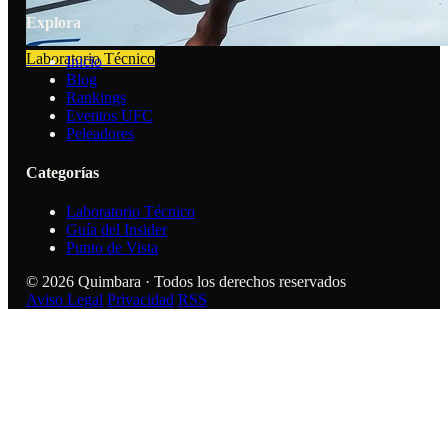
Explora
Laboratorio Técnico
Inicio
Blog
Rankings
Eventos UFC
Peleadores
Categorías
Laboratorio Técnico
Guía del Insider
Punto de Vista
© 2026 Quimbara · Todos los derechos reservados
Aviso Legal
Privacidad
RSS