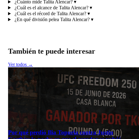
¿Cuánto mide Talita Alencar?
▾
¿Cuál es el alcance de Talita Alencar?
▾
¿Cuál es el récord de Talita Alencar?
▾
¿En qué división pelea Talita Alencar?
▾
También te puede interesar
Ver todos →
Por qué perdió Ilia Topuria contra Justin