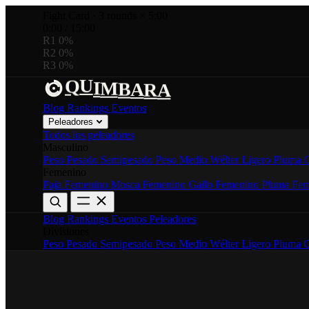
Fight Card
·
3 rounds × 5:00
0:00
/
15:00
R1
0%
R2
0%
R3
0%
U
M
B
Q
I
A
R
A
Blog
Rankings
Eventos
Peleadores
Todos los peleadores
Masculino
Peso Pesado
Semipesado
Peso Medio
Wélter
Ligero
Pluma
G
Femenino
Paja Femenino
Mosca Femenino
Gallo Femenino
Pluma Fem
Blog
Rankings
Eventos
Peleadores
Divisiones
Peso Pesado
Semipesado
Peso Medio
Wélter
Ligero
Pluma
G