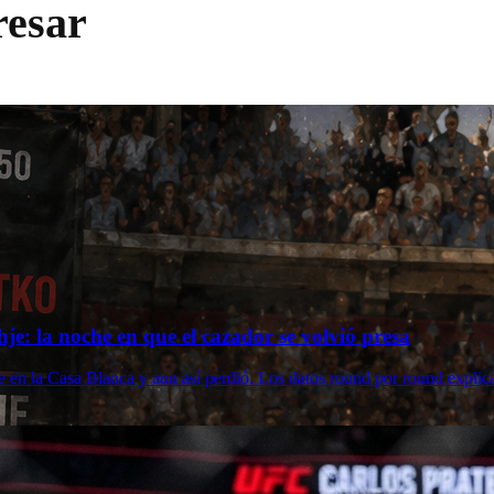
resar
je: la noche en que el cazador se volvió presa
e en la Casa Blanca y aun así perdió. Los datos round por round expli