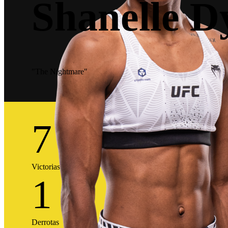
Shanelle D
"The Nightmare"
7
Victorias
1
Derrotas