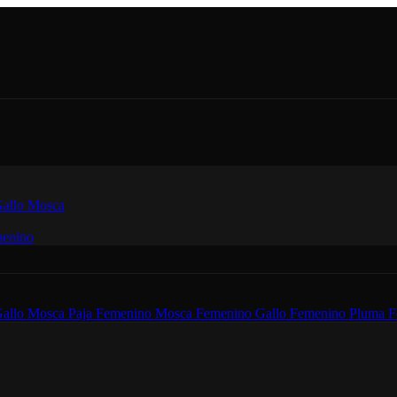
allo
Mosca
enino
allo
Mosca
Paja Femenino
Mosca Femenino
Gallo Femenino
Pluma F