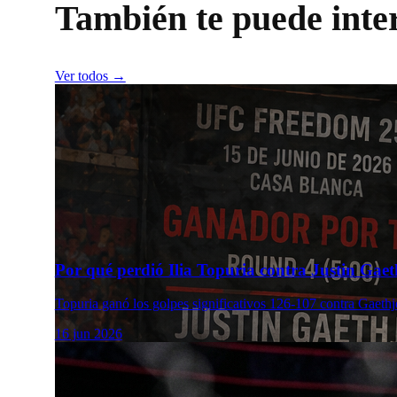
También te puede inte
Ver todos →
Por qué perdió Ilia Topuria contra Justin Gaeth
Topuria ganó los golpes significativos 126-107 contra Gaethj
16 jun 2026