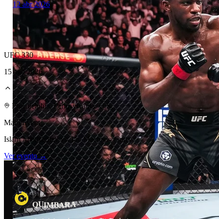
12 abr 2026
UFC 330
15 ago 2026
Laboratorio Técnico
Philadelphia, Pennsylvania, U.S.
Main Event
Islam Makhachev vs. Ian Machado Garry
Ver evento →
U
R
A
Q
B
I
M
A