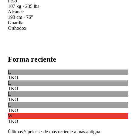
Peso
107 kg · 235 lbs
Alcance
193 cm · 76"
Guardia
Orthodox
Forma reciente
L
TKO
L
TKO
L
TKO
L
TKO
W
TKO
Últimas 5 peleas · de más reciente a más antigua