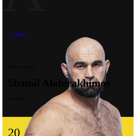
← Inicio
Heavyweight
Shamil Abdurakhimov
"Abrek"
20