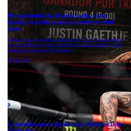
Por qué perdió Ilia Topuria contra Justin
Gaethje: la noche en que el cazador se volvió
presa
Topuria ganó los golpes significativos 126-107 contra Gaethje
en la Casa Blanca y aun así perdió. Los datos round por round
explican por qué cayó El Matador.
16 jun 2026
La pesadilla que nadie vio venir: Prates vs Della
Maddalena