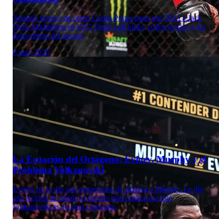
Analisis tecnico de como Carlos Prates gano por TKO a Jack
Della Maddalena en UFC Perth: calf kicks, codos al paso y los
datos detras del nocaut.
2 may 2026
Laboratorio Técnico
La Ecuación del Octágono: Evloev, Murphy y el
Problema Volkanovski
Evloev no le dio una masterclass de striking a Murphy. Le dio
una lección de miedo al derribo que explica por qué
Volkanovski es su gran criptonita.