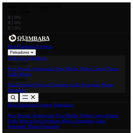
Fight Card
·
3 rounds × 5:00
0:00
/
15:00
R1
0%
R2
0%
R3
0%
U
R
A
Q
B
I
M
A
Blog
Rankings
Eventos
Peleadores
Todos los peleadores
Masculino
Peso Pesado
Semipesado
Peso Medio
Wélter
Ligero
Pluma
Gallo
Mosca
Femenino
Paja Femenino
Mosca Femenino
Gallo Femenino
Pluma
Femenino
Blog
Rankings
Eventos
Peleadores
Divisiones
Peso Pesado
Semipesado
Peso Medio
Wélter
Ligero
Pluma
Gallo
Mosca
Paja Femenino
Mosca Femenino
Gallo
Femenino
Pluma Femenino