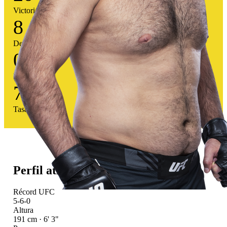
Victorias
8
Derrotas
0
Empates
71
%
Tasa victoria
Perfil atlético
Récord UFC
5-6-0
Altura
191 cm · 6' 3"