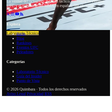
La verdad del octágono. Análisis táctico, cobertura de eventos
UFC y el pulso real del MMA en español. Sin clickbait.
Explora
Laboratorio Técnico
Inicio
Blog
Rankings
Eventos UFC
Peleadores
Categorías
Laboratorio Técnico
Guía del Insider
Punto de Vista
© 2026 Quimbara · Todos los derechos reservados
Aviso Legal
Privacidad
RSS