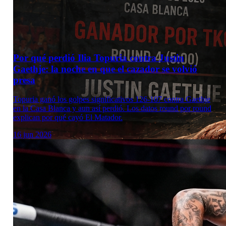
Por qué perdió Ilia Topuria contra Justin
Gaethje: la noche en que el cazador se volvió
presa
Topuria ganó los golpes significativos 126-107 contra Gaethje
en la Casa Blanca y aun así perdió. Los datos round por round
explican por qué cayó El Matador.
16 jun 2026