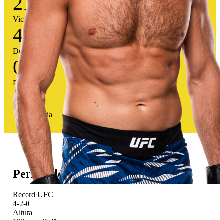
21
Victorias
4
Derrotas
0
Empates
84
%
Tasa victoria
Perfil atlético
Récord UFC
4-2-0
Altura