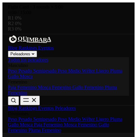
Fight Card
·
3 rounds × 5:00
0:00
/
15:00
R1
0%
R2
0%
R3
0%
U
A
R
Q
I
B
M
A
Blog
Rankings
Eventos
Peleadores
Todos los peleadores
Masculino
Peso Pesado
Semipesado
Peso Medio
Wélter
Ligero
Pluma
Gallo
Mosca
Femenino
Paja Femenino
Mosca Femenino
Gallo Femenino
Pluma
Femenino
Blog
Rankings
Eventos
Peleadores
Divisiones
Peso Pesado
Semipesado
Peso Medio
Wélter
Ligero
Pluma
Gallo
Mosca
Paja Femenino
Mosca Femenino
Gallo
Femenino
Pluma Femenino