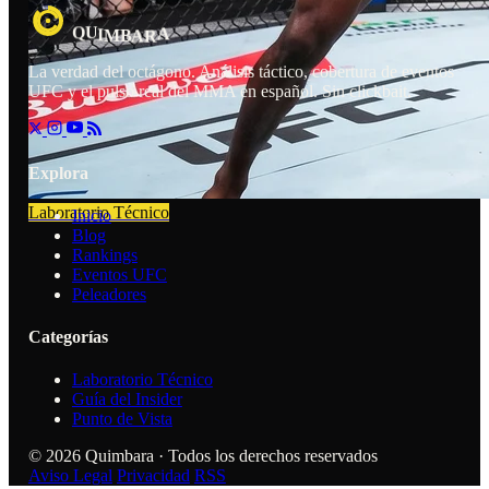
U
A
R
Q
I
B
M
A
La verdad del octágono. Análisis táctico, cobertura de eventos
UFC y el pulso real del MMA en español. Sin clickbait.
Explora
Laboratorio Técnico
Inicio
Blog
Rankings
Eventos UFC
Peleadores
Categorías
Laboratorio Técnico
Guía del Insider
Punto de Vista
© 2026 Quimbara · Todos los derechos reservados
Aviso Legal
Privacidad
RSS