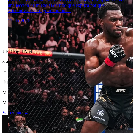
una lección de miedo al derribo que explica por qué
Volkanovski es su gran criptonita.
12 abr 2026
UFC Fight Night
8 ago 2026
Laboratorio Técnico
Las Vegas, Nevada, U.S.
Main Event
Mateusz Gamrot vs. Quillan Salkilld
Ver evento →