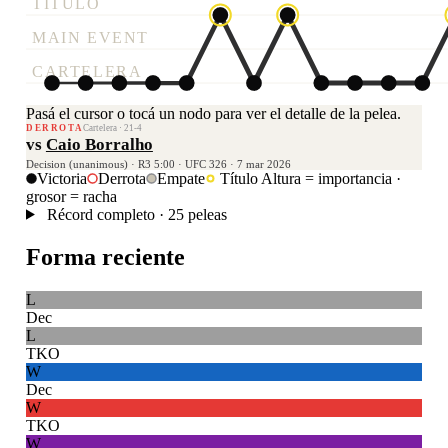
TÍTULO
MAIN EVENT
CARTELERA
Pasá el cursor o tocá un nodo para ver el detalle de la pelea.
DERROTA
Cartelera · 21-4
vs
Caio Borralho
Decision (unanimous) · R3 5:00 · UFC 326 · 7 mar 2026
Victoria
Derrota
Empate
Título
Altura = importancia ·
grosor = racha
Récord completo · 25 peleas
Forma reciente
L
Dec
L
TKO
W
Dec
W
TKO
W