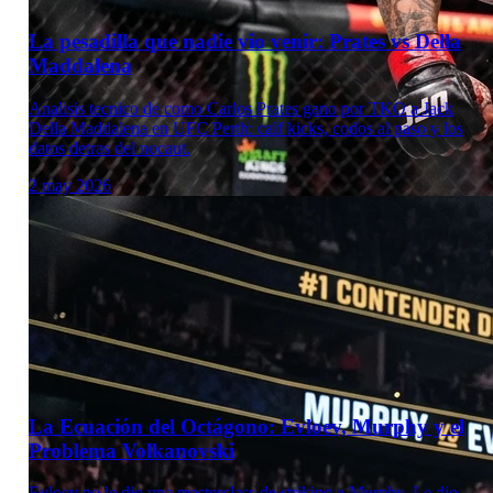
La pesadilla que nadie vio venir: Prates vs Della
Maddalena
Analisis tecnico de como Carlos Prates gano por TKO a Jack
Della Maddalena en UFC Perth: calf kicks, codos al paso y los
datos detras del nocaut.
2 may 2026
Laboratorio Técnico
La Ecuación del Octágono: Evloev, Murphy y el
Problema Volkanovski
Evloev no le dio una masterclass de striking a Murphy. Le dio