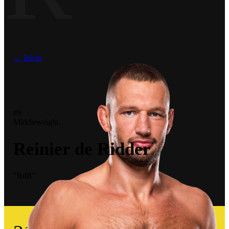
← Inicio
#9
Middleweight
Reinier de Ridder
"RdR"