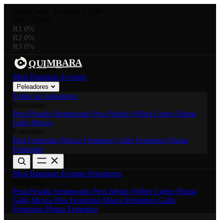
Fight Card
·
3 rounds × 5:00
0:00
/
15:00
R1
0%
R2
0%
R3
0%
R
A
M
B
I
A
U
Q
Blog
Rankings
Eventos
Peleadores
Todos los peleadores
Masculino
Peso Pesado
Semipesado
Peso Medio
Wélter
Ligero
Pluma
Gallo
Mosca
Femenino
Paja Femenino
Mosca Femenino
Gallo Femenino
Pluma
Femenino
Blog
Rankings
Eventos
Peleadores
Divisiones
Peso Pesado
Semipesado
Peso Medio
Wélter
Ligero
Pluma
Gallo
Mosca
Paja Femenino
Mosca Femenino
Gallo
Femenino
Pluma Femenino