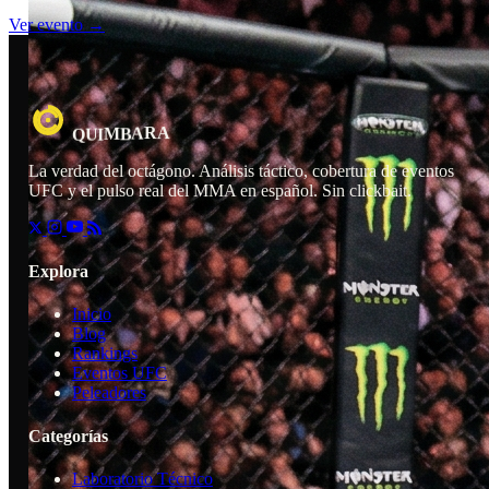
Ver evento →
R
A
M
B
I
A
U
Q
La verdad del octágono. Análisis táctico, cobertura de eventos
UFC y el pulso real del MMA en español. Sin clickbait.
Explora
Inicio
Blog
Rankings
Eventos UFC
Peleadores
Categorías
Laboratorio Técnico