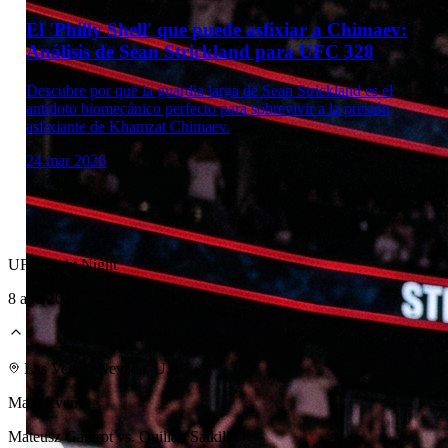
El 'Philly Shell' que puede asfixiar a Chimaev:
Análisis de Sean Strickland para UFC 328
Descubre por qué la guardia larga de Sean Strickland es el
antídoto biomecánico perfecto para sobrevivir a la presión
asfixiante de Khamzat Chimaev.
24 mar 2026
UFC Fight Night
8 ago 2026
Las Vegas, Nevada, U.S.
Main Event
Mateusz Gamrot vs. Quillan Salkilld