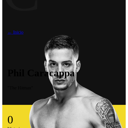
← Inicio
Phil Caracappa
"The Hitman"
0