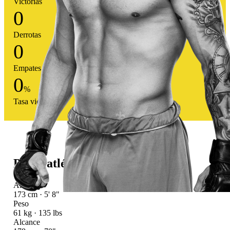
Victorias
0
Derrotas
0
Empates
0
%
Tasa victoria
Perfil atlético
Altura
173 cm · 5' 8"
Peso
61 kg · 135 lbs
Alcance