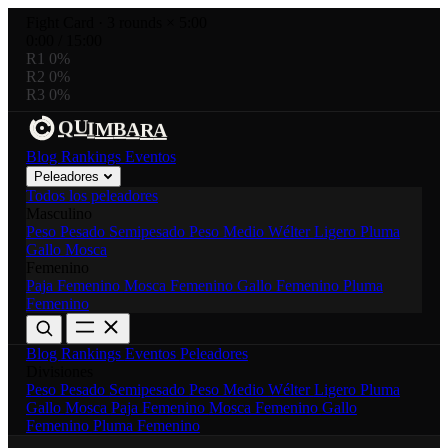
Fight Card
·
3 rounds × 5:00
0:00
/
15:00
R1
0%
R2
0%
R3
0%
U
Q
R
I
B
M
A
A
Blog
Rankings
Eventos
Peleadores
Todos los peleadores
Masculino
Peso Pesado
Semipesado
Peso Medio
Wélter
Ligero
Pluma
Gallo
Mosca
Femenino
Paja Femenino
Mosca Femenino
Gallo Femenino
Pluma
Femenino
Blog
Rankings
Eventos
Peleadores
Divisiones
Peso Pesado
Semipesado
Peso Medio
Wélter
Ligero
Pluma
Gallo
Mosca
Paja Femenino
Mosca Femenino
Gallo
Femenino
Pluma Femenino