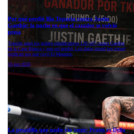
Por qué perdió Ilia Topuria contra Justin
Gaethje: la noche en que el cazador se volvió
presa
Topuria ganó los golpes significativos 126-107 contra Gaethje
en la Casa Blanca y aun así perdió. Los datos round por round
explican por qué cayó El Matador.
16 jun 2026
La pesadilla que nadie vio venir: Prates vs Della