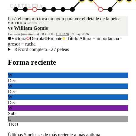
CARTELERA
Pasá el cursor o tocá un nodo para ver el detalle de la pelea.
VICTORIA
Cartelera · 22-5
vs
William Gomis
Decision (unanimous) · R3 5:00 ·
UFC 328
· 9 may 2026
Victoria
Derrota
Empate
Título
Altura = importancia ·
grosor = racha
Récord completo · 27 peleas
Forma reciente
W
Dec
W
Dec
W
Dec
W
Sub
L
TKO
Últimas 5 peleas · de más reciente a más antigua