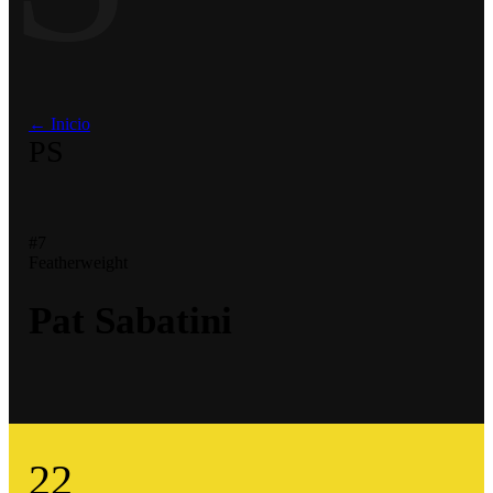
← Inicio
PS
#7
Featherweight
Pat Sabatini
22