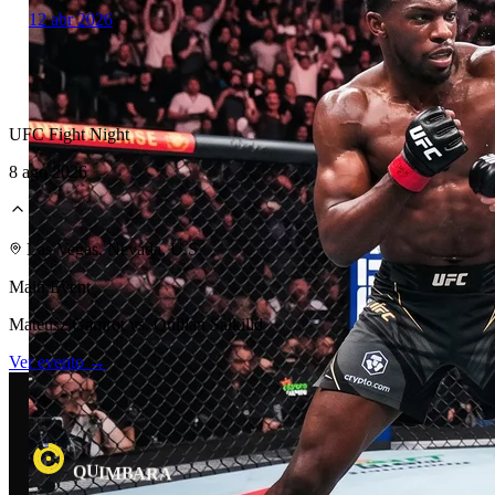
12 abr 2026
UFC Fight Night
8 ago 2026
Laboratorio Técnico
Las Vegas, Nevada, U.S.
Main Event
Mateusz Gamrot vs. Quillan Salkilld
Ver evento →
U
Q
R
I
B
M
A
A