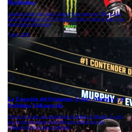
Maddalena
Analisis tecnico de como Carlos Prates gano por TKO a Jack
Della Maddalena en UFC Perth: calf kicks, codos al paso y los
datos detras del nocaut.
2 may 2026
Laboratorio Técnico
La Ecuación del Octágono: Evloev, Murphy y el
Problema Volkanovski
Evloev no le dio una masterclass de striking a Murphy. Le dio
una lección de miedo al derribo que explica por qué
Volkanovski es su gran criptonita.