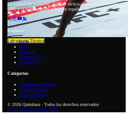
La verdad del octágono. Análisis táctico, cobertura de eventos
UFC y el pulso real del MMA en español. Sin clickbait.
Explora
Laboratorio Técnico
Inicio
Blog
Rankings
Eventos UFC
Peleadores
Categorías
Laboratorio Técnico
Guía del Insider
Punto de Vista
© 2026 Quimbara · Todos los derechos reservados
Aviso Legal
Privacidad
RSS