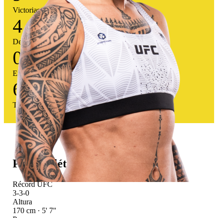
Victorias
4
Derrotas
0
Empates
69
%
Tasa victoria
Perfil atlético
Récord UFC
3-3-0
Altura
170 cm · 5' 7"