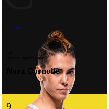
← Inicio
#13
Women's Bantamweight
Nora Cornolle
9