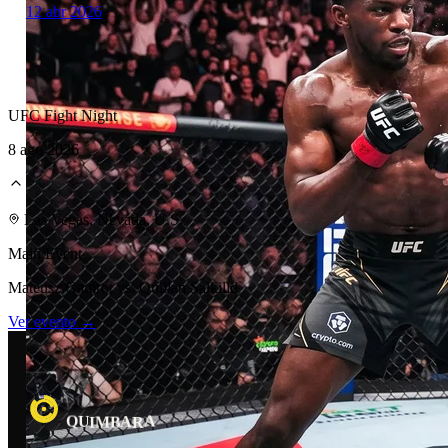
12 abr 2026
UFC Fight Night
8 ago 2026
Laboratorio Técnico
Las Vegas, Nevada, U.S.
Main Event
Mateusz Gamrot vs. Quillan Salkilld
Ver evento →
R
A
B
A
U
M
I
Q