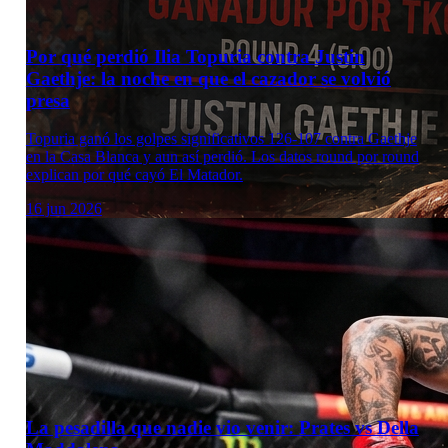
Por qué perdió Ilia Topuria contra Justin
Gaethje: la noche en que el cazador se volvió
presa
Topuria ganó los golpes significativos 126-107 contra Gaethje
en la Casa Blanca y aun así perdió. Los datos round por round
explican por qué cayó El Matador.
16 jun 2026
La pesadilla que nadie vio venir: Prates vs Della