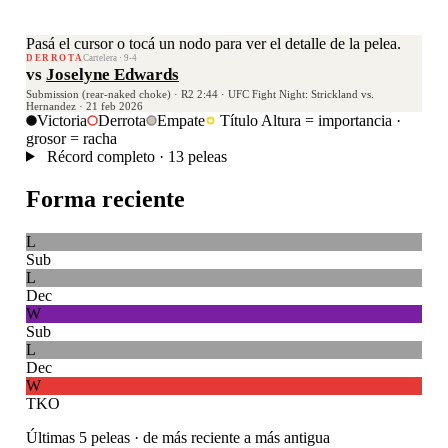
Pasá el cursor o tocá un nodo para ver el detalle de la pelea.
DERROTA
Cartelera · 9-4
vs
Joselyne Edwards
Submission (rear-naked choke) · R2 2:44 · UFC Fight Night: Strickland vs.
Hernandez · 21 feb 2026
Victoria
Derrota
Empate
Título
Altura = importancia ·
grosor = racha
Récord completo · 13 peleas
Forma reciente
L
Sub
L
Dec
W
Sub
L
Dec
W
TKO
Últimas 5 peleas · de más reciente a más antigua