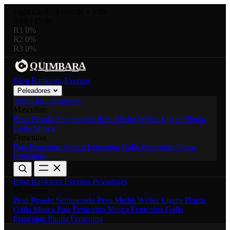
Fight Card
·
3 rounds × 5:00
0:00
/
15:00
R1
0%
R2
0%
R3
0%
R
A
B
A
U
M
I
Q
Blog
Rankings
Eventos
Peleadores
Todos los peleadores
Masculino
Peso Pesado
Semipesado
Peso Medio
Wélter
Ligero
Pluma
Gallo
Mosca
Femenino
Paja Femenino
Mosca Femenino
Gallo Femenino
Pluma
Femenino
Blog
Rankings
Eventos
Peleadores
Divisiones
Peso Pesado
Semipesado
Peso Medio
Wélter
Ligero
Pluma
Gallo
Mosca
Paja Femenino
Mosca Femenino
Gallo
Femenino
Pluma Femenino