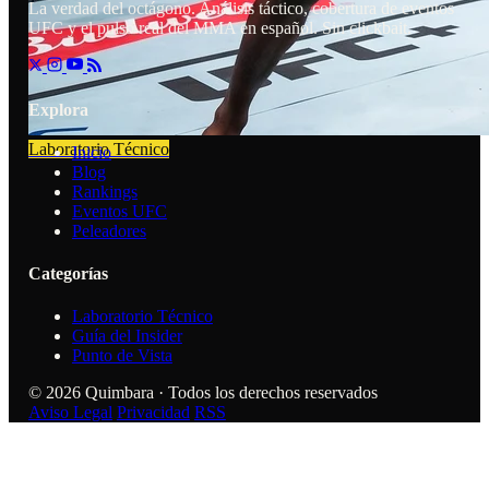
La verdad del octágono. Análisis táctico, cobertura de eventos
UFC y el pulso real del MMA en español. Sin clickbait.
Explora
Laboratorio Técnico
Inicio
Blog
Rankings
Eventos UFC
Peleadores
Categorías
Laboratorio Técnico
Guía del Insider
Punto de Vista
© 2026 Quimbara · Todos los derechos reservados
Aviso Legal
Privacidad
RSS