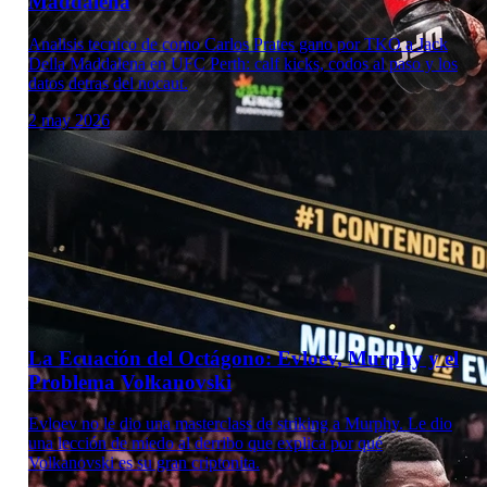
Maddalena
Analisis tecnico de como Carlos Prates gano por TKO a Jack
Della Maddalena en UFC Perth: calf kicks, codos al paso y los
datos detras del nocaut.
2 may 2026
Laboratorio Técnico
La Ecuación del Octágono: Evloev, Murphy y el
Problema Volkanovski
Evloev no le dio una masterclass de striking a Murphy. Le dio
una lección de miedo al derribo que explica por qué
Volkanovski es su gran criptonita.