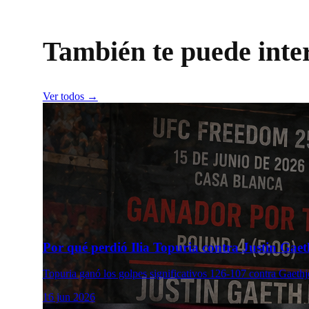
También te puede inte
Ver todos →
Por qué perdió Ilia Topuria contra Justin Gaeth
Topuria ganó los golpes significativos 126-107 contra Gaethj
16 jun 2026