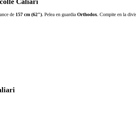
colle Caliari
cance de
157 cm (62")
. Pelea en guardia
Orthodox
. Compite en la div
liari