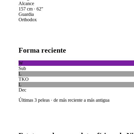
Alcance
157 cm · 62"
Guardia
Orthodox
Forma reciente
W
Sub
L
TKO
L
Dec
Últimas 3 peleas · de más reciente a más antigua