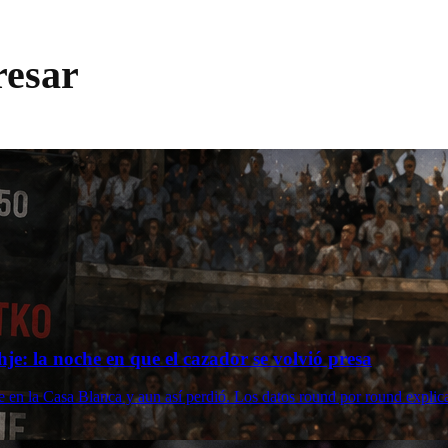
resar
je: la noche en que el cazador se volvió presa
e en la Casa Blanca y aun así perdió. Los datos round por round expli