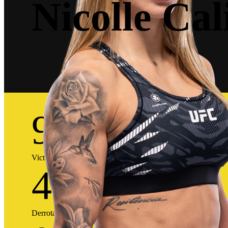
Nicolle Cal
9
Victorias
4
Derrotas