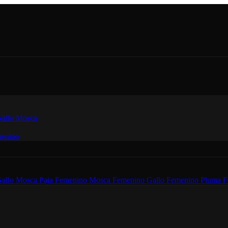
allo
Mosca
enino
allo
Mosca
Paja Femenino
Mosca Femenino
Gallo Femenino
Pluma F