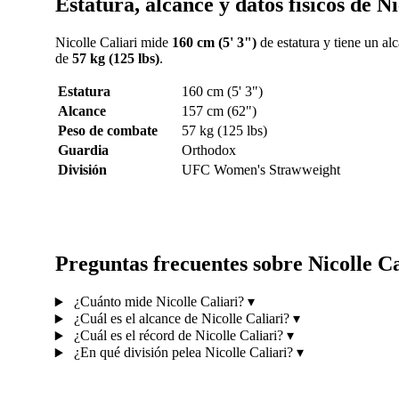
Estatura, alcance y datos físicos de Ni
Nicolle Caliari mide
160 cm (5' 3")
de estatura y tiene un al
de
57 kg (125 lbs)
.
Estatura
160 cm (5' 3")
Alcance
157 cm (62")
Peso de combate
57 kg (125 lbs)
Guardia
Orthodox
División
UFC Women's Strawweight
Preguntas frecuentes sobre Nicolle Ca
¿Cuánto mide Nicolle Caliari?
▾
¿Cuál es el alcance de Nicolle Caliari?
▾
¿Cuál es el récord de Nicolle Caliari?
▾
¿En qué división pelea Nicolle Caliari?
▾