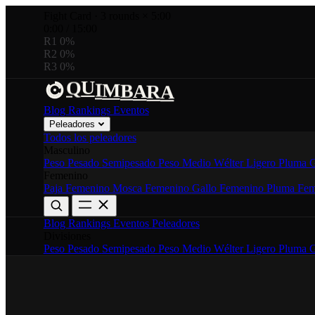
Fight Card
·
3 rounds × 5:00
0:00
/
15:00
R1
0%
R2
0%
R3
0%
U
B
Q
M
I
A
R
A
Blog
Rankings
Eventos
Peleadores
Todos los peleadores
Masculino
Peso Pesado
Semipesado
Peso Medio
Wélter
Ligero
Pluma
G
Femenino
Paja Femenino
Mosca Femenino
Gallo Femenino
Pluma Fem
Blog
Rankings
Eventos
Peleadores
Divisiones
Peso Pesado
Semipesado
Peso Medio
Wélter
Ligero
Pluma
G