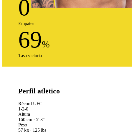
0
Empates
69
%
Tasa victoria
Perfil atlético
Récord UFC
1-2-0
Altura
160 cm · 5' 3"
Peso
57 kg · 125 lbs