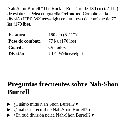
Nah-Shon Burrell "The Rock n Rolla" mide
180 cm (5' 11")
de estatura . Pelea en guardia
Orthodox
. Compite en la
división
UFC Welterweight
con un peso de combate de
77
kg (170 lbs)
.
Estatura
180 cm (5' 11")
Peso de combate
77 kg (170 lbs)
Guardia
Orthodox
División
UFC Welterweight
Preguntas frecuentes sobre Nah-Shon
Burrell
¿Cuánto mide Nah-Shon Burrell?
▾
¿Cuál es el récord de Nah-Shon Burrell?
▾
¿En qué división pelea Nah-Shon Burrell?
▾