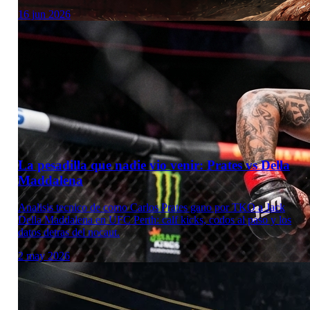
16 jun 2026
La pesadilla que nadie vio venir: Prates vs Della
Maddalena
Analisis tecnico de como Carlos Prates gano por TKO a Jack
Della Maddalena en UFC Perth: calf kicks, codos al paso y los
datos detras del nocaut.
2 may 2026