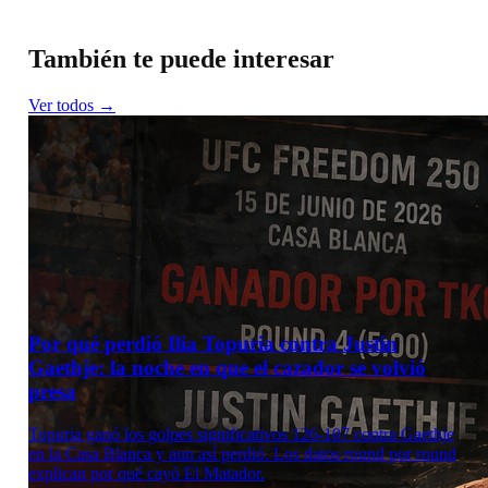
También te puede interesar
Ver todos →
Por qué perdió Ilia Topuria contra Justin
Gaethje: la noche en que el cazador se volvió
presa
Topuria ganó los golpes significativos 126-107 contra Gaethje
en la Casa Blanca y aun así perdió. Los datos round por round
explican por qué cayó El Matador.