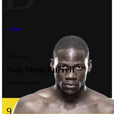
← Inicio
Welterweight
Nah-Shon Burrell
"The Rock n Rolla"
9