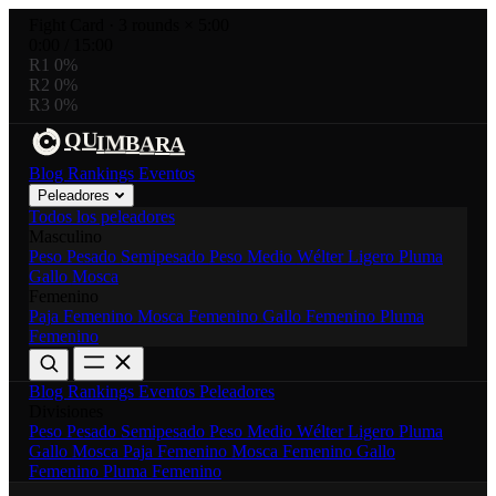
Fight Card
·
3 rounds × 5:00
0:00
/
15:00
R1
0%
R2
0%
R3
0%
U
R
Q
M
I
B
A
A
Blog
Rankings
Eventos
Peleadores
Todos los peleadores
Masculino
Peso Pesado
Semipesado
Peso Medio
Wélter
Ligero
Pluma
Gallo
Mosca
Femenino
Paja Femenino
Mosca Femenino
Gallo Femenino
Pluma
Femenino
Blog
Rankings
Eventos
Peleadores
Divisiones
Peso Pesado
Semipesado
Peso Medio
Wélter
Ligero
Pluma
Gallo
Mosca
Paja Femenino
Mosca Femenino
Gallo
Femenino
Pluma Femenino