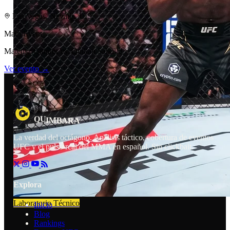
Las Vegas, Nevada, U.S.
Main Event
Mateusz Gamrot vs. Quillan Salkilld
Ver evento →
U
R
Q
M
I
B
A
A
La verdad del octágono. Análisis táctico, cobertura de eventos
UFC y el pulso real del MMA en español. Sin clickbait.
Explora
Laboratorio Técnico
Inicio
Blog
Rankings