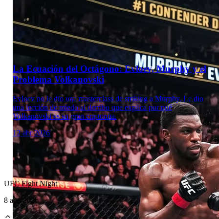
Laboratorio Técnico
La Ecuación del Octágono: Evloev, Murphy y el
Problema Volkanovski
Evloev no le dio una masterclass de striking a Murphy. Le dio
una lección de miedo al derribo que explica por qué
Volkanovski es su gran criptonita.
12 abr 2026
UFC Fight Night
8 ago 2026
Laboratorio Técnico