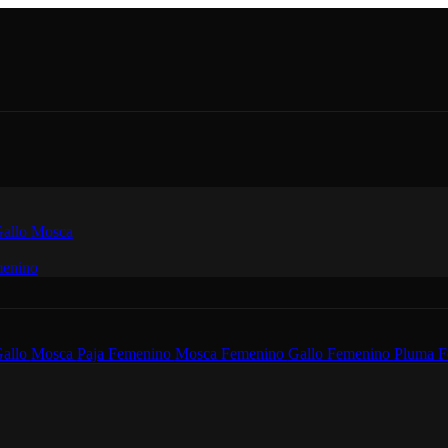
allo
Mosca
enino
allo
Mosca
Paja Femenino
Mosca Femenino
Gallo Femenino
Pluma F