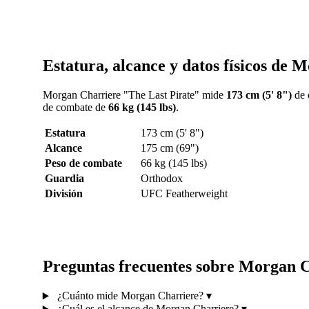
Estatura, alcance y datos físicos de
Morgan Charriere "The Last Pirate" mide
173 cm (5' 8")
de 
de combate de
66 kg (145 lbs)
.
Estatura
173 cm (5' 8")
Alcance
175 cm (69")
Peso de combate
66 kg (145 lbs)
Guardia
Orthodox
División
UFC Featherweight
Preguntas frecuentes sobre Morgan 
¿Cuánto mide Morgan Charriere?
▾
¿Cuál es el alcance de Morgan Charriere?
▾