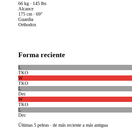
66 kg · 145 lbs
Alcance
175 cm · 69"
Guardia
Orthodox
Forma reciente
L
TKO
W
TKO
L
Dec
W
TKO
L
Dec
Últimas 5 peleas · de más reciente a más antigua