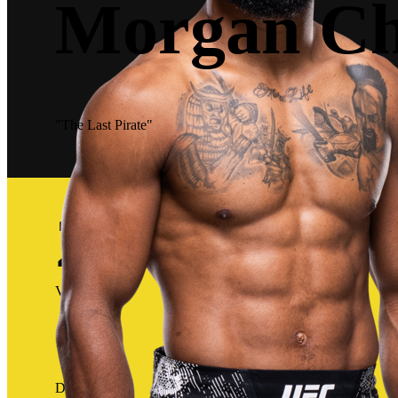
Morgan Ch
"The Last Pirate"
21
Victorias
12
Derrotas