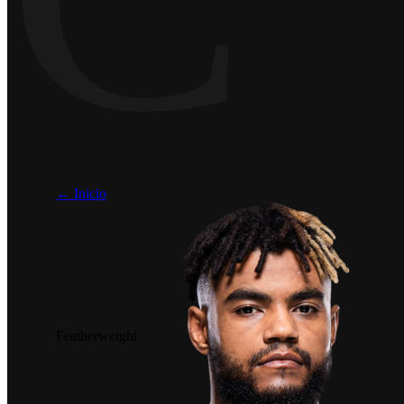
← Inicio
Featherweight