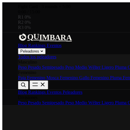
Fight Card
·
3 rounds × 5:00
0:00
/
15:00
R1
0%
R2
0%
R3
0%
U
B
M
R
A
I
Q
A
Blog
Rankings
Eventos
Peleadores
Todos los peleadores
Masculino
Peso Pesado
Semipesado
Peso Medio
Wélter
Ligero
Pluma
G
Femenino
Paja Femenino
Mosca Femenino
Gallo Femenino
Pluma Fem
Blog
Rankings
Eventos
Peleadores
Divisiones
Peso Pesado
Semipesado
Peso Medio
Wélter
Ligero
Pluma
G