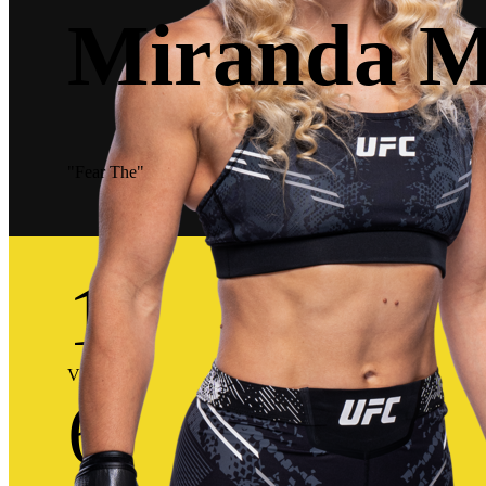
Miranda M
"Fear The"
17
Victorias
6