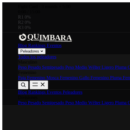
Fight Card
·
3 rounds × 5:00
0:00
/
15:00
R1
0%
R2
0%
R3
0%
U
B
Q
A
R
I
M
A
Blog
Rankings
Eventos
Peleadores
Todos los peleadores
Masculino
Peso Pesado
Semipesado
Peso Medio
Wélter
Ligero
Pluma
G
Femenino
Paja Femenino
Mosca Femenino
Gallo Femenino
Pluma Fem
Blog
Rankings
Eventos
Peleadores
Divisiones
Peso Pesado
Semipesado
Peso Medio
Wélter
Ligero
Pluma
G