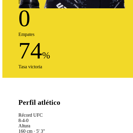
Derrotas
0
Empates
74
%
Tasa victoria
Perfil atlético
Récord UFC
8-4-0
Altura
160 cm · 5' 3"