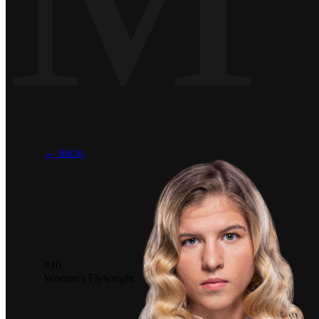
← Inicio
#10
Women's Flyweight