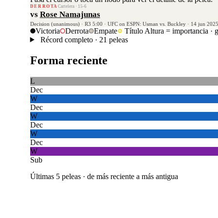
DERROTA
Cartelera · 15-6
vs
Rose Namajunas
Decision (unanimous) · R3 5:00 · UFC on ESPN: Usman vs. Buckley · 14 jun 202
Victoria
Derrota
Empate
Título
Altura = importancia · 
Récord completo · 21 peleas
Forma reciente
L
Dec
W
Dec
W
Dec
W
Dec
W
Sub
Últimas 5 peleas · de más reciente a más antigua