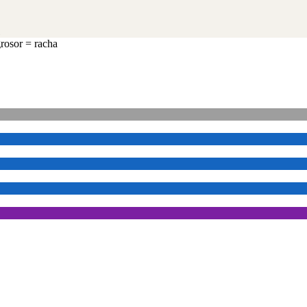
5
grosor = racha