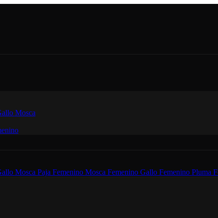
allo
Mosca
enino
allo
Mosca
Paja Femenino
Mosca Femenino
Gallo Femenino
Pluma F