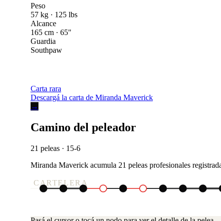
Peso
57 kg · 125 lbs
Alcance
165 cm · 65"
Guardia
Southpaw
Carta rara
Descargá la carta de Miranda Maverick
→
Camino del peleador
21 peleas · 15-6
Miranda Maverick acumula 21 peleas profesionales registradas:
CARTELERA
Pasá el cursor o tocá un nodo para ver el detalle de la pelea.