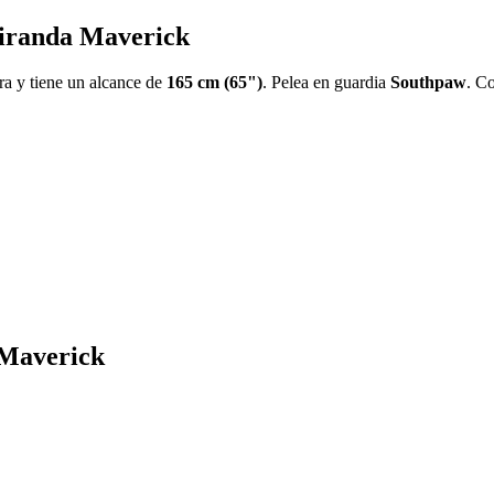
 Miranda Maverick
ra y tiene un alcance de
165 cm (65")
. Pelea en guardia
Southpaw
. C
 Maverick