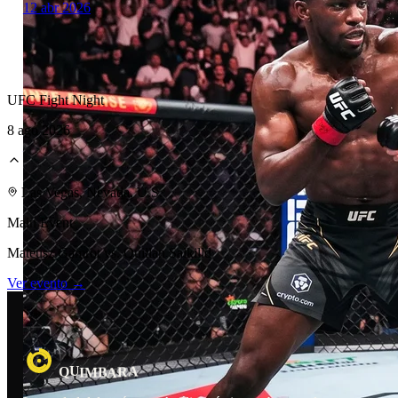
12 abr 2026
UFC Fight Night
8 ago 2026
Laboratorio Técnico
Las Vegas, Nevada, U.S.
Main Event
Mateusz Gamrot vs. Quillan Salkilld
Ver evento →
U
R
A
Q
B
I
M
A