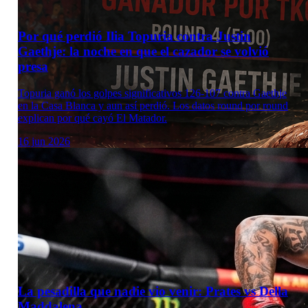
Por qué perdió Ilia Topuria contra Justin
Gaethje: la noche en que el cazador se volvió
presa
Topuria ganó los golpes significativos 126-107 contra Gaethje
en la Casa Blanca y aun así perdió. Los datos round por round
explican por qué cayó El Matador.
16 jun 2026
La pesadilla que nadie vio venir: Prates vs Della
Maddalena