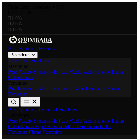
Fight Card
·
3 rounds × 5:00
0:00
/
15:00
R1
0%
R2
0%
R3
0%
U
R
A
Q
B
I
M
A
Blog
Rankings
Eventos
Peleadores
Todos los peleadores
Masculino
Peso Pesado
Semipesado
Peso Medio
Wélter
Ligero
Pluma
Gallo
Mosca
Femenino
Paja Femenino
Mosca Femenino
Gallo Femenino
Pluma
Femenino
Blog
Rankings
Eventos
Peleadores
Divisiones
Peso Pesado
Semipesado
Peso Medio
Wélter
Ligero
Pluma
Gallo
Mosca
Paja Femenino
Mosca Femenino
Gallo
Femenino
Pluma Femenino