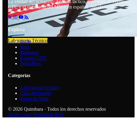
La verdad del octágono. Análisis táctico, cobertura de eventos
UFC y el pulso real del MMA en español. Sin clickbait.
Explora
Laboratorio Técnico
Inicio
Blog
Rankings
Eventos UFC
Peleadores
Categorías
Laboratorio Técnico
Guía del Insider
Punto de Vista
© 2026 Quimbara · Todos los derechos reservados
Aviso Legal
Privacidad
RSS