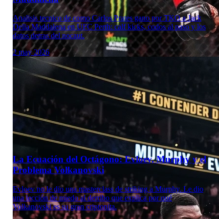
Analisis tecnico de como Carlos Prates gano por TKO a Jack
Della Maddalena en UFC Perth: calf kicks, codos al paso y los
datos detras del nocaut.
2 may 2026
Laboratorio Técnico
La Ecuación del Octágono: Evloev, Murphy y el
Problema Volkanovski
Evloev no le dio una masterclass de striking a Murphy. Le dio
una lección de miedo al derribo que explica por qué
Volkanovski es su gran criptonita.