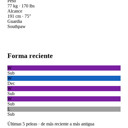
Peso
77 kg · 170 lbs
Alcance
191 cm · 75"
Guardia
Southpaw
Forma reciente
W
Sub
W
Dec
W
Sub
W
Sub
L
Sub
Últimas 5 peleas · de más reciente a más antigua