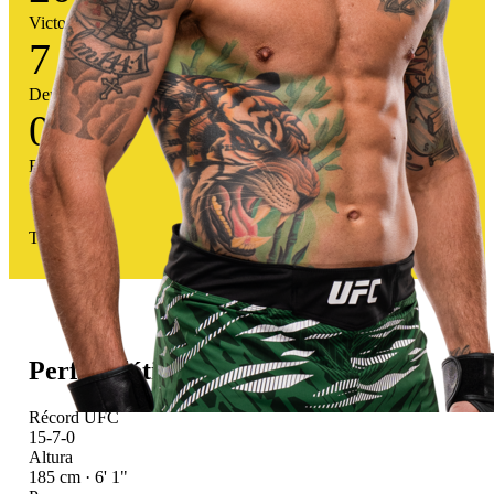
Victorias
7
Derrotas
0
Empates
74
%
Tasa victoria
Perfil atlético
Récord UFC
15-7-0
Altura
185 cm · 6' 1"