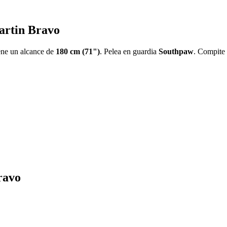
Martin Bravo
iene un alcance de
180 cm (71")
. Pelea en guardia
Southpaw
. Compite 
ravo