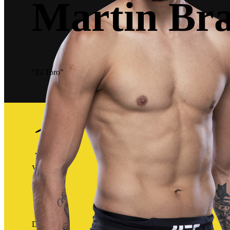
Martin Br
"El Toro"
12
Victorias
3
Derrotas