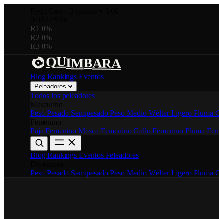
Fight Card
·
3 rounds × 5:00
0:00
/
15:00
R1
0%
R2
0%
R3
0%
B
M
Q
A
R
I
U
A
Blog
Rankings
Eventos
Peleadores
Todos los peleadores
Masculino
Peso Pesado
Semipesado
Peso Medio
Wélter
Ligero
Pluma
G
Femenino
Paja Femenino
Mosca Femenino
Gallo Femenino
Pluma Fem
Blog
Rankings
Eventos
Peleadores
Divisiones
Peso Pesado
Semipesado
Peso Medio
Wélter
Ligero
Pluma
G