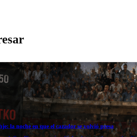
resar
je: la noche en que el cazador se volvió presa