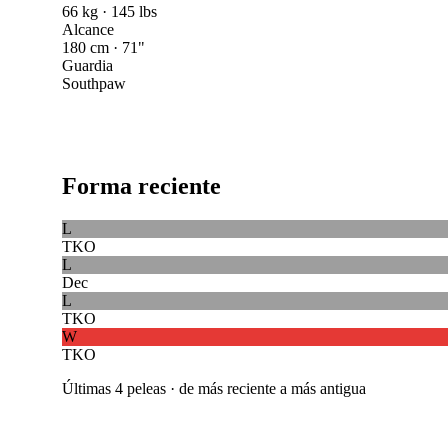
66 kg · 145 lbs
Alcance
180 cm · 71"
Guardia
Southpaw
Forma reciente
L
TKO
L
Dec
L
TKO
W
TKO
Últimas 4 peleas · de más reciente a más antigua