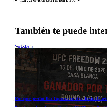
¿En qué división pelea Martin Bravo?
▾
También te puede inte
Ver todos →
Por qué perdió Ilia Topuria contra Justin Gaeth