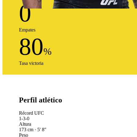
0
Empates
80
%
Tasa victoria
Perfil atlético
Récord UFC
1-3-0
Altura
173 cm · 5' 8"
Peso