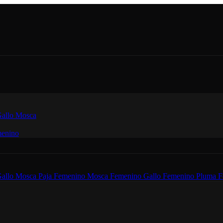
allo
Mosca
enino
allo
Mosca
Paja Femenino
Mosca Femenino
Gallo Femenino
Pluma F