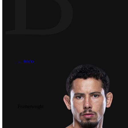
← Inicio
Featherweight