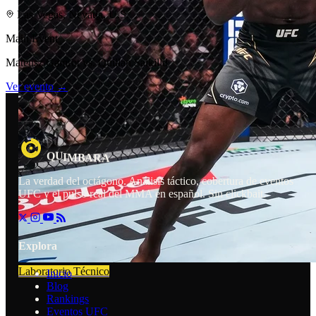
Las Vegas, Nevada, U.S.
Main Event
Mateusz Gamrot vs. Quillan Salkilld
Ver evento →
Q
R
U
I
M
B
A
A
La verdad del octágono. Análisis táctico, cobertura de eventos
UFC y el pulso real del MMA en español. Sin clickbait.
Explora
Laboratorio Técnico
Inicio
Blog
Rankings
Eventos UFC