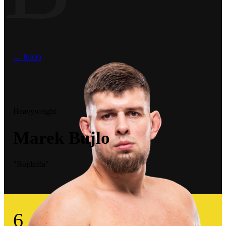
← Inicio
Heavyweight
Marek Bujlo
"Bujdzilla"
6