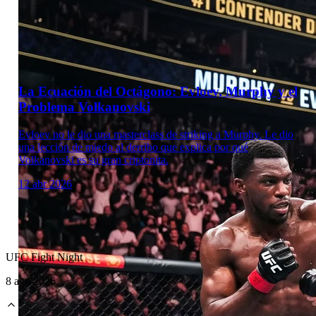
Laboratorio Técnico
La Ecuación del Octágono: Evloev, Murphy y el
Problema Volkanovski
Evloev no le dio una masterclass de striking a Murphy. Le dio
una lección de miedo al derribo que explica por qué
Volkanovski es su gran criptonita.
12 abr 2026
UFC Fight Night
8 ago 2026
Laboratorio Técnico