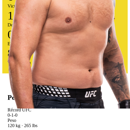
Victorias
1
Derrotas
0
Empates
86
%
Tasa victoria
Perfil atlético
Récord UFC
0-1-0
Peso
120 kg · 265 lbs