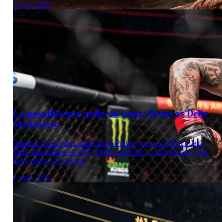
16 jun 2026
La pesadilla que nadie vio venir: Prates vs Della
Maddalena
Analisis tecnico de como Carlos Prates gano por TKO a Jack
Della Maddalena en UFC Perth: calf kicks, codos al paso y los
datos detras del nocaut.
2 may 2026