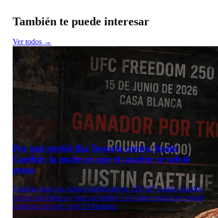
También te puede interesar
Ver todos →
Por qué perdió Ilia Topuria contra Justin
Gaethje: la noche en que el cazador se volvió
presa
Topuria ganó los golpes significativos 126-107 contra Gaethje
en la Casa Blanca y aun así perdió. Los datos round por round
explican por qué cayó El Matador.