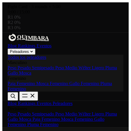
Fight Card
·
3 rounds × 5:00
0:00
/
15:00
R1
0%
R2
0%
R3
0%
Q
R
U
I
M
B
A
A
Blog
Rankings
Eventos
Peleadores
Todos los peleadores
Masculino
Peso Pesado
Semipesado
Peso Medio
Wélter
Ligero
Pluma
Gallo
Mosca
Femenino
Paja Femenino
Mosca Femenino
Gallo Femenino
Pluma
Femenino
Blog
Rankings
Eventos
Peleadores
Divisiones
Peso Pesado
Semipesado
Peso Medio
Wélter
Ligero
Pluma
Gallo
Mosca
Paja Femenino
Mosca Femenino
Gallo
Femenino
Pluma Femenino