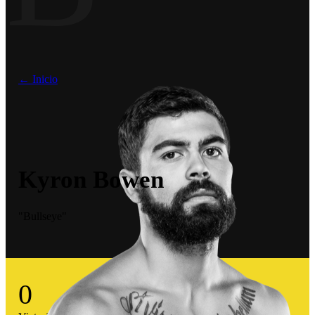
← Inicio
Kyron Bowen
"Bullseye"
0