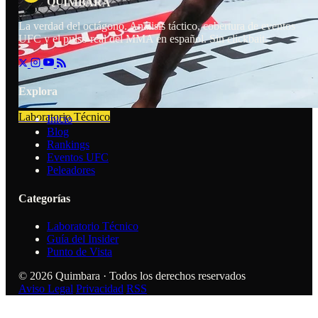
R
Q
M
U
B
I
A
A
La verdad del octágono. Análisis táctico, cobertura de eventos
UFC y el pulso real del MMA en español. Sin clickbait.
Explora
Laboratorio Técnico
Inicio
Blog
Rankings
Eventos UFC
Peleadores
Categorías
Laboratorio Técnico
Guía del Insider
Punto de Vista
© 2026 Quimbara · Todos los derechos reservados
Aviso Legal
Privacidad
RSS