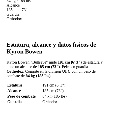
84 kg · 185 lbs
Alcance
185 cm · 73"
Guardia
Orthodox
Estatura, alcance y datos físicos de
Kyron Bowen
Kyron Bowen "Bullseye" mide
191 cm (6' 3")
de estatura y
tiene un alcance de
185 cm (73")
. Pelea en guardia
Orthodox
. Compite en la división
UFC
con un peso de
combate de
84 kg (185 lbs)
.
Estatura
191 cm (6' 3")
Alcance
185 cm (73")
Peso de combate
84 kg (185 lbs)
Guardia
Orthodox