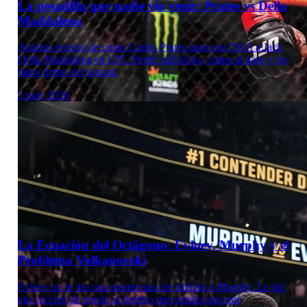
La pesadilla que nadie vio venir: Prates vs Della
Maddalena
Analisis tecnico de como Carlos Prates gano por TKO a Jack
Della Maddalena en UFC Perth: calf kicks, codos al paso y los
datos detras del nocaut.
2 may 2026
Laboratorio Técnico
La Ecuación del Octágono: Evloev, Murphy y el
Problema Volkanovski
Evloev no le dio una masterclass de striking a Murphy. Le dio
una lección de miedo al derribo que explica por qué