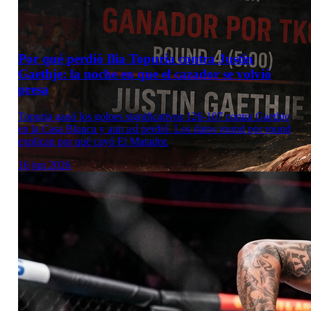
Por qué perdió Ilia Topuria contra Justin
Gaethje: la noche en que el cazador se volvió
presa
Topuria ganó los golpes significativos 126-107 contra Gaethje
en la Casa Blanca y aun así perdió. Los datos round por round
explican por qué cayó El Matador.
16 jun 2026