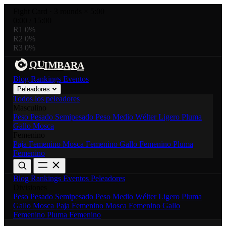
Fight Card
·
3 rounds × 5:00
0:00
/
15:00
R1
0%
R2
0%
R3
0%
R
Q
M
U
B
I
A
A
Blog
Rankings
Eventos
Peleadores
Todos los peleadores
Masculino
Peso Pesado
Semipesado
Peso Medio
Wélter
Ligero
Pluma
Gallo
Mosca
Femenino
Paja Femenino
Mosca Femenino
Gallo Femenino
Pluma
Femenino
Blog
Rankings
Eventos
Peleadores
Divisiones
Peso Pesado
Semipesado
Peso Medio
Wélter
Ligero
Pluma
Gallo
Mosca
Paja Femenino
Mosca Femenino
Gallo
Femenino
Pluma Femenino