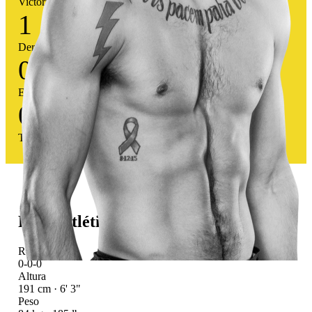
Victorias
1
Derrotas
0
Empates
0
%
Tasa victoria
Perfil atlético
Récord UFC
0-0-0
Altura
191 cm · 6' 3"
Peso