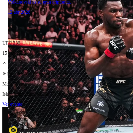
Volkanovski es su gran criptonita.
12 abr 2026
UFC 330
15 ago 2026
Laboratorio Técnico
Philadelphia, Pennsylvania, U.S.
Main Event
Islam Makhachev vs. Ian Machado Garry
Ver evento →