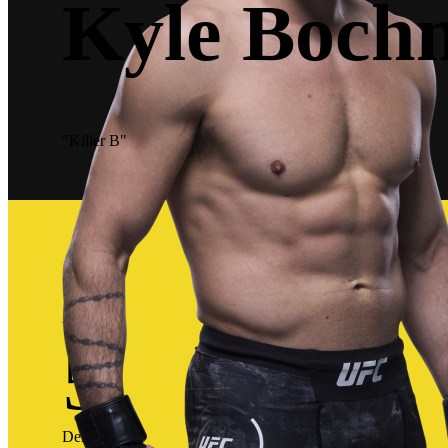
Kyle Boch
"Killer B"
8
Victorias
5
Derrotas