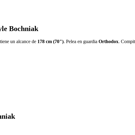
Kyle Bochniak
 tiene un alcance de
178 cm (70")
. Pelea en guardia
Orthodox
. Compit
hniak