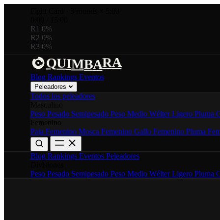
Fight Card
·
3 rounds × 5:00
0:00
/
15:00
R1
0%
R2
0%
R3
0%
I
R
B
U
A
Q
M
A
Blog
Rankings
Eventos
Peleadores
Todos los peleadores
Masculino
Peso Pesado
Semipesado
Peso Medio
Wélter
Ligero
Pluma
G
Femenino
Paja Femenino
Mosca Femenino
Gallo Femenino
Pluma Fem
Blog
Rankings
Eventos
Peleadores
Divisiones
Peso Pesado
Semipesado
Peso Medio
Wélter
Ligero
Pluma
G