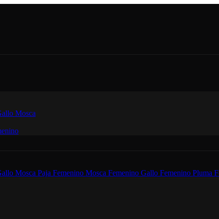
allo
Mosca
enino
allo
Mosca
Paja Femenino
Mosca Femenino
Gallo Femenino
Pluma F