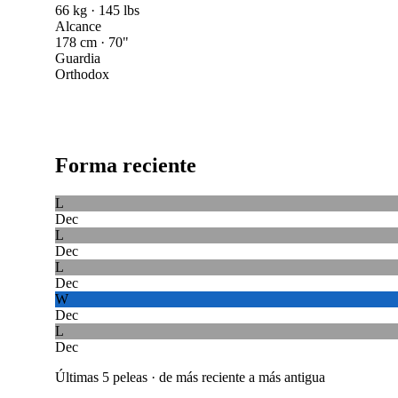
66 kg · 145 lbs
Alcance
178 cm · 70"
Guardia
Orthodox
Forma reciente
L
Dec
L
Dec
L
Dec
W
Dec
L
Dec
Últimas 5 peleas · de más reciente a más antigua