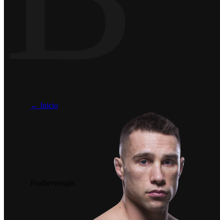
← Inicio
Featherweight