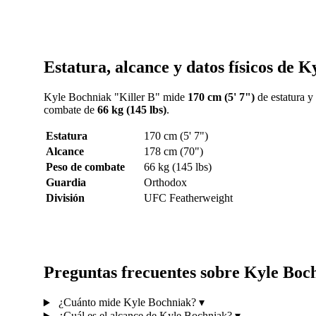
Estatura, alcance y datos físicos de 
Kyle Bochniak "Killer B" mide
170 cm (5' 7")
de estatura y
combate de
66 kg (145 lbs)
.
Estatura
170 cm (5' 7")
Alcance
178 cm (70")
Peso de combate
66 kg (145 lbs)
Guardia
Orthodox
División
UFC Featherweight
Preguntas frecuentes sobre Kyle Boc
¿Cuánto mide Kyle Bochniak?
▾
¿Cuál es el alcance de Kyle Bochniak?
▾