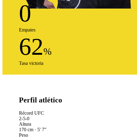
0
Empates
62
%
Tasa victoria
Perfil atlético
Récord UFC
2-5-0
Altura
170 cm · 5' 7"
Peso