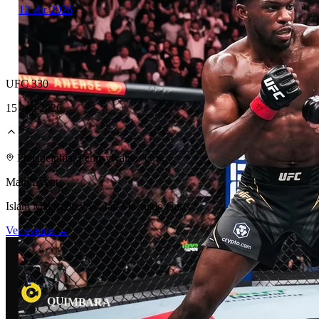
12 abr 2026
UFC 330
15 ago 2026
Laboratorio Técnico
Philadelphia, Pennsylvania, U.S.
Main Event
Islam Makhachev vs. Ian Machado Garry
Ver evento →
R
I
A
M
Q
B
A
U