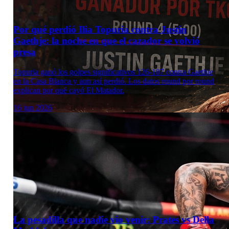
Por qué perdió Ilia Topuria contra Justin
Gaethje: la noche en que el cazador se volvió
presa
Topuria ganó los golpes significativos 126-107 contra Gaethje
en la Casa Blanca y aun así perdió. Los datos round por round
explican por qué cayó El Matador.
16 jun 2026
La pesadilla que nadie vio venir: Prates vs Della