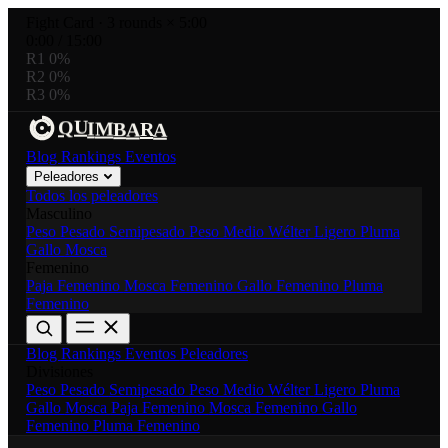
Fight Card
·
3 rounds × 5:00
0:00
/
15:00
R1
0%
R2
0%
R3
0%
R
I
A
M
Q
B
A
U
Blog
Rankings
Eventos
Peleadores
Todos los peleadores
Masculino
Peso Pesado
Semipesado
Peso Medio
Wélter
Ligero
Pluma
Gallo
Mosca
Femenino
Paja Femenino
Mosca Femenino
Gallo Femenino
Pluma
Femenino
Blog
Rankings
Eventos
Peleadores
Divisiones
Peso Pesado
Semipesado
Peso Medio
Wélter
Ligero
Pluma
Gallo
Mosca
Paja Femenino
Mosca Femenino
Gallo
Femenino
Pluma Femenino