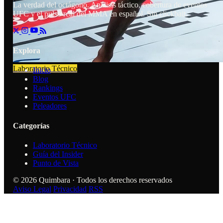
La verdad del octágono. Análisis táctico, cobertura de eventos
UFC y el pulso real del MMA en español. Sin clickbait.
Explora
Laboratorio Técnico
Inicio
Blog
Rankings
Eventos UFC
Peleadores
Categorías
Laboratorio Técnico
Guía del Insider
Punto de Vista
© 2026 Quimbara · Todos los derechos reservados
Aviso Legal
Privacidad
RSS