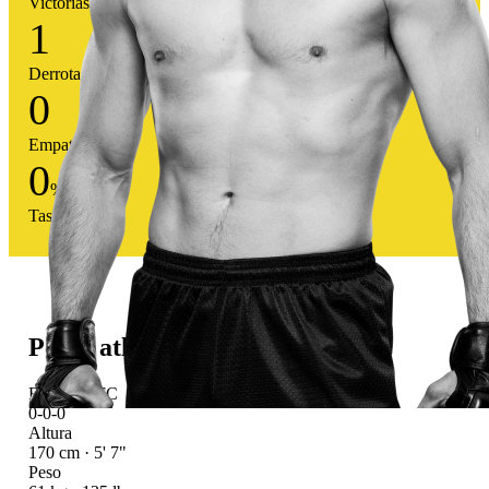
Victorias
1
Derrotas
0
Empates
0
%
Tasa victoria
Perfil atlético
Récord UFC
0-0-0
Altura
170 cm · 5' 7"
Peso