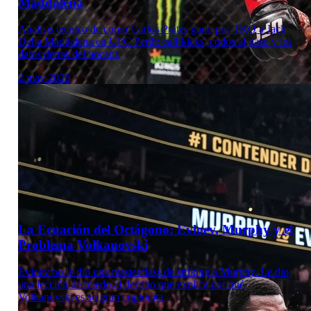
Maddalena
Analisis tecnico de como Carlos Prates gano por TKO a Jack
Della Maddalena en UFC Perth: calf kicks, codos al paso y los
datos detras del nocaut.
2 may 2026
Laboratorio Técnico
La Ecuación del Octágono: Evloev, Murphy y el
Problema Volkanovski
Evloev no le dio una masterclass de striking a Murphy. Le dio
una lección de miedo al derribo que explica por qué
Volkanovski es su gran criptonita.