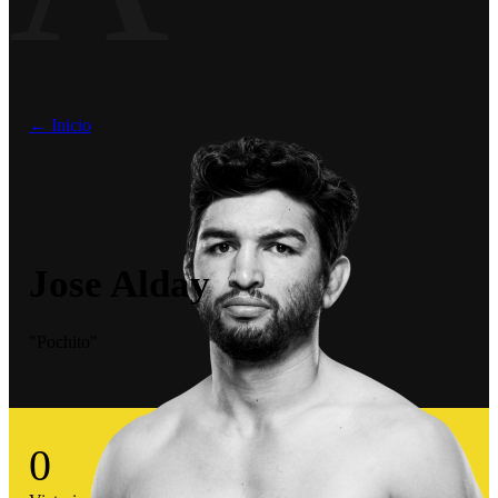
← Inicio
Jose Alday
"Pochito"
0